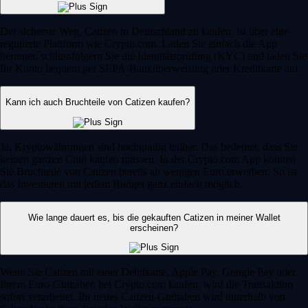
Der sicherste Weg, Catizen in Deutschland zu kaufen, ist über eine
regulierte Plattform wie Crypto.com. Laden Sie einfach die App
herunter, schlussfolgern Sie die Identitätsprüfung (KYC) und laden Sie
Ihr Konto bequem per SEPA-Banküberweisung oder Kreditkarte auf.
Kann ich auch Bruchteile von Catizen kaufen?
Ja, Kryptowährungen sind hochgradig teilbar. Das bedeutet, dass Sie
keinen ganzen Coin kaufen müssen. In der Crypto.com App können
Sie Bruchteile von Catizen bereits ab wenigen Euro erwerben. So ist
das Investieren mit jedem Budget ganz einfach möglich.
Wie lange dauert es, bis die gekauften Catizen in meiner Wallet
erscheinen?
Wenn Sie Catizen mit einer Debitkarte, Apple Pay, Google Pay oder
Ihrem Euro-Guthaben bei Crypto.com kaufen, wird die Transaktion
sofort verarbeitet. Ihr neues Catizen-Guthaben wird innerhalb von