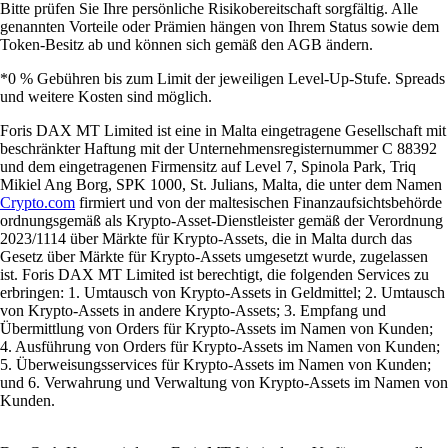
Bitte prüfen Sie Ihre persönliche Risikobereitschaft sorgfältig. Alle
genannten Vorteile oder Prämien hängen von Ihrem Status sowie dem
Token-Besitz ab und können sich gemäß den AGB ändern.
*0 % Gebühren bis zum Limit der jeweiligen Level-Up-Stufe. Spreads
und weitere Kosten sind möglich.
Foris DAX MT Limited ist eine in Malta eingetragene Gesellschaft mit
beschränkter Haftung mit der Unternehmensregisternummer C 88392
und dem eingetragenen Firmensitz auf Level 7, Spinola Park, Triq
Mikiel Ang Borg, SPK 1000, St. Julians, Malta, die unter dem Namen
Crypto.com
firmiert und von der maltesischen Finanzaufsichtsbehörde
ordnungsgemäß als Krypto-Asset-Dienstleister gemäß der Verordnung
2023/1114 über Märkte für Krypto-Assets, die in Malta durch das
Gesetz über Märkte für Krypto-Assets umgesetzt wurde, zugelassen
ist. Foris DAX MT Limited ist berechtigt, die folgenden Services zu
erbringen: 1. Umtausch von Krypto-Assets in Geldmittel; 2. Umtausch
von Krypto-Assets in andere Krypto-Assets; 3. Empfang und
Übermittlung von Orders für Krypto-Assets im Namen von Kunden;
4. Ausführung von Orders für Krypto-Assets im Namen von Kunden;
5. Überweisungsservices für Krypto-Assets im Namen von Kunden;
und 6. Verwahrung und Verwaltung von Krypto-Assets im Namen von
Kunden.