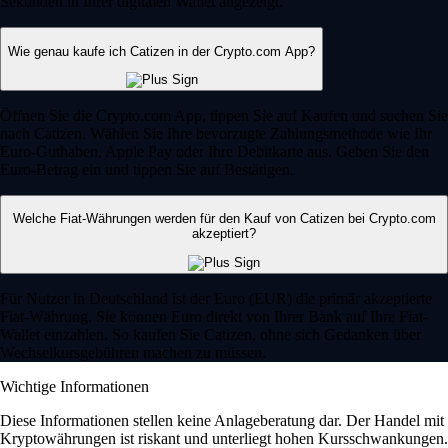
Sekunden in Ihrer digitalen Wallet angezeigt.
Wie genau kaufe ich Catizen in der Crypto.com App?
Öffnen Sie die Crypto.com App, tippen Sie auf Kaufen und suchen Sie
nach Catizen. Wählen Sie Ihre bevorzugte Zahlungsmethode wie Ihr
Euro-Guthaben, Apple Pay oder Ihre Debitkarte aus. Geben Sie den
Euro-Betrag ein und tippen Sie auf Bestätigen.
Welche Fiat-Währungen werden für den Kauf von Catizen bei Crypto.com
akzeptiert?
Für Nutzer in Deutschland ist der Euro (EUR) die primär akzeptierte
Fiat-Währung. Sie können Euro direkt von Ihrer Bank auf Ihre Fiat-
Wallet einzahlen. So kaufen Sie Catizen, ohne sich Gedanken über
Wechselkursgebühren machen zu müssen.
Wichtige Informationen
Diese Informationen stellen keine Anlageberatung dar. Der Handel mit
Kryptowährungen ist riskant und unterliegt hohen Kursschwankungen.