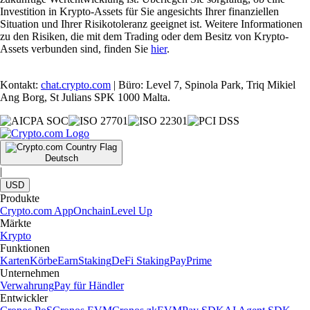
Investition in Krypto-Assets für Sie angesichts Ihrer finanziellen
Situation und Ihrer Risikotoleranz geeignet ist. Weitere Informationen
zu den Risiken, die mit dem Trading oder dem Besitz von Krypto-
Assets verbunden sind, finden Sie
hier
.
Kontakt:
chat.crypto.com
| Büro: Level 7, Spinola Park, Triq Mikiel
Ang Borg, St Julians SPK 1000 Malta.
Deutsch
|
USD
Produkte
Crypto.com App
Onchain
Level Up
Märkte
Krypto
Funktionen
Karten
Körbe
Earn
Staking
DeFi Staking
Pay
Prime
Unternehmen
Verwahrung
Pay für Händler
Entwickler