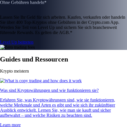
Ohne Gebühren handeln*
Lassen Sie Ihr Geld für sich arbeiten. Kaufen, verkaufen oder handeln
Sie über 400 Top-Kryptos ohne Gebühren in der Crypto.com App.
Werden Sie Teil von Level Up und sichern Sie sich branchenweit
führende Rewards. Es gelten die AGB.*
Level Up beitreten
Guides und Ressourcen
Krypto meistern
Was sind Kryptowährungen und wie funktionieren sie?
Erfahren Sie, was Kryptowährungen sind, wie sie funktionieren,
welche Merkmale und Arten es gibt und wie sich ihr zukünftiger
Ausblick entwickelt. Lernen Sie, wie man sie kauft und sicher
aufbewahrt – und welche Risiken zu beachten sind.
Learn more