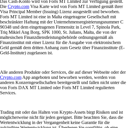
Das Cash-Konto wird von Foris MT Limited zur Verfügung gestellt.
Die
Crypto.com
Visa Karte wird von Foris MT Limited gemäß ihrer
Visa Principal Member (Issuing) Lizenz ausgestellt und beworben.
Foris MT Limited ist eine in Malta eingetragene Gesellschaft mit
beschränkter Haftung mit der Unternehmensregistrierungsnummer C
90348 und dem eingetragenen Firmensitz in Level 7, Spinola Park,
Triq Mikiel Ang Borg, SPK 1000, St. Julians, Malta, die von der
maltesischen Finanzdienstleistungsbehörde ordnungsgemäß als
Finanzinstitut mit einer Lizenz für die Ausgabe von elektronischem
Geld gemäß dem dritten Anhang zum Gesetz über Finanzinstitute (E-
Geld-Institute) zugelassen ist.
Alle anderen Produkte oder Services, die auf dieser Webseite oder der
Crypto.com
App angeboten und beworben werden, werden von
anderen Konzerngesellschaften bereitgestellt und fallen nicht unter die
von Foris DAX MT Limited oder Foris MT Limited regulierten
Services.
Trading mit oder das Halten von Krypto-Assets birgt Risiken und ist
möglicherweise nicht für jeden geeignet. Bitte beachten Sie, dass die
Wertentwicklung in der Vergangenheit keine Garantie für die
zukünftige Wertentwicklung ist. Überlegen Sie sorgfältig, ob eine