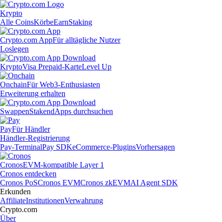
Krypto
Alle Coins
Körbe
Earn
Staking
Crypto.com App
Für alltägliche Nutzer
Loslegen
Krypto
Visa Prepaid-Karte
Level Up
Onchain
Für Web3-Enthusiasten
Erweiterung erhalten
Swappen
Staken
dApps durchsuchen
Pay
Für Händler
Händler-Registrierung
Pay-Terminal
Pay SDK
eCommerce-Plugins
Vorhersagen
Cronos
EVM-kompatible Layer 1
Cronos entdecken
Cronos PoS
Cronos EVM
Cronos zkEVM
AI Agent SDK
Erkunden
Affiliate
Institutionen
Verwahrung
Crypto.com
Über