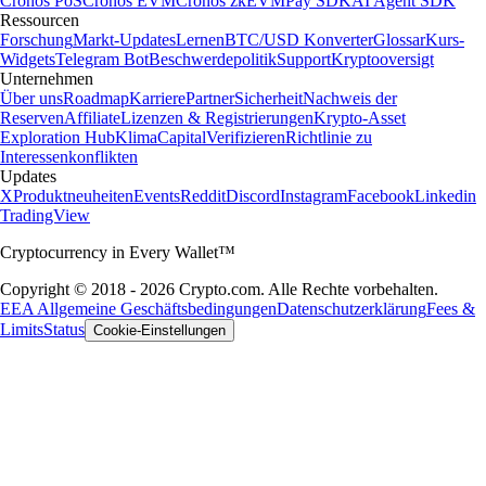
Cronos PoS
Cronos EVM
Cronos zkEVM
Pay SDK
AI Agent SDK
Ressourcen
Forschung
Markt-Updates
Lernen
BTC/USD Konverter
Glossar
Kurs-
Widgets
Telegram Bot
Beschwerdepolitik
Support
Kryptooversigt
Unternehmen
Über uns
Roadmap
Karriere
Partner
Sicherheit
Nachweis der
Reserven
Affiliate
Lizenzen & Registrierungen
Krypto-Asset
Exploration Hub
Klima
Capital
Verifizieren
Richtlinie zu
Interessenkonflikten
Updates
X
Produktneuheiten
Events
Reddit
Discord
Instagram
Facebook
Linkedin
TradingView
Cryptocurrency in Every Wallet™
Copyright © 2018 - 2026 Crypto.com. Alle Rechte vorbehalten.
EEA Allgemeine Geschäftsbedingungen
Datenschutzerklärung
Fees &
Limits
Status
Cookie-Einstellungen