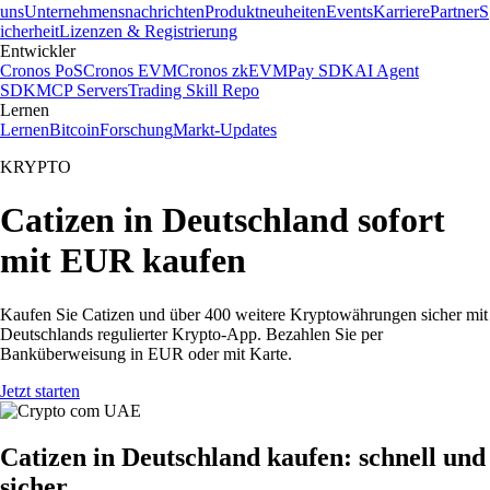
uns
Unternehmensnachrichten
Produktneuheiten
Events
Karriere
Partner
S
icherheit
Lizenzen & Registrierung
Entwickler
Cronos PoS
Cronos EVM
Cronos zkEVM
Pay SDK
AI Agent
SDK
MCP Servers
Trading Skill Repo
Lernen
Lernen
Bitcoin
Forschung
Markt-Updates
KRYPTO
Catizen in Deutschland sofort
mit EUR kaufen
Kaufen Sie Catizen und über 400 weitere Kryptowährungen sicher mit
Deutschlands regulierter Krypto-App. Bezahlen Sie per
Banküberweisung in EUR oder mit Karte.
Jetzt starten
Catizen in Deutschland kaufen: schnell und
sicher