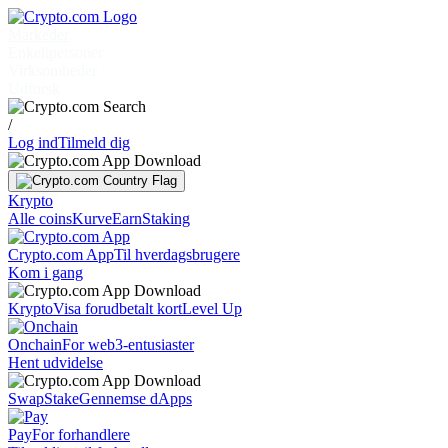
Markeder
Enkeltpersoner
Virksomheder
Udforsk
/
Log ind
Tilmeld dig
Krypto
Alle coins
Kurve
Earn
Staking
Crypto.com App
Til hverdagsbrugere
Kom i gang
Krypto
Visa forudbetalt kort
Level Up
Onchain
For web3-entusiaster
Hent udvidelse
Swap
Stake
Gennemse dApps
Pay
For forhandlere