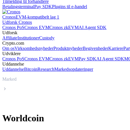
Tilmelding til forhandlere
Betalingsterminal
Pay SDK
Plugins til e-handel
Cronos
EVM-kompatibelt lag 1
Udforsk Cronos
Cronos PoS
Cronos EVM
Cronos zkEVM
AI Agent SDK
Udforsk
Affiliate
Institutioner
Custody
Crypto.com
Om os
Virksomhedsnyheder
Produktnyheder
Begivenheder
Karriere
Par
Udviklere
Cronos PoS
Cronos EVM
Cronos zkEVM
Pay SDK
AI Agent SDK
MC
Uddannelse
Uddannelse
Bitcoin
Research
Markedsopdateringer
Marked
Worldcoin
Worldcoin