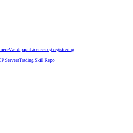
tnere
Værdipapir
Licenser og registrering
P Servers
Trading Skill Repo