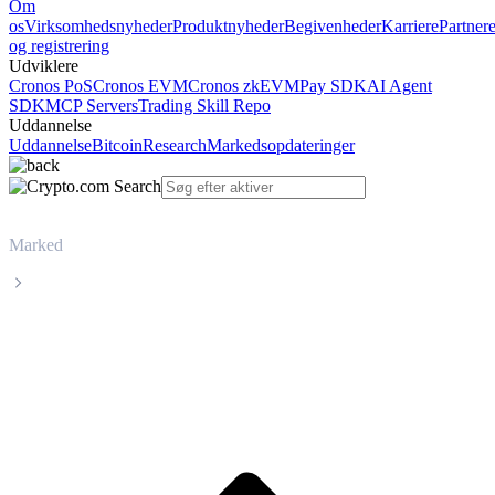
Om
os
Virksomhedsnyheder
Produktnyheder
Begivenheder
Karriere
Partner
og registrering
Udviklere
Cronos PoS
Cronos EVM
Cronos zkEVM
Pay SDK
AI Agent
SDK
MCP Servers
Trading Skill Repo
Uddannelse
Uddannelse
Bitcoin
Research
Markedsopdateringer
Marked
Worldcoin
Livepris på Worldcoin WLD