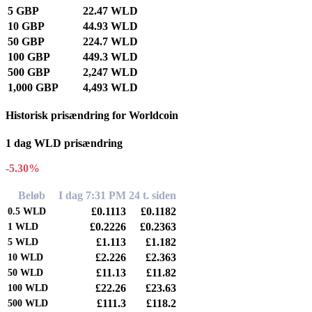
5 GBP
22.47 WLD
10 GBP
44.93 WLD
50 GBP
224.7 WLD
100 GBP
449.3 WLD
500 GBP
2,247 WLD
1,000 GBP
4,493 WLD
Historisk prisændring for Worldcoin
1 dag WLD prisændring
-5.30%
Beløb
I dag 7:31 PM
24 t. siden
£0.1113
£0.1182
0.5
WLD
£0.2226
£0.2363
1
WLD
£1.113
£1.182
5
WLD
£2.226
£2.363
10
WLD
£11.13
£11.82
50
WLD
£22.26
£23.63
100
WLD
£111.3
£118.2
500
WLD