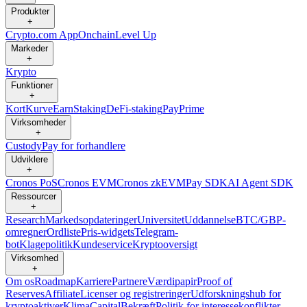
Produkter
+
Crypto.com App
Onchain
Level Up
Markeder
+
Krypto
Funktioner
+
Kort
Kurve
Earn
Staking
DeFi-staking
Pay
Prime
Virksomheder
+
Custody
Pay for forhandlere
Udviklere
+
Cronos PoS
Cronos EVM
Cronos zkEVM
Pay SDK
AI Agent SDK
Ressourcer
+
Research
Markedsopdateringer
Universitet
Uddannelse
BTC/GBP-
omregner
Ordliste
Pris-widgets
Telegram-
bot
Klagepolitik
Kundeservice
Kryptooversigt
Virksomhed
+
Om os
Roadmap
Karriere
Partnere
Værdipapir
Proof of
Reserves
Affiliate
Licenser og registreringer
Udforskningshub for
kryptoaktiver
Klima
Capital
Bekræft
Politik for interessekonflikter