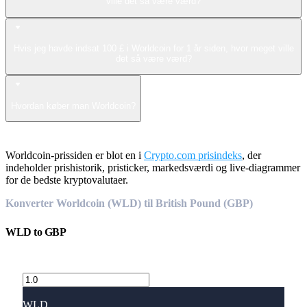
ville det så være værd?
Hvis jeg havde indsat 100 £ i Worldcoin for 1 år siden, hvor meget ville
det så være værd?
Hvordan køber man Worldcoin?
Worldcoin-prissiden er blot en i
Crypto.com prisindeks
, der
indeholder prishistorik, pristicker, markedsværdi og live-diagrammer
for de bedste kryptovalutaer.
Konverter Worldcoin (WLD) til British Pound (GBP)
WLD
to
GBP
WLD