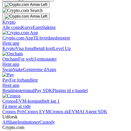
Krypto
Alle coins
Kurve
Earn
Staking
Crypto.com App
Til hverdagsbrugere
Hent app
Krypto
Visa forudbetalt kort
Level Up
Onchain
For web3-entusiaster
Hent app
Swap
Stake
Gennemse dApps
Pay
For forhandlere
Hent app
Betalingsterminal
Pay SDK
Plugins til e-handel
Cronos
EVM-kompatibelt lag 1
Få mere at vide
Cronos PoS
Cronos EVM
Cronos zkEVM
AI Agent SDK
Udforsk
Affiliate
Institutioner
Custody
Crypto.com