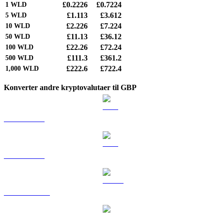
£0.2226
£0.7224
1
WLD
£1.113
£3.612
5
WLD
£2.226
£7.224
10
WLD
£11.13
£36.12
50
WLD
£22.26
£72.24
100
WLD
£111.3
£361.2
500
WLD
£222.6
£722.4
1,000
WLD
Konverter andre kryptovalutaer til GBP
BTC til GBP
ETH til GBP
USDT til GBP