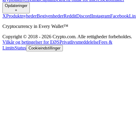
Opdateringer
+
X
Produktnyheder
Begivenheder
Reddit
Discord
Instagram
Facebook
Lin
Cryptocurrency in Every Wallet™
Copyright © 2018 - 2026 Crypto.com. Alle rettigheder forbeholdes.
Vilkår og betingelser for EØS
Privatlivsmeddelelse
Fees &
Limits
Status
Cookieindstillinger