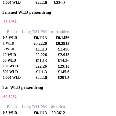
£222.6
£236.3
1,000
WLD
1 måned WLD prisændring
-23.39%
Beløb
I dag 7:31 PM
1 mdr. siden
£0.1113
£0.1456
0.5
WLD
£0.2226
£0.2913
1
WLD
£1.113
£1.456
5
WLD
£2.226
£2.913
10
WLD
£11.13
£14.56
50
WLD
£22.26
£29.13
100
WLD
£111.3
£145.6
500
WLD
£222.6
£291.3
1,000
WLD
1 år WLD prisændring
-68.62%
Beløb
I dag 7:31 PM
1 år siden
£0.1113
£0.3612
0.5
WLD