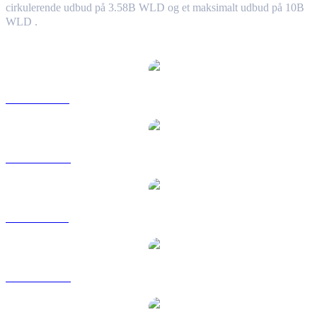
cirkulerende udbud på 3.58B WLD og et maksimalt udbud på 10B
WLD .
Populære Worldcoin-konverteringspar
WLD til USD
WLD til AUD
WLD til BRL
WLD til CAD