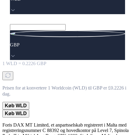
GBP
1
WLD
=
0.2226
GBP
Prisen for at konvertere 1 Worldcoin (WLD) til GBP er £0.2226 i
dag.
Køb WLD
Køb WLD
Foris DAX MT Limited, et anpartsselskab registreret i Malta med
registreringsnummer C 88392 og hovedkontor på Level 7, Spinola