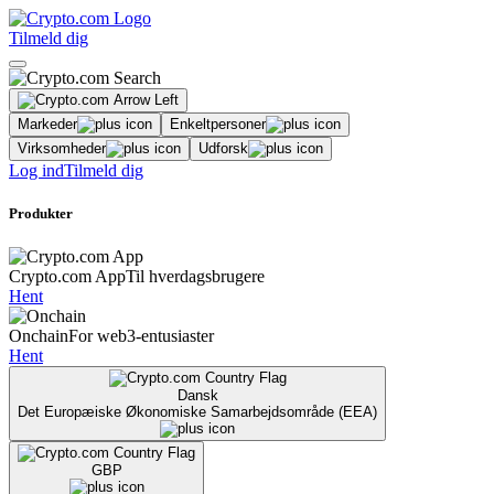
Tilmeld dig
Markeder
Enkeltpersoner
Virksomheder
Udforsk
Log ind
Tilmeld dig
Produkter
Crypto.com App
Til hverdagsbrugere
Hent
Onchain
For web3-entusiaster
Hent
Dansk
Det Europæiske Økonomiske Samarbejdsområde (EEA)
GBP