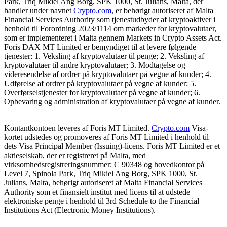
Park, Triq Mikiel Ang Borg, SPK 1000, St. Julians, Malta, der
handler under navnet
Crypto.com
, er behørigt autoriseret af Malta
Financial Services Authority som tjenestudbyder af kryptoaktiver i
henhold til Forordning 2023/1114 om markeder for kryptovalutaer,
som er implementeret i Malta gennem Markets in Crypto Assets Act.
Foris DAX MT Limited er bemyndiget til at levere følgende
tjenester: 1. Veksling af kryptovalutaer til penge; 2. Veksling af
kryptovalutaer til andre kryptovalutaer; 3. Modtagelse og
videresendelse af ordrer på kryptovalutaer på vegne af kunder; 4.
Udførelse af ordrer på kryptovalutaer på vegne af kunder; 5.
Overførselstjenester for kryptovalutaer på vegne af kunder; 6.
Opbevaring og administration af kryptovalutaer på vegne af kunder.
Kontantkontoen leveres af Foris MT Limited.
Crypto.com
Visa-
kortet udstedes og promoveres af Foris MT Limited i henhold til
dets Visa Principal Member (Issuing)-licens. Foris MT Limited er et
aktieselskab, der er registreret på Malta, med
virksomhedsregistreringsnummer: C 90348 og hovedkontor på
Level 7, Spinola Park, Triq Mikiel Ang Borg, SPK 1000, St.
Julians, Malta, behørigt autoriseret af Malta Financial Services
Authority som et finansielt institut med licens til at udstede
elektroniske penge i henhold til 3rd Schedule to the Financial
Institutions Act (Electronic Money Institutions).