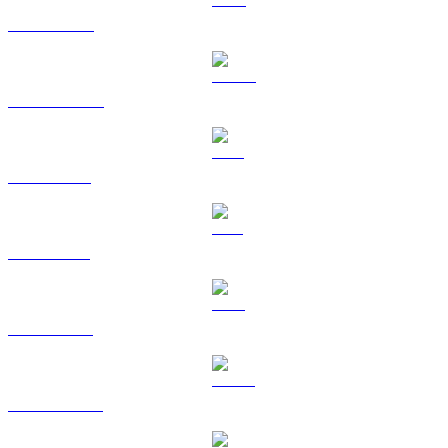
BNB til GBP
USDC til GBP
XRP til GBP
SOL til GBP
TRX til GBP
HYPE til GBP