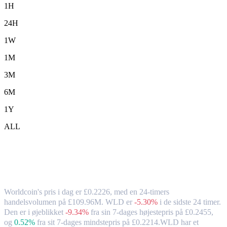
1H
24H
1W
1M
3M
6M
1Y
ALL
Worldcoin (WLD) til GBP – valutakurs
og markedsdata
Worldcoin's pris i dag er £0.2226, med en 24-timers
handelsvolumen på £109.96M. WLD er
-5.30%
i de sidste 24 timer.
Den er i øjeblikket
-9.34%
fra sin 7-dages højestepris på £0.2455,
og
0.52%
fra sit 7-dages mindstepris på £0.2214.
WLD har et