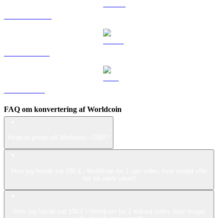
DOGE til GBP
USDS til GBP
LEO til GBP
FAQ om konvertering af Worldcoin
Hvad er prisen på Worldcoin i GBP?
Hvis jeg havde sat 100 £ i Worldcoin for 1 uge siden, hvor meget ville
det så være værd?
Hvis jeg havde sat 100 £ i Worldcoin for 1 måned siden, hvor meget