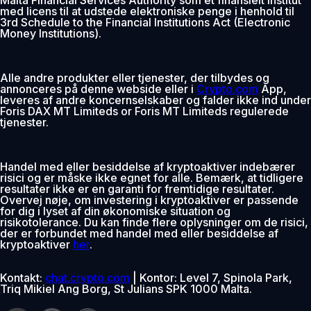
med licens til at udstede elektroniske penge i henhold til
3rd Schedule to the Financial Institutions Act (Electronic
Money Institutions).
Alle andre produkter eller tjenester, der tilbydes og
annonceres på denne webside eller i
Crypto.com
App,
leveres af andre koncernselskaber og falder ikke ind under
Foris DAX MT Limiteds or Foris MT Limiteds regulerede
tjenester.
Handel med eller besiddelse af kryptoaktiver indebærer
risici og er måske ikke egnet for alle. Bemærk, at tidligere
resultater ikke er en garanti for fremtidige resultater.
Overvej nøje, om investering i kryptoaktiver er passende
for dig i lyset af din økonomiske situation og
risikotolerance. Du kan finde flere oplysninger om de risici,
der er forbundet med handel med eller besiddelse af
kryptoaktiver
her
.
Kontakt:
chat.crypto.com
| Kontor: Level 7, Spinola Park,
Triq Mikiel Ang Borg, St Julians SPK 1000 Malta.