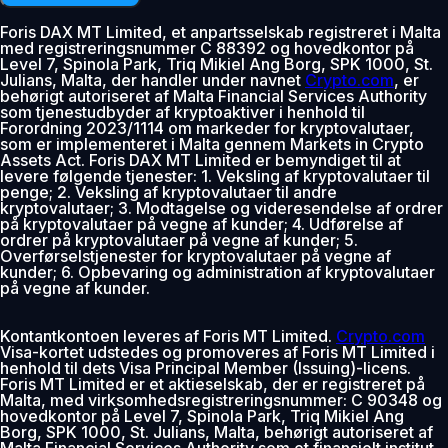
Foris DAX MT Limited, et anpartsselskab registreret i Malta
med registreringsnummer C 88392 og hovedkontor på
Level 7, Spinola Park, Triq Mikiel Ang Borg, SPK 1000, St.
Julians, Malta, der handler under navnet
Crypto.com
, er
behørigt autoriseret af Malta Financial Services Authority
som tjenestudbyder af kryptoaktiver i henhold til
Forordning 2023/1114 om markeder for kryptovalutaer,
som er implementeret i Malta gennem Markets in Crypto
Assets Act. Foris DAX MT Limited er bemyndiget til at
levere følgende tjenester: 1. Veksling af kryptovalutaer til
penge; 2. Veksling af kryptovalutaer til andre
kryptovalutaer; 3. Modtagelse og videresendelse af ordrer
på kryptovalutaer på vegne af kunder; 4. Udførelse af
ordrer på kryptovalutaer på vegne af kunder; 5.
Overførselstjenester for kryptovalutaer på vegne af
kunder; 6. Opbevaring og administration af kryptovalutaer
på vegne af kunder.
Kontantkontoen leveres af Foris MT Limited.
Crypto.com
Visa-kortet udstedes og promoveres af Foris MT Limited i
henhold til dets Visa Principal Member (Issuing)-licens.
Foris MT Limited er et aktieselskab, der er registreret på
Malta, med virksomhedsregistreringsnummer: C 90348 og
hovedkontor på Level 7, Spinola Park, Triq Mikiel Ang
Borg, SPK 1000, St. Julians, Malta, behørigt autoriseret af
Malta Financial Services Authority som et finansielt institut