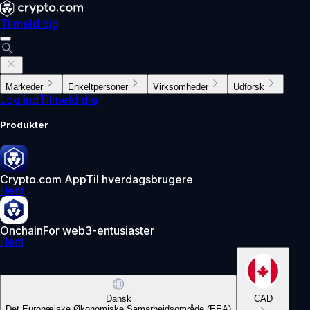
Tilmeld dig
Markeder
Enkeltpersoner
Virksomheder
Udforsk
Log ind
Tilmeld dig
Produkter
Crypto.com App
Til hverdagsbrugere
Hent
Onchain
For web3-entusiaster
Hent
Dansk
CAD
Det Europæiske Økonomiske Samarbejdsområde (EEA)