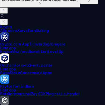
Krypto
Alle coins
Kurve
Earn
Staking
Crypto.com App
Til hverdagsbrugere
Hent app
Krypto
Visa forudbetalt kort
Level Up
Onchain
For web3-entusiaster
Hent app
Swap
Stake
Gennemse dApps
Pay
For forhandlere
Hent app
Betalingsterminal
Pay SDK
Plugins til e-handel