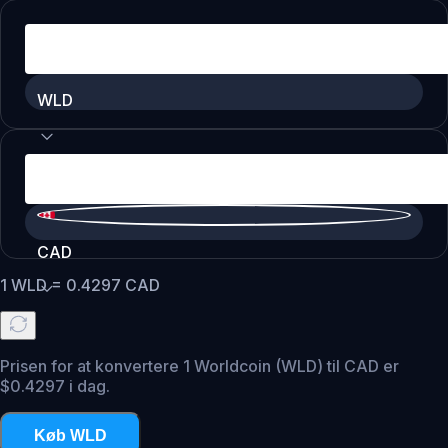
WLD
CAD
1
WLD
=
0.4297
CAD
Prisen for at konvertere 1 Worldcoin (WLD) til CAD er
$0.4297 i dag.
Køb WLD