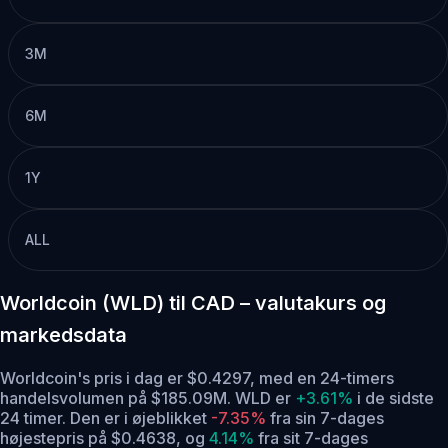
3M
6M
1Y
ALL
Worldcoin (WLD) til CAD – valutakurs og
markedsdata
Worldcoin's pris i dag er $0.4297, med en 24-timers
handelsvolumen på $185.09M. WLD er
+3.61%
i de sidste
24 timer.
Den er i øjeblikket
-7.35%
fra sin 7-dages
højestepris på $0.4638,
og
4.14%
fra sit 7-dages