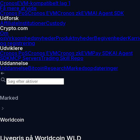
Cronos
EVM-kompatibelt lag 1
Få mere at vide
Cronos PoS
Cronos EVM
Cronos zkEVM
AI Agent SDK
Udforsk
Affiliate
Institutioner
Custody
Crypto.com
Om
os
Virksomhedsnyheder
Produktnyheder
Begivenheder
Karri
og registrering
Udviklere
Cronos PoS
Cronos EVM
Cronos zkEVM
Pay SDK
AI Agent
SDK
MCP Servers
Trading Skill Repo
Uddannelse
Uddannelse
Bitcoin
Research
Markedsopdateringer
Marked
Worldcoin
Livepris på Worldcoin WLD