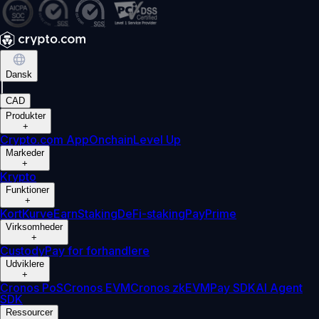
Dansk
|
CAD
Produkter
+
Crypto.com App
Onchain
Level Up
Markeder
+
Krypto
Funktioner
+
Kort
Kurve
Earn
Staking
DeFi-staking
Pay
Prime
Virksomheder
+
Custody
Pay for forhandlere
Udviklere
+
Cronos PoS
Cronos EVM
Cronos zkEVM
Pay SDK
AI Agent
SDK
Ressourcer