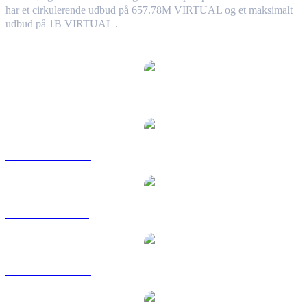
har et cirkulerende udbud på 657.78M VIRTUAL og et maksimalt
udbud på 1B VIRTUAL .
Populære Virtual Protocol-konverteringspar
VIRTUAL til USD
VIRTUAL til AUD
VIRTUAL til BRL
VIRTUAL til CAD