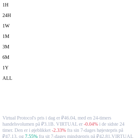
1H
24H
1W
1M
3M
6M
1Y
ALL
Virtual Protocol (VIRTUAL) til RUB –
valutakurs og markedsdata
Virtual Protocol's pris i dag er ₽46.04, med en 24-timers
handelsvolumen på ₽3.1B. VIRTUAL er
-0.04%
i de sidste 24
timer.
Den er i øjeblikket
-2.33%
fra sin 7-dages højestepris på
₽47.13,
og
7.55%
fra sit 7-dages mindstepris på ₽42.81.
VIRTUAL