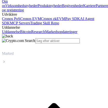
Om
os
Virksomhedsnyheder
Produktnyheder
Begivenheder
Karriere
Partner
og registrering
Udviklere
Cronos PoS
Cronos EVM
Cronos zkEVM
Pay SDK
AI Agent
SDK
MCP Servers
Trading Skill Repo
Uddannelse
Uddannelse
Bitcoin
Research
Markedsopdateringer
Marked
Virtual Protocol
Livepris på Virtual Protocol VIRTUAL