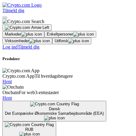
Tilmeld dig
Markeder
Enkeltpersoner
Virksomheder
Udforsk
Log ind
Tilmeld dig
Produkter
Crypto.com App
Til hverdagsbrugere
Hent
Onchain
For web3-entusiaster
Hent
Dansk
Det Europæiske Økonomiske Samarbejdsområde (EEA)
RUB