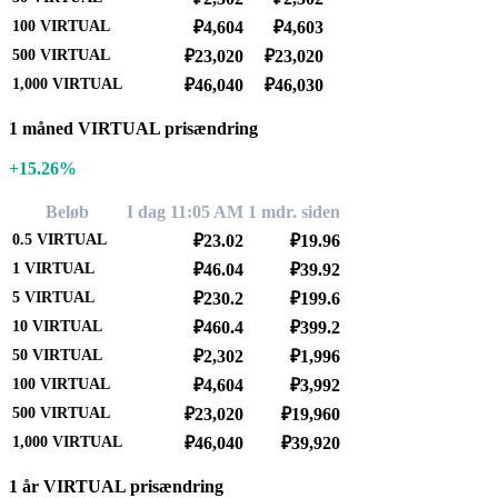
100
VIRTUAL
₽4,604
₽4,603
500
VIRTUAL
₽23,020
₽23,020
1,000
VIRTUAL
₽46,040
₽46,030
1 måned VIRTUAL prisændring
+15.26%
Beløb
I dag 11:05 AM
1 mdr. siden
0.5
VIRTUAL
₽23.02
₽19.96
1
VIRTUAL
₽46.04
₽39.92
5
VIRTUAL
₽230.2
₽199.6
10
VIRTUAL
₽460.4
₽399.2
50
VIRTUAL
₽2,302
₽1,996
100
VIRTUAL
₽4,604
₽3,992
500
VIRTUAL
₽23,020
₽19,960
1,000
VIRTUAL
₽46,040
₽39,920
1 år VIRTUAL prisændring