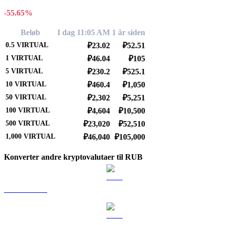
-55.65%
Beløb
I dag 11:05 AM
1 år siden
0.5
VIRTUAL
₽23.02
₽52.51
1
VIRTUAL
₽46.04
₽105
5
VIRTUAL
₽230.2
₽525.1
10
VIRTUAL
₽460.4
₽1,050
50
VIRTUAL
₽2,302
₽5,251
100
VIRTUAL
₽4,604
₽10,500
500
VIRTUAL
₽23,020
₽52,510
1,000
VIRTUAL
₽46,040
₽105,000
Konverter andre kryptovalutaer til RUB
BTC til RUB