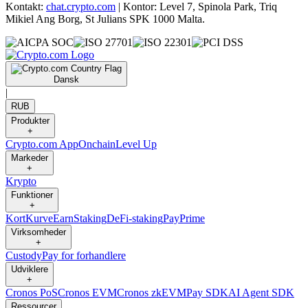
Kontakt:
chat.crypto.com
| Kontor: Level 7, Spinola Park, Triq
Mikiel Ang Borg, St Julians SPK 1000 Malta.
Dansk
|
RUB
Produkter
+
Crypto.com App
Onchain
Level Up
Markeder
+
Krypto
Funktioner
+
Kort
Kurve
Earn
Staking
DeFi-staking
Pay
Prime
Virksomheder
+
Custody
Pay for forhandlere
Udviklere
+
Cronos PoS
Cronos EVM
Cronos zkEVM
Pay SDK
AI Agent SDK
Ressourcer