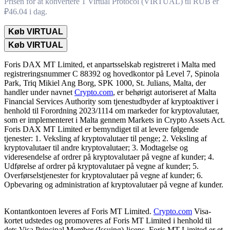
Prisen for at konvertere 1 Virtual Protocol (VIRTUAL) til RUB er
₽46.04 i dag.
Køb VIRTUAL
Køb VIRTUAL
Foris DAX MT Limited, et anpartsselskab registreret i Malta med
registreringsnummer C 88392 og hovedkontor på Level 7, Spinola
Park, Triq Mikiel Ang Borg, SPK 1000, St. Julians, Malta, der
handler under navnet
Crypto.com
, er behørigt autoriseret af Malta
Financial Services Authority som tjenestudbyder af kryptoaktiver i
henhold til Forordning 2023/1114 om markeder for kryptovalutaer,
som er implementeret i Malta gennem Markets in Crypto Assets Act.
Foris DAX MT Limited er bemyndiget til at levere følgende
tjenester: 1. Veksling af kryptovalutaer til penge; 2. Veksling af
kryptovalutaer til andre kryptovalutaer; 3. Modtagelse og
videresendelse af ordrer på kryptovalutaer på vegne af kunder; 4.
Udførelse af ordrer på kryptovalutaer på vegne af kunder; 5.
Overførselstjenester for kryptovalutaer på vegne af kunder; 6.
Opbevaring og administration af kryptovalutaer på vegne af kunder.
Kontantkontoen leveres af Foris MT Limited.
Crypto.com
Visa-
kortet udstedes og promoveres af Foris MT Limited i henhold til
dets Visa Principal Member (Issuing)-licens. Foris MT Limited er et