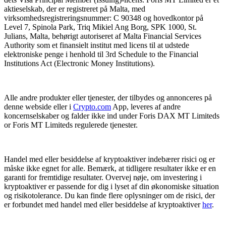
aktieselskab, der er registreret på Malta, med
virksomhedsregistreringsnummer: C 90348 og hovedkontor på
Level 7, Spinola Park, Triq Mikiel Ang Borg, SPK 1000, St.
Julians, Malta, behørigt autoriseret af Malta Financial Services
Authority som et finansielt institut med licens til at udstede
elektroniske penge i henhold til 3rd Schedule to the Financial
Institutions Act (Electronic Money Institutions).
Alle andre produkter eller tjenester, der tilbydes og annonceres på
denne webside eller i
Crypto.com
App, leveres af andre
koncernselskaber og falder ikke ind under Foris DAX MT Limiteds
or Foris MT Limiteds regulerede tjenester.
Handel med eller besiddelse af kryptoaktiver indebærer risici og er
måske ikke egnet for alle. Bemærk, at tidligere resultater ikke er en
garanti for fremtidige resultater. Overvej nøje, om investering i
kryptoaktiver er passende for dig i lyset af din økonomiske situation
og risikotolerance. Du kan finde flere oplysninger om de risici, der
er forbundet med handel med eller besiddelse af kryptoaktiver
her
.