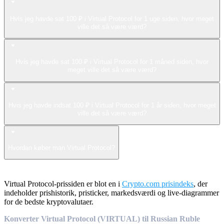
Hvis jeg havde sat 100 ₽ i Virtual Protocol for 1 uge siden, hvor meget
ville det så være værd?
Hvis jeg havde sat 100 ₽ i Virtual Protocol for 1 måned siden, hvor
meget ville det så være værd?
Hvis jeg havde indsat 100 ₽ i Virtual Protocol for 1 år siden, hvor meget
ville det så være værd?
Hvordan køber man Virtual Protocol?
Virtual Protocol-prissiden er blot en i
Crypto.com prisindeks
, der
indeholder prishistorik, pristicker, markedsværdi og live-diagrammer
for de bedste kryptovalutaer.
Konverter Virtual Protocol (VIRTUAL) til Russian Ruble