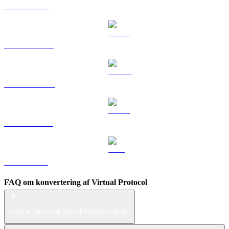
TRX til RUB
HYPE til RUB
DOGE til RUB
USDS til RUB
LEO til RUB
FAQ om konvertering af Virtual Protocol
Hvad er prisen på Virtual Protocol i RUB?