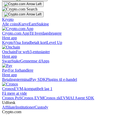
Krypto
Alle coins
Kurve
Earn
Staking
Crypto.com App
Til hverdagsbrugere
Hent app
Krypto
Visa forudbetalt kort
Level Up
Onchain
For web3-entusiaster
Hent app
Swap
Stake
Gennemse dApps
Pay
For forhandlere
Hent app
Betalingsterminal
Pay SDK
Plugins til e-handel
Cronos
EVM-kompatibelt lag 1
Få mere at vide
Cronos PoS
Cronos EVM
Cronos zkEVM
AI Agent SDK
Udforsk
Affiliate
Institutioner
Custody
Crypto.com