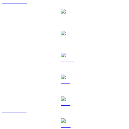
ETH til RUB
USDT til RUB
BNB til RUB
USDC til RUB
XRP til RUB
SOL til RUB