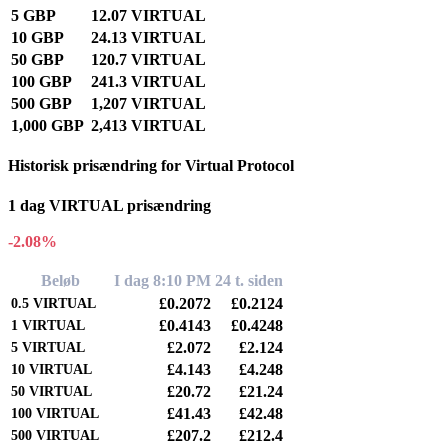
5 GBP
12.07 VIRTUAL
10 GBP
24.13 VIRTUAL
50 GBP
120.7 VIRTUAL
100 GBP
241.3 VIRTUAL
500 GBP
1,207 VIRTUAL
1,000 GBP
2,413 VIRTUAL
Historisk prisændring for Virtual Protocol
1 dag VIRTUAL prisændring
-2.08%
Beløb
I dag 8:10 PM
24 t. siden
£0.2072
£0.2124
0.5
VIRTUAL
£0.4143
£0.4248
1
VIRTUAL
£2.072
£2.124
5
VIRTUAL
£4.143
£4.248
10
VIRTUAL
£20.72
£21.24
50
VIRTUAL
£41.43
£42.48
100
VIRTUAL
£207.2
£212.4
500
VIRTUAL