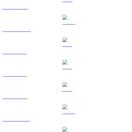
BNB til GBP
USDC til GBP
XRP til GBP
SOL til GBP
TRX til GBP
HYPE til GBP