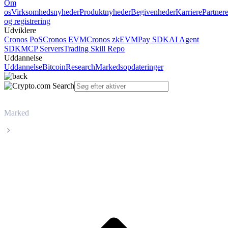
Om
os
Virksomhedsnyheder
Produktnyheder
Begivenheder
Karriere
Partner
og registrering
Udviklere
Cronos PoS
Cronos EVM
Cronos zkEVM
Pay SDK
AI Agent
SDK
MCP Servers
Trading Skill Repo
Uddannelse
Uddannelse
Bitcoin
Research
Markedsopdateringer
Marked
Virtual Protocol
Livepris på Virtual Protocol VIRTUAL