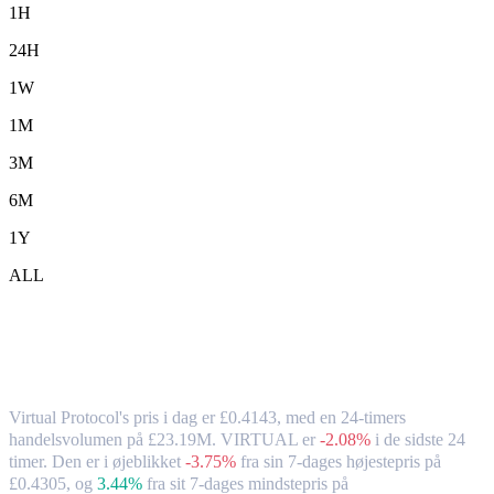
1H
24H
1W
1M
3M
6M
1Y
ALL
Virtual Protocol (VIRTUAL) til GBP –
valutakurs og markedsdata
Virtual Protocol's pris i dag er £0.4143, med en 24-timers
handelsvolumen på £23.19M. VIRTUAL er
-2.08%
i de sidste 24
timer.
Den er i øjeblikket
-3.75%
fra sin 7-dages højestepris på
£0.4305,
og
3.44%
fra sit 7-dages mindstepris på