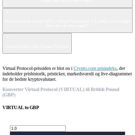
meget ville det så være værd?
Hvis jeg havde indsat 100 £ i Virtual Protocol for 1 år siden, hvor meget
ville det så være værd?
Hvordan køber man Virtual Protocol?
Virtual Protocol-prissiden er blot en i
Crypto.com prisindeks
, der
indeholder prishistorik, pristicker, markedsværdi og live-diagrammer
for de bedste kryptovalutaer.
Konverter Virtual Protocol (VIRTUAL) til British Pound
(GBP)
VIRTUAL
to
GBP