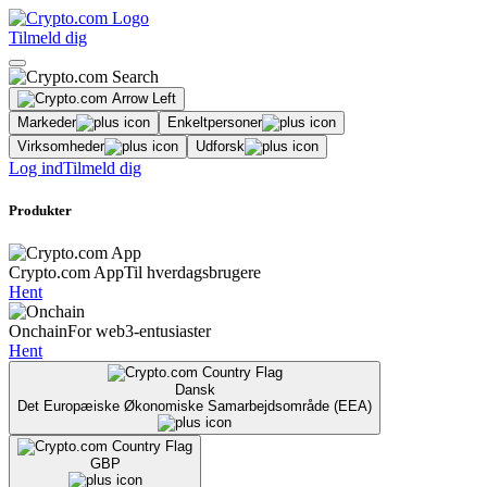
Tilmeld dig
Markeder
Enkeltpersoner
Virksomheder
Udforsk
Log ind
Tilmeld dig
Produkter
Crypto.com App
Til hverdagsbrugere
Hent
Onchain
For web3-entusiaster
Hent
Dansk
Det Europæiske Økonomiske Samarbejdsområde (EEA)
GBP