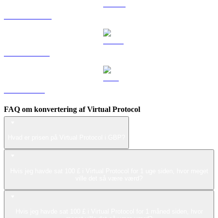
DOGE til GBP
USDS til GBP
LEO til GBP
FAQ om konvertering af Virtual Protocol
Hvad er prisen på Virtual Protocol i GBP?
Hvis jeg havde sat 100 £ i Virtual Protocol for 1 uge siden, hvor meget
ville det så være værd?
Hvis jeg havde sat 100 £ i Virtual Protocol for 1 måned siden, hvor