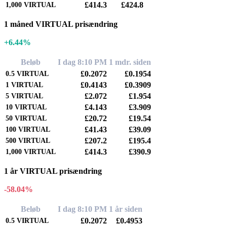
£414.3
£424.8
1,000
VIRTUAL
1 måned VIRTUAL prisændring
+6.44%
Beløb
I dag 8:10 PM
1 mdr. siden
£0.2072
£0.1954
0.5
VIRTUAL
£0.4143
£0.3909
1
VIRTUAL
£2.072
£1.954
5
VIRTUAL
£4.143
£3.909
10
VIRTUAL
£20.72
£19.54
50
VIRTUAL
£41.43
£39.09
100
VIRTUAL
£207.2
£195.4
500
VIRTUAL
£414.3
£390.9
1,000
VIRTUAL
1 år VIRTUAL prisændring
-58.04%
Beløb
I dag 8:10 PM
1 år siden
£0.2072
£0.4953
0.5
VIRTUAL