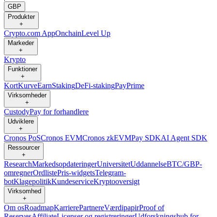
GBP
Produkter
+
Crypto.com App
Onchain
Level Up
Markeder
+
Krypto
Funktioner
+
Kort
Kurve
Earn
Staking
DeFi-staking
Pay
Prime
Virksomheder
+
Custody
Pay for forhandlere
Udviklere
+
Cronos PoS
Cronos EVM
Cronos zkEVM
Pay SDK
AI Agent SDK
Ressourcer
+
Research
Markedsopdateringer
Universitet
Uddannelse
BTC/GBP-
omregner
Ordliste
Pris-widgets
Telegram-
bot
Klagepolitik
Kundeservice
Kryptooversigt
Virksomhed
+
Om os
Roadmap
Karriere
Partnere
Værdipapir
Proof of
Reserves
Affiliate
Licenser og registreringer
Udforskningshub for