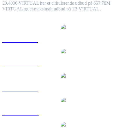
£0.4006.
VIRTUAL har et cirkulerende udbud på 657.78M
VIRTUAL og et maksimalt udbud på 1B VIRTUAL .
Populære Virtual Protocol-konverteringspar
VIRTUAL til USD
VIRTUAL til AUD
VIRTUAL til BRL
VIRTUAL til CAD