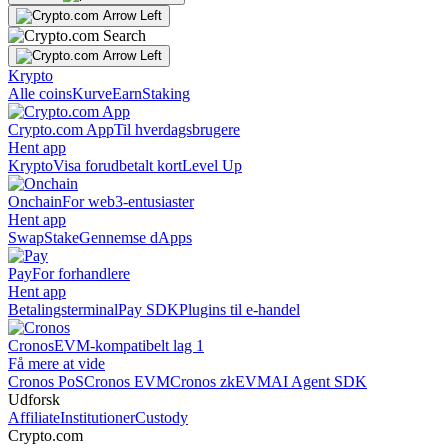
Krypto
Alle coins
Kurve
Earn
Staking
Crypto.com App
Til hverdagsbrugere
Hent app
Krypto
Visa forudbetalt kort
Level Up
Onchain
For web3-entusiaster
Hent app
Swap
Stake
Gennemse dApps
Pay
For forhandlere
Hent app
Betalingsterminal
Pay SDK
Plugins til e-handel
Cronos
EVM-kompatibelt lag 1
Få mere at vide
Cronos PoS
Cronos EVM
Cronos zkEVM
AI Agent SDK
Udforsk
Affiliate
Institutioner
Custody
Crypto.com