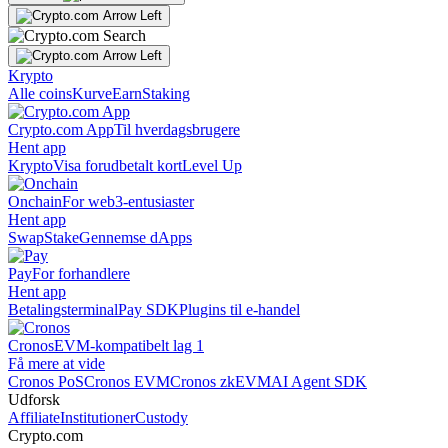
Krypto
Alle coins
Kurve
Earn
Staking
Crypto.com App
Til hverdagsbrugere
Hent app
Krypto
Visa forudbetalt kort
Level Up
Onchain
For web3-entusiaster
Hent app
Swap
Stake
Gennemse dApps
Pay
For forhandlere
Hent app
Betalingsterminal
Pay SDK
Plugins til e-handel
Cronos
EVM-kompatibelt lag 1
Få mere at vide
Cronos PoS
Cronos EVM
Cronos zkEVM
AI Agent SDK
Udforsk
Affiliate
Institutioner
Custody
Crypto.com