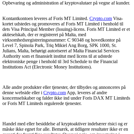
Opbevaring og administration af kryptovalutaer på vegne af kunder.
Kontantkontoen leveres af Foris MT Limited.
Crypto.com
Visa-
kortet udstedes og promoveres af Foris MT Limited i henhold til
dets Visa Principal Member (Issuing)-licens. Foris MT Limited er et
aktieselskab, der er registreret på Malta, med
virksomhedsregistreringsnummer: C 90348 og hovedkontor på
Level 7, Spinola Park, Triq Mikiel Ang Borg, SPK 1000, St.
Julians, Malta, behørigt autoriseret af Malta Financial Services
Authority som et finansielt institut med licens til at udstede
elektroniske penge i henhold til 3rd Schedule to the Financial
Institutions Act (Electronic Money Institutions).
Alle andre produkter eller tjenester, der tilbydes og annonceres på
denne webside eller i
Crypto.com
App, leveres af andre
koncernselskaber og falder ikke ind under Foris DAX MT Limiteds
or Foris MT Limiteds regulerede tjenester.
Handel med eller besiddelse af kryptoaktiver indebærer risici og er
måske ikke egnet for alle. Bemærk, at tidligere resultater ikke er en