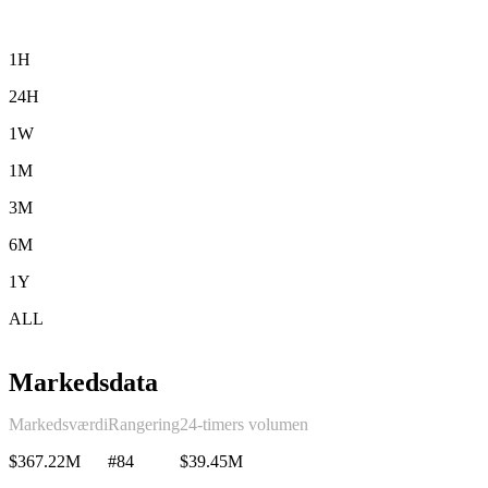
1H
24H
1W
1M
3M
6M
1Y
ALL
Markedsdata
Markedsværdi
Rangering
24-timers volumen
$367.22M
#84
$39.45M