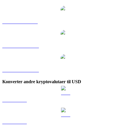
VIRTUAL til SGD
VIRTUAL til TWD
VIRTUAL til KRW
Konverter andre kryptovalutaer til USD
BTC til USD
ETH til USD