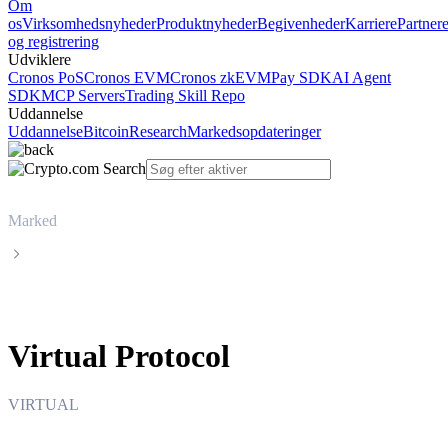
Om
os
Virksomhedsnyheder
Produktnyheder
Begivenheder
Karriere
Partner
og registrering
Udviklere
Cronos PoS
Cronos EVM
Cronos zkEVM
Pay SDK
AI Agent
SDK
MCP Servers
Trading Skill Repo
Uddannelse
Uddannelse
Bitcoin
Research
Markedsopdateringer
Marked
Virtual Protocol
Virtual Protocol
VIRTUAL