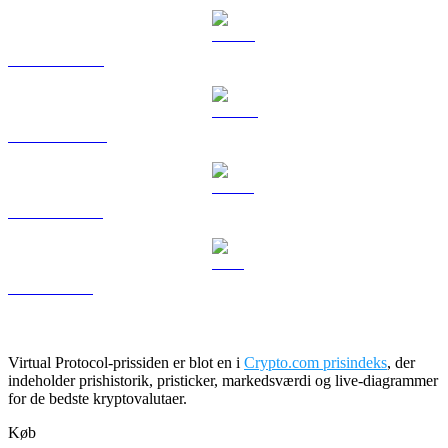
HYPE til USD
DOGE til USD
USDS til USD
LEO til USD
Virtual Protocol-prissiden er blot en i
Crypto.com prisindeks
, der
indeholder prishistorik, pristicker, markedsværdi og live-diagrammer
for de bedste kryptovalutaer.
Køb