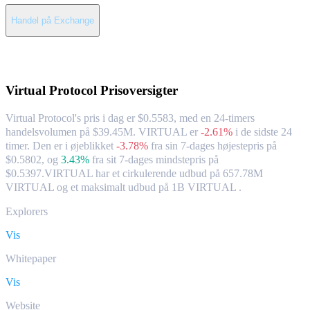
Handel på Exchange
Om Virtual Protocol
Virtual Protocol
Prisoversigter
Virtual Protocol's pris i dag er $0.5583, med en 24-timers
handelsvolumen på $39.45M. VIRTUAL er
-2.61%
i de sidste 24
timer.
Den er i øjeblikket
-3.78%
fra sin 7-dages højestepris på
$0.5802,
og
3.43%
fra sit 7-dages mindstepris på
$0.5397.
VIRTUAL har et cirkulerende udbud på 657.78M
VIRTUAL og et maksimalt udbud på 1B VIRTUAL .
Explorers
Vis
Whitepaper
Vis
Website