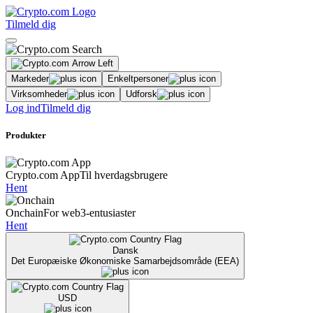
Tilmeld dig
Markeder
Enkeltpersoner
Virksomheder
Udforsk
Log ind
Tilmeld dig
Produkter
Crypto.com App
Til hverdagsbrugere
Hent
Onchain
For web3-entusiaster
Hent
Dansk
Det Europæiske Økonomiske Samarbejdsområde (EEA)
USD