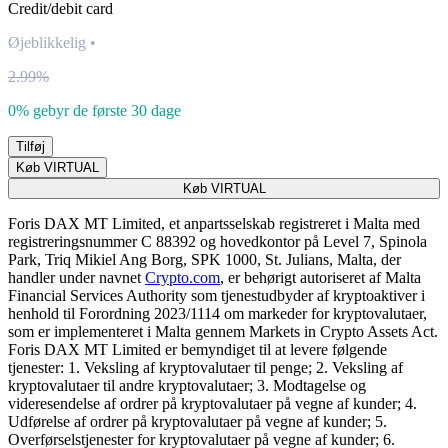
Credit/debit card
Øjeblikkelig
•
2.99%
0% gebyr de første 30 dage
Tilføj
Køb VIRTUAL
Køb VIRTUAL
Foris DAX MT Limited, et anpartsselskab registreret i Malta med
registreringsnummer C 88392 og hovedkontor på Level 7, Spinola
Park, Triq Mikiel Ang Borg, SPK 1000, St. Julians, Malta, der
handler under navnet
Crypto.com
, er behørigt autoriseret af Malta
Financial Services Authority som tjenestudbyder af kryptoaktiver i
henhold til Forordning 2023/1114 om markeder for kryptovalutaer,
som er implementeret i Malta gennem Markets in Crypto Assets Act.
Foris DAX MT Limited er bemyndiget til at levere følgende
tjenester: 1. Veksling af kryptovalutaer til penge; 2. Veksling af
kryptovalutaer til andre kryptovalutaer; 3. Modtagelse og
videresendelse af ordrer på kryptovalutaer på vegne af kunder; 4.
Udførelse af ordrer på kryptovalutaer på vegne af kunder; 5.
Overførselstjenester for kryptovalutaer på vegne af kunder; 6.