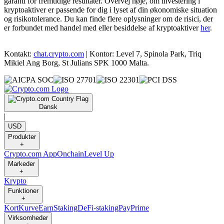
garanti for fremtidige resultater. Overvej nøje, om investering i
kryptoaktiver er passende for dig i lyset af din økonomiske situation
og risikotolerance. Du kan finde flere oplysninger om de risici, der
er forbundet med handel med eller besiddelse af kryptoaktiver
her
.
Kontakt:
chat.crypto.com
| Kontor: Level 7, Spinola Park, Triq
Mikiel Ang Borg, St Julians SPK 1000 Malta.
Dansk
|
USD
Produkter
+
Crypto.com App
Onchain
Level Up
Markeder
+
Krypto
Funktioner
+
Kort
Kurve
Earn
Staking
DeFi-staking
Pay
Prime
Virksomheder