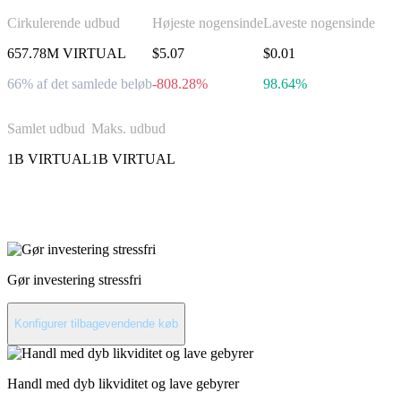
Cirkulerende udbud
Højeste nogensinde
Laveste nogensinde
657.78M VIRTUAL
$5.07
$0.01
66% af det samlede beløb
-808.28%
98.64%
Samlet udbud
Maks. udbud
1B VIRTUAL
1B VIRTUAL
Invester i Virtual Protocol
Gør investering stressfri
Konfigurer tilbagevendende køb
Handl med dyb likviditet og lave gebyrer