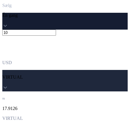
Sælg
Én gang
USD
VIRTUAL
≈
17.9126
VIRTUAL