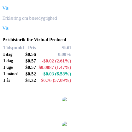
Vis
Erklæring om bæredygtighed
Vis
Prishistorik for Virtual Protocol
Tidspunkt
Pris
Skift
$0.56
0.00%
I dag
$0.57
-$0.02
(2.61%)
1 dag
$0.57
-$0.0087
(1.47%)
1 uge
$0.52
+$0.03
(6.58%)
1 måned
$1.32
-$0.76
(57.09%)
1 år
Populære Virtual Protocol-konverteringspar
VIRTUAL til AUD