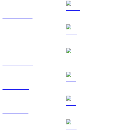
USDT til USD
BNB til USD
USDC til USD
XRP til USD
SOL til USD
TRX til USD