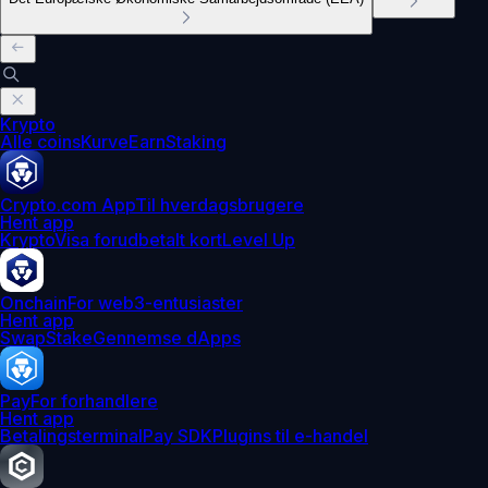
Krypto
Alle coins
Kurve
Earn
Staking
Crypto.com App
Til hverdagsbrugere
Hent app
Krypto
Visa forudbetalt kort
Level Up
Onchain
For web3-entusiaster
Hent app
Swap
Stake
Gennemse dApps
Pay
For forhandlere
Hent app
Betalingsterminal
Pay SDK
Plugins til e-handel