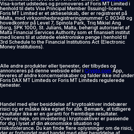
Visa-kortet udstedes og promoveres af Foris MT Limited i
henhold til dets Visa Principal Member (Issuing)-licens.
Foris MT Limited er et aktieselskab, der er registreret på
Malta, med virksomhedsregistreringsnummer: C 90348 og
hovedkontor på Level 7, Spinola Park, Triq Mikiel Ang
Borg, SPK 1000, St. Julians, Malta, behørigt autoriseret af
Malta Financial Services Authority som et finansielt institut
med licens til at udstede elektroniske penge i henhold til
3rd Schedule to the Financial Institutions Act (Electronic
Money Institutions).
Alle andre produkter eller tjenester, der tilbydes og
annonceres på denne webside eller i
Crypto.com
App,
leveres af andre koncernselskaber og falder ikke ind under
Foris DAX MT Limiteds or Foris MT Limiteds regulerede
tjenester.
Handel med eller besiddelse af kryptoaktiver indebærer
risici og er måske ikke egnet for alle. Bemærk, at tidligere
resultater ikke er en garanti for fremtidige resultater.
Overvej nøje, om investering i kryptoaktiver er passende
for dig i lyset af din økonomiske situation og
risikotolerance. Du kan finde flere oplysninger om de risici,
der er forbundet med handel med eller besiddelse af