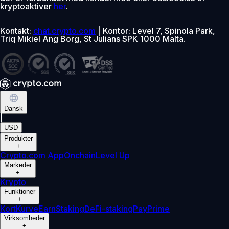
kryptoaktiver
her
.
Kontakt:
chat.crypto.com
| Kontor: Level 7, Spinola Park,
Triq Mikiel Ang Borg, St Julians SPK 1000 Malta.
Dansk
|
USD
Produkter
+
Crypto.com App
Onchain
Level Up
Markeder
+
Krypto
Funktioner
+
Kort
Kurve
Earn
Staking
DeFi-staking
Pay
Prime
Virksomheder
+