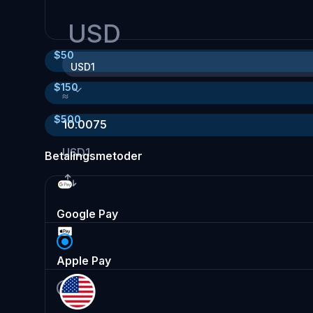
USD
$
50
USD1
$
150
≈
$
500
10.0075
USD1
Betalingsmetoder
Google Pay
Apple Pay