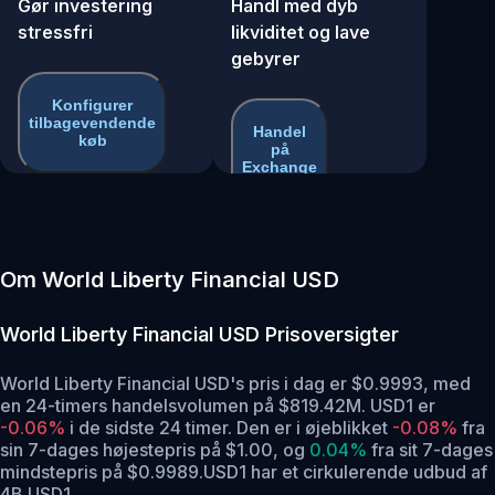
Gør investering
Handl med dyb
stressfri
likviditet og lave
gebyrer
Konfigurer
tilbagevendende
Handel
køb
på
Exchange
Om World Liberty Financial USD
World Liberty Financial USD
Prisoversigter
World Liberty Financial USD's pris i dag er $0.9993, med
en 24-timers handelsvolumen på $819.42M. USD1 er
-0.06%
i de sidste 24 timer.
Den er i øjeblikket
-0.08%
fra
sin 7-dages højestepris på $1.00,
og
0.04%
fra sit 7-dages
mindstepris på $0.9989.
USD1 har et cirkulerende udbud af
4B USD1.