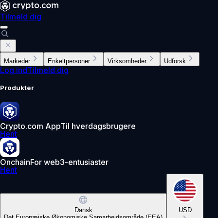
Tilmeld dig
Markeder
Enkeltpersoner
Virksomheder
Udforsk
Log ind
Tilmeld dig
Produkter
Crypto.com App
Til hverdagsbrugere
Hent
Onchain
For web3-entusiaster
Hent
Dansk
USD
Det Europæiske Økonomiske Samarbejdsområde (EEA)