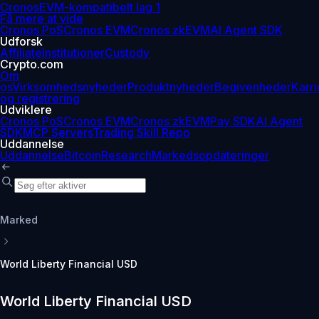
Cronos
EVM-kompatibelt lag 1
Få mere at vide
Cronos PoS
Cronos EVM
Cronos zkEVM
AI Agent SDK
Udforsk
Affiliate
Institutioner
Custody
Crypto.com
Om
os
Virksomhedsnyheder
Produktnyheder
Begivenheder
Karri
og registrering
Udviklere
Cronos PoS
Cronos EVM
Cronos zkEVM
Pay SDK
AI Agent
SDK
MCP Servers
Trading Skill Repo
Uddannelse
Uddannelse
Bitcoin
Research
Markedsopdateringer
Marked
World Liberty Financial USD
World Liberty Financial USD