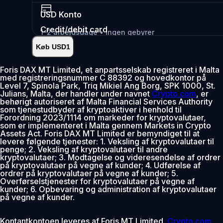
USD
Konto
Credit/debit card
1-2 arbejdsdage • Ingen gebyrer
Køb USD1
Øjeblikkelig
•
Indsæt
2.99%
Foris DAX MT Limited, et anpartsselskab registreret i Malta
med registreringsnummer C 88392 og hovedkontor på
0% gebyr de første 30 dage
Level 7, Spinola Park, Triq Mikiel Ang Borg, SPK 1000, St.
Julians, Malta, der handler under navnet
Crypto.com
, er
Tilføj
behørigt autoriseret af Malta Financial Services Authority
som tjenestudbyder af kryptoaktiver i henhold til
Forordning 2023/1114 om markeder for kryptovalutaer,
som er implementeret i Malta gennem Markets in Crypto
Assets Act. Foris DAX MT Limited er bemyndiget til at
levere følgende tjenester: 1. Veksling af kryptovalutaer til
penge; 2. Veksling af kryptovalutaer til andre
kryptovalutaer; 3. Modtagelse og videresendelse af ordrer
på kryptovalutaer på vegne af kunder; 4. Udførelse af
ordrer på kryptovalutaer på vegne af kunder; 5.
Overførselstjenester for kryptovalutaer på vegne af
kunder; 6. Opbevaring og administration af kryptovalutaer
på vegne af kunder.
Kontantkontoen leveres af Foris MT Limited.
Crypto.com