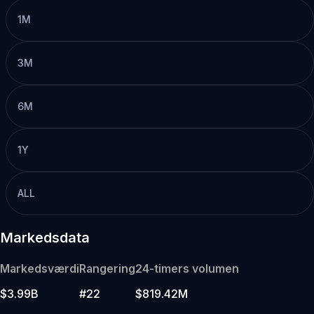
1M
3M
6M
1Y
ALL
Markedsdata
Markedsværdi
Rangering
24-timers volumen
$3.99B
#22
$819.42M