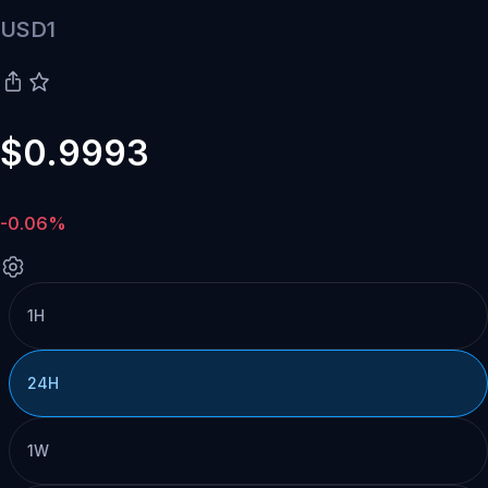
USD1
$0.9993
-0.06%
1H
24H
1W