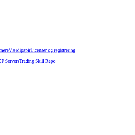
tnere
Værdipapir
Licenser og registrering
P Servers
Trading Skill Repo
 USD1