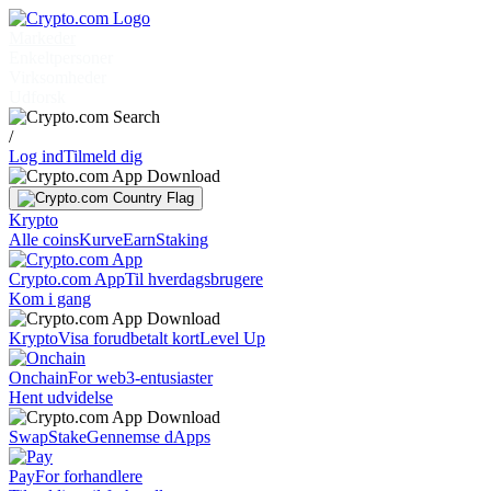
Markeder
Enkeltpersoner
Virksomheder
Udforsk
/
Log ind
Tilmeld dig
Krypto
Alle coins
Kurve
Earn
Staking
Crypto.com App
Til hverdagsbrugere
Kom i gang
Krypto
Visa forudbetalt kort
Level Up
Onchain
For web3-entusiaster
Hent udvidelse
Swap
Stake
Gennemse dApps
Pay
For forhandlere