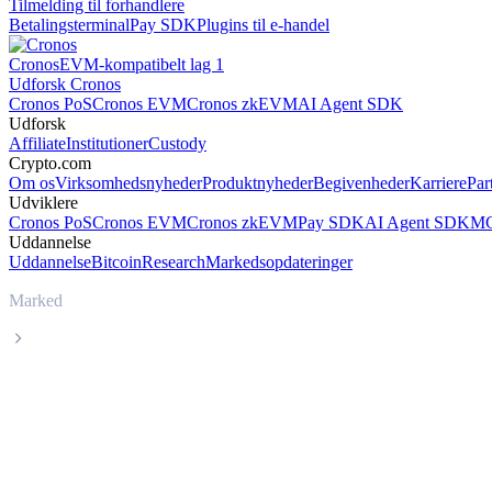
Tilmelding til forhandlere
Betalingsterminal
Pay SDK
Plugins til e-handel
Cronos
EVM-kompatibelt lag 1
Udforsk Cronos
Cronos PoS
Cronos EVM
Cronos zkEVM
AI Agent SDK
Udforsk
Affiliate
Institutioner
Custody
Crypto.com
Om os
Virksomhedsnyheder
Produktnyheder
Begivenheder
Karriere
Par
Udviklere
Cronos PoS
Cronos EVM
Cronos zkEVM
Pay SDK
AI Agent SDK
MC
Uddannelse
Uddannelse
Bitcoin
Research
Markedsopdateringer
Marked
World Liberty Financial USD
Livepris på World Liberty Financial USD