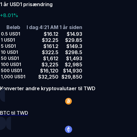
1 år USD1 prisændring
+8.01%
Beløb
I dag 4:21 AM
1 år siden
$16.12
$14.93
0.5
USD1
$32.25
$29.85
1
USD1
$161.2
$149.3
5
USD1
$322.5
$298.5
10
USD1
$1,612
$1,493
50
USD1
$3,225
$2,985
100
USD1
$16,120
$14,930
500
USD1
$32,250
$29,850
1,000
USD1
Konverter andre kryptovalutaer til TWD
BTC til TWD