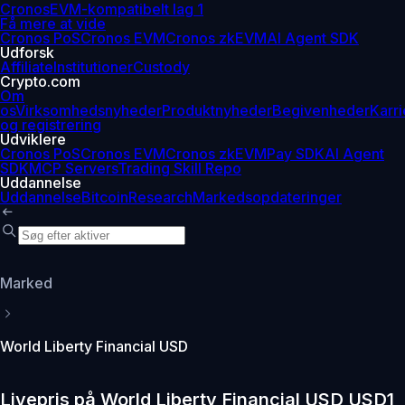
Cronos
EVM-kompatibelt lag 1
Få mere at vide
Cronos PoS
Cronos EVM
Cronos zkEVM
AI Agent SDK
Udforsk
Affiliate
Institutioner
Custody
Crypto.com
Om
os
Virksomhedsnyheder
Produktnyheder
Begivenheder
Karri
og registrering
Udviklere
Cronos PoS
Cronos EVM
Cronos zkEVM
Pay SDK
AI Agent
SDK
MCP Servers
Trading Skill Repo
Uddannelse
Uddannelse
Bitcoin
Research
Markedsopdateringer
Marked
World Liberty Financial USD
Livepris på World Liberty Financial USD USD1