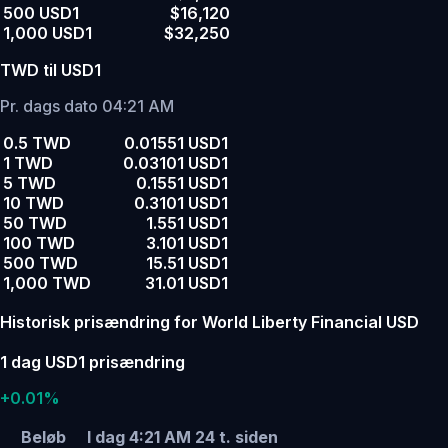
500 USD1
$16,120
1,000 USD1
$32,250
TWD til USD1
Pr. dags dato 04:21 AM
0.5 TWD
0.01551 USD1
1 TWD
0.03101 USD1
5 TWD
0.1551 USD1
10 TWD
0.3101 USD1
50 TWD
1.551 USD1
100 TWD
3.101 USD1
500 TWD
15.51 USD1
1,000 TWD
31.01 USD1
Historisk prisændring for World Liberty Financial USD
1 dag USD1 prisændring
+0.01%
Beløb
I dag 4:21 AM
24 t. siden