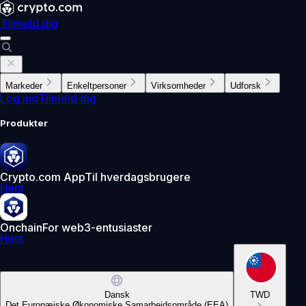
Tilmeld dig
Markeder
Enkeltpersoner
Virksomheder
Udforsk
Log ind
Tilmeld dig
Produkter
Crypto.com App
Til hverdagsbrugere
Hent
Onchain
For web3-entusiaster
Hent
Dansk
TWD
Det Europæiske Økonomiske Samarbejdsområde (EEA)