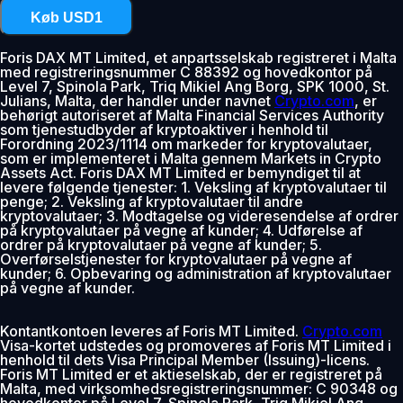
Køb USD1
Foris DAX MT Limited, et anpartsselskab registreret i Malta
med registreringsnummer C 88392 og hovedkontor på
Level 7, Spinola Park, Triq Mikiel Ang Borg, SPK 1000, St.
Julians, Malta, der handler under navnet
Crypto.com
, er
behørigt autoriseret af Malta Financial Services Authority
som tjenestudbyder af kryptoaktiver i henhold til
Forordning 2023/1114 om markeder for kryptovalutaer,
som er implementeret i Malta gennem Markets in Crypto
Assets Act. Foris DAX MT Limited er bemyndiget til at
levere følgende tjenester: 1. Veksling af kryptovalutaer til
penge; 2. Veksling af kryptovalutaer til andre
kryptovalutaer; 3. Modtagelse og videresendelse af ordrer
på kryptovalutaer på vegne af kunder; 4. Udførelse af
ordrer på kryptovalutaer på vegne af kunder; 5.
Overførselstjenester for kryptovalutaer på vegne af
kunder; 6. Opbevaring og administration af kryptovalutaer
på vegne af kunder.
Kontantkontoen leveres af Foris MT Limited.
Crypto.com
Visa-kortet udstedes og promoveres af Foris MT Limited i
henhold til dets Visa Principal Member (Issuing)-licens.
Foris MT Limited er et aktieselskab, der er registreret på
Malta, med virksomhedsregistreringsnummer: C 90348 og
hovedkontor på Level 7, Spinola Park, Triq Mikiel Ang