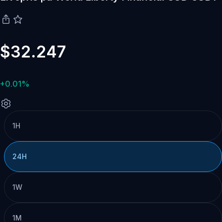
$32.247
+0.01%
1H
24H
1W
1M