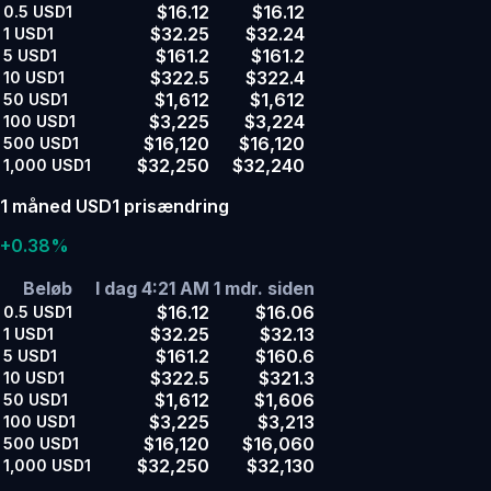
$16.12
$16.12
0.5
USD1
$32.25
$32.24
1
USD1
$161.2
$161.2
5
USD1
$322.5
$322.4
10
USD1
$1,612
$1,612
50
USD1
$3,225
$3,224
100
USD1
$16,120
$16,120
500
USD1
$32,250
$32,240
1,000
USD1
1 måned USD1 prisændring
+0.38%
Beløb
I dag 4:21 AM
1 mdr. siden
$16.12
$16.06
0.5
USD1
$32.25
$32.13
1
USD1
$161.2
$160.6
5
USD1
$322.5
$321.3
10
USD1
$1,612
$1,606
50
USD1
$3,225
$3,213
100
USD1
$16,120
$16,060
500
USD1
$32,250
$32,130
1,000
USD1