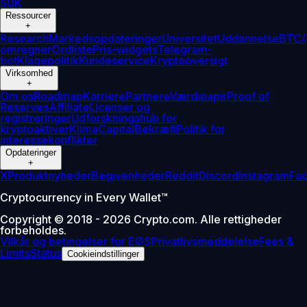
SDK
Ressourcer
+
Research
Markedsopdateringer
Universitet
Uddannelse
BTC
omregner
Ordliste
Pris-widgets
Telegram-
bot
Klagepolitik
Kundeservice
Kryptooversigt
Virksomhed
+
Om os
Roadmap
Karriere
Partnere
Værdipapir
Proof of
Reserves
Affiliate
Licenser og
registreringer
Udforskningshub for
kryptoaktiver
Klima
Capital
Bekræft
Politik for
interessekonflikter
Opdateringer
+
X
Produktnyheder
Begivenheder
Reddit
Discord
Instagram
Fa
Cryptocurrency in Every Wallet™
Copyright © 2018 - 2026 Crypto.com. Alle rettigheder
forbeholdes.
Vilkår og betingelser for EØS
Privatlivsmeddelelse
Fees &
Limits
Status
Cookieindstillinger