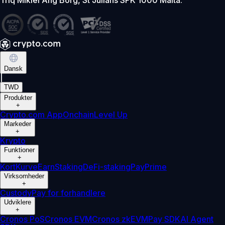
Dansk
|
TWD
Produkter
+
Crypto.com App
Onchain
Level Up
Markeder
+
Krypto
Funktioner
+
Kort
Kurve
Earn
Staking
DeFi-staking
Pay
Prime
Virksomheder
+
Custody
Pay for forhandlere
Udviklere
+
Cronos PoS
Cronos EVM
Cronos zkEVM
Pay SDK
AI Agent