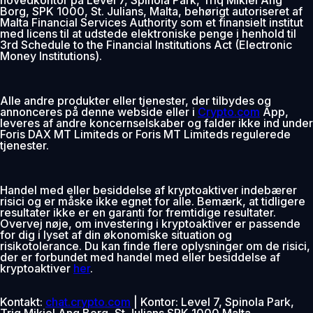
Borg, SPK 1000, St. Julians, Malta, behørigt autoriseret af
Malta Financial Services Authority som et finansielt institut
med licens til at udstede elektroniske penge i henhold til
3rd Schedule to the Financial Institutions Act (Electronic
Money Institutions).
Alle andre produkter eller tjenester, der tilbydes og
annonceres på denne webside eller i
Crypto.com
App,
leveres af andre koncernselskaber og falder ikke ind under
Foris DAX MT Limiteds or Foris MT Limiteds regulerede
tjenester.
Handel med eller besiddelse af kryptoaktiver indebærer
risici og er måske ikke egnet for alle. Bemærk, at tidligere
resultater ikke er en garanti for fremtidige resultater.
Overvej nøje, om investering i kryptoaktiver er passende
for dig i lyset af din økonomiske situation og
risikotolerance. Du kan finde flere oplysninger om de risici,
der er forbundet med handel med eller besiddelse af
kryptoaktiver
her
.
Kontakt:
chat.crypto.com
| Kontor: Level 7, Spinola Park,
Triq Mikiel Ang Borg, St Julians SPK 1000 Malta.