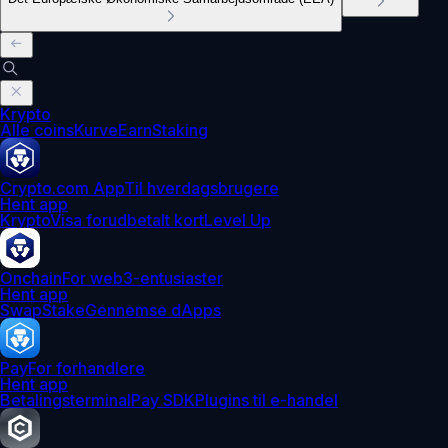
Krypto
Alle coins
Kurve
Earn
Staking
Crypto.com App
Til hverdagsbrugere
Hent app
Krypto
Visa forudbetalt kort
Level Up
Onchain
For web3-entusiaster
Hent app
Swap
Stake
Gennemse dApps
Pay
For forhandlere
Hent app
Betalingsterminal
Pay SDK
Plugins til e-handel