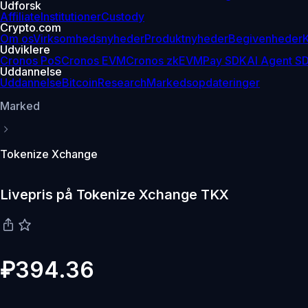
Udforsk
Affiliate
Institutioner
Custody
Crypto.com
Om os
Virksomhedsnyheder
Produktnyheder
Begivenheder
K
Udviklere
Cronos PoS
Cronos EVM
Cronos zkEVM
Pay SDK
AI Agent S
Uddannelse
Uddannelse
Bitcoin
Research
Markedsopdateringer
Marked
Tokenize Xchange
Livepris på Tokenize Xchange TKX
₽394.36