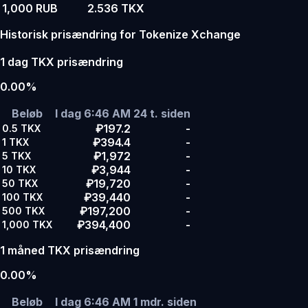
1,000 RUB
2.536 TKX
Historisk prisændring for Tokenize Xchange
1 dag TKX prisændring
0.00%
Beløb
I dag 6:46 AM
24 t. siden
₽197.2
-
0.5
TKX
₽394.4
-
1
TKX
₽1,972
-
5
TKX
₽3,944
-
10
TKX
₽19,720
-
50
TKX
₽39,440
-
100
TKX
₽197,200
-
500
TKX
₽394,400
-
1,000
TKX
1 måned TKX prisændring
0.00%
Beløb
I dag 6:46 AM
1 mdr. siden