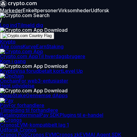
Markeder
Enkeltpersoner
Virksomheder
Udforsk
/
Log ind
Tilmeld dig
Krypto
Alle coins
Kurve
Earn
Staking
Crypto.com App
Til hverdagsbrugere
Kom i gang
Krypto
Visa forudbetalt kort
Level Up
Onchain
For web3-entusiaster
Hent udvidelse
Swap
Stake
Gennemse dApps
Pay
For forhandlere
Tilmelding til forhandlere
Betalingsterminal
Pay SDK
Plugins til e-handel
Cronos
EVM-kompatibelt lag 1
Udforsk Cronos
Cronos PoS
Cronos EVM
Cronos zkEVM
AI Agent SDK