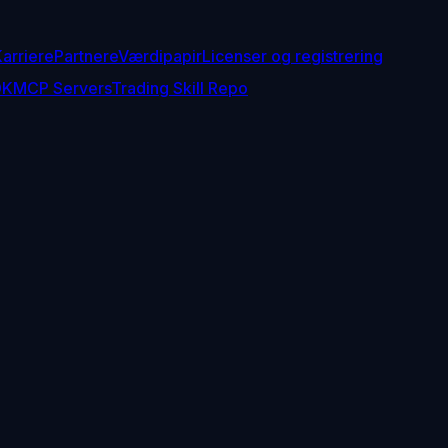
arriere
Partnere
Værdipapir
Licenser og registrering
DK
MCP Servers
Trading Skill Repo