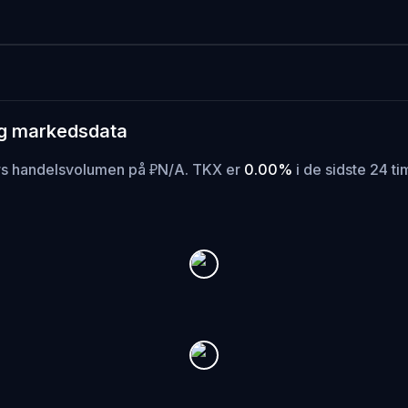
og markedsdata
ers handelsvolumen på ₽N/A. TKX er
0.00%
i de sidste 24 ti