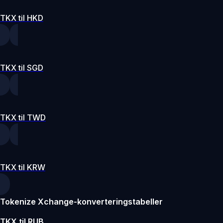
TKX til HKD
TKX til SGD
TKX til TWD
TKX til KRW
Tokenize Xchange-konverteringstabeller
TKX til RUB