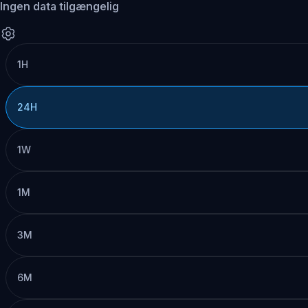
Ingen data tilgængelig
1H
24H
1W
1M
3M
6M