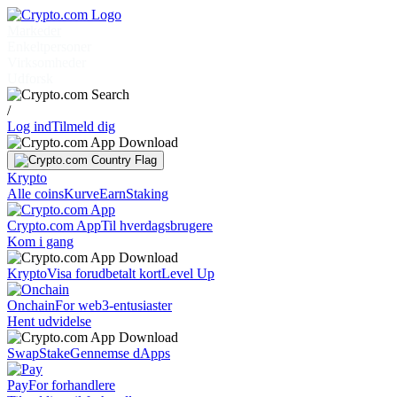
Markeder
Enkeltpersoner
Virksomheder
Udforsk
/
Log ind
Tilmeld dig
Krypto
Alle coins
Kurve
Earn
Staking
Crypto.com App
Til hverdagsbrugere
Kom i gang
Krypto
Visa forudbetalt kort
Level Up
Onchain
For web3-entusiaster
Hent udvidelse
Swap
Stake
Gennemse dApps
Pay
For forhandlere