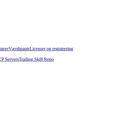
tnere
Værdipapir
Licenser og registrering
P Servers
Trading Skill Repo