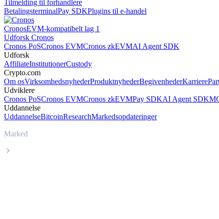
Tilmelding til forhandlere
Betalingsterminal
Pay SDK
Plugins til e-handel
Cronos
EVM-kompatibelt lag 1
Udforsk Cronos
Cronos PoS
Cronos EVM
Cronos zkEVM
AI Agent SDK
Udforsk
Affiliate
Institutioner
Custody
Crypto.com
Om os
Virksomhedsnyheder
Produktnyheder
Begivenheder
Karriere
Par
Udviklere
Cronos PoS
Cronos EVM
Cronos zkEVM
Pay SDK
AI Agent SDK
MC
Uddannelse
Uddannelse
Bitcoin
Research
Markedsopdateringer
Marked
Tokenize Xchange
Livepris på Tokenize Xchange TKX