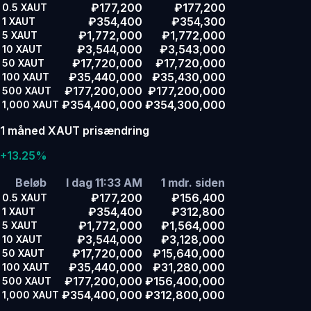
₽177,200
₽177,200
0.5
XAUT
₽354,400
₽354,300
1
XAUT
₽1,772,000
₽1,772,000
5
XAUT
₽3,544,000
₽3,543,000
10
XAUT
₽17,720,000
₽17,720,000
50
XAUT
₽35,440,000
₽35,430,000
100
XAUT
₽177,200,000
₽177,200,000
500
XAUT
₽354,400,000
₽354,300,000
1,000
XAUT
1 måned XAUT prisændring
+13.25%
Beløb
I dag 11:33 AM
1 mdr. siden
₽177,200
₽156,400
0.5
XAUT
₽354,400
₽312,800
1
XAUT
₽1,772,000
₽1,564,000
5
XAUT
₽3,544,000
₽3,128,000
10
XAUT
₽17,720,000
₽15,640,000
50
XAUT
₽35,440,000
₽31,280,000
100
XAUT
₽177,200,000
₽156,400,000
500
XAUT
₽354,400,000
₽312,800,000
1,000
XAUT