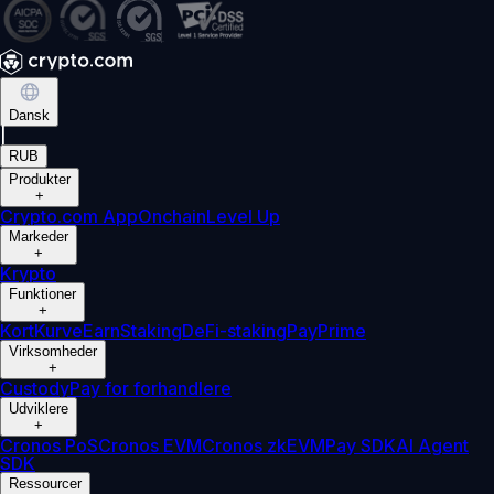
Dansk
|
RUB
Produkter
+
Crypto.com App
Onchain
Level Up
Markeder
+
Krypto
Funktioner
+
Kort
Kurve
Earn
Staking
DeFi-staking
Pay
Prime
Virksomheder
+
Custody
Pay for forhandlere
Udviklere
+
Cronos PoS
Cronos EVM
Cronos zkEVM
Pay SDK
AI Agent
SDK
Ressourcer