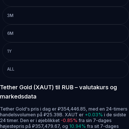
3M
6M
1Y
ALL
Tether Gold (XAUT) til RUB – valutakurs og
markedsdata
Tether Gold's pris i dag er ₽354,446.85, med en 24-timers
handelsvolumen på ₽25.39B. XAUT er
+0.03%
i de sidste
24 timer.
Den er i øjeblikket
-0.85%
fra sin 7-dages
højestepris på ₽357,479.67,
og
10.94%
fra sit 7-dages