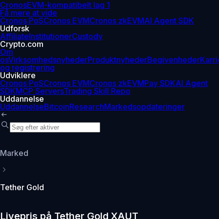
Cronos
EVM-kompatibelt lag 1
Få mere at vide
Cronos PoS
Cronos EVM
Cronos zkEVM
AI Agent SDK
Udforsk
Affiliate
Institutioner
Custody
Crypto.com
Om
os
Virksomhedsnyheder
Produktnyheder
Begivenheder
Karri
og registrering
Udviklere
Cronos PoS
Cronos EVM
Cronos zkEVM
Pay SDK
AI Agent
SDK
MCP Servers
Trading Skill Repo
Uddannelse
Uddannelse
Bitcoin
Research
Markedsopdateringer
Marked
Tether Gold
Livepris på Tether Gold XAUT