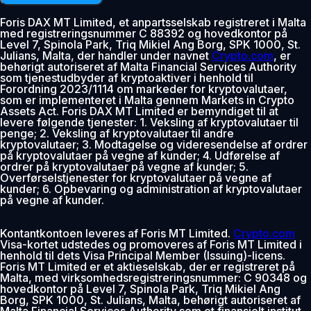
Foris DAX MT Limited, et anpartsselskab registreret i Malta
med registreringsnummer C 88392 og hovedkontor på
Level 7, Spinola Park, Triq Mikiel Ang Borg, SPK 1000, St.
Julians, Malta, der handler under navnet
Crypto.com
, er
behørigt autoriseret af Malta Financial Services Authority
som tjenestudbyder af kryptoaktiver i henhold til
Forordning 2023/1114 om markeder for kryptovalutaer,
som er implementeret i Malta gennem Markets in Crypto
Assets Act. Foris DAX MT Limited er bemyndiget til at
levere følgende tjenester: 1. Veksling af kryptovalutaer til
penge; 2. Veksling af kryptovalutaer til andre
kryptovalutaer; 3. Modtagelse og videresendelse af ordrer
på kryptovalutaer på vegne af kunder; 4. Udførelse af
ordrer på kryptovalutaer på vegne af kunder; 5.
Overførselstjenester for kryptovalutaer på vegne af
kunder; 6. Opbevaring og administration af kryptovalutaer
på vegne af kunder.
Kontantkontoen leveres af Foris MT Limited.
Crypto.com
Visa-kortet udstedes og promoveres af Foris MT Limited i
henhold til dets Visa Principal Member (Issuing)-licens.
Foris MT Limited er et aktieselskab, der er registreret på
Malta, med virksomhedsregistreringsnummer: C 90348 og
hovedkontor på Level 7, Spinola Park, Triq Mikiel Ang
Borg, SPK 1000, St. Julians, Malta, behørigt autoriseret af
Malta Financial Services Authority som et finansielt institut