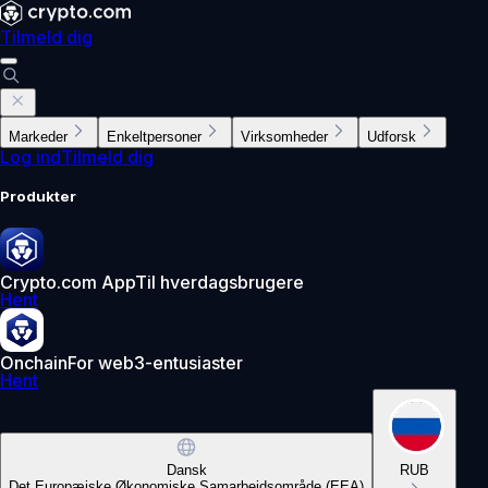
Tilmeld dig
Markeder
Enkeltpersoner
Virksomheder
Udforsk
Log ind
Tilmeld dig
Produkter
Crypto.com App
Til hverdagsbrugere
Hent
Onchain
For web3-entusiaster
Hent
Dansk
RUB
Det Europæiske Økonomiske Samarbejdsområde (EEA)