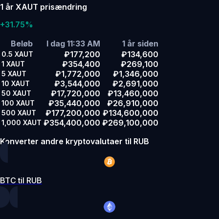
1 år XAUT prisændring
+31.75%
Beløb
I dag 11:33 AM
1 år siden
₽177,200
₽134,600
0.5
XAUT
₽354,400
₽269,100
1
XAUT
₽1,772,000
₽1,346,000
5
XAUT
₽3,544,000
₽2,691,000
10
XAUT
₽17,720,000
₽13,460,000
50
XAUT
₽35,440,000
₽26,910,000
100
XAUT
₽177,200,000
₽134,600,000
500
XAUT
₽354,400,000
₽269,100,000
1,000
XAUT
Konverter andre kryptovalutaer til RUB
BTC til RUB