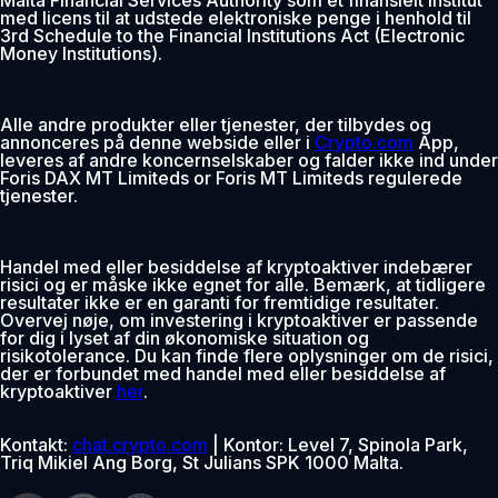
med licens til at udstede elektroniske penge i henhold til
3rd Schedule to the Financial Institutions Act (Electronic
Money Institutions).
Alle andre produkter eller tjenester, der tilbydes og
annonceres på denne webside eller i
Crypto.com
App,
leveres af andre koncernselskaber og falder ikke ind under
Foris DAX MT Limiteds or Foris MT Limiteds regulerede
tjenester.
Handel med eller besiddelse af kryptoaktiver indebærer
risici og er måske ikke egnet for alle. Bemærk, at tidligere
resultater ikke er en garanti for fremtidige resultater.
Overvej nøje, om investering i kryptoaktiver er passende
for dig i lyset af din økonomiske situation og
risikotolerance. Du kan finde flere oplysninger om de risici,
der er forbundet med handel med eller besiddelse af
kryptoaktiver
her
.
Kontakt:
chat.crypto.com
| Kontor: Level 7, Spinola Park,
Triq Mikiel Ang Borg, St Julians SPK 1000 Malta.