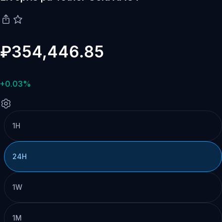
₽354,446.85
+0.03%
1H
24H
1W
1M