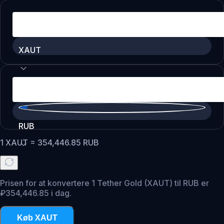
XAUT
RUB
1
XAUT
=
354,446.85
RUB
Prisen for at konvertere 1 Tether Gold (XAUT) til RUB er
₽354,446.85 i dag.
Køb XAUT