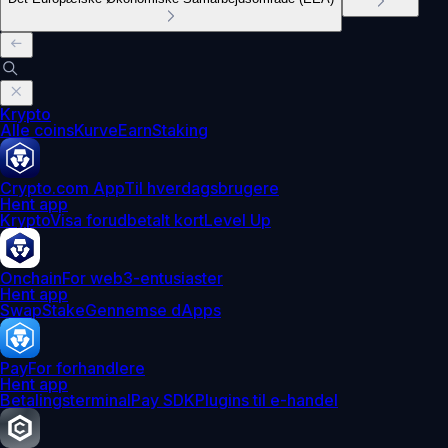
Krypto
Alle coins
Kurve
Earn
Staking
Crypto.com App
Til hverdagsbrugere
Hent app
Krypto
Visa forudbetalt kort
Level Up
Onchain
For web3-entusiaster
Hent app
Swap
Stake
Gennemse dApps
Pay
For forhandlere
Hent app
Betalingsterminal
Pay SDK
Plugins til e-handel