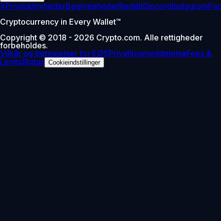
X
Produktnyheder
Begivenheder
Reddit
Discord
Instagram
Fa
Cryptocurrency in Every Wallet™
Copyright © 2018 - 2026 Crypto.com. Alle rettigheder
forbeholdes.
Vilkår og betingelser for EØS
Privatlivsmeddelelse
Fees &
Limits
Status
Cookieindstillinger