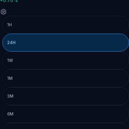
+0.70%
1H
24H
1W
1M
3M
6M