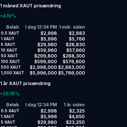
1 måned XAUT prisændring
+4.19%
Beløb
I dag 12:34 PM
1 mdr. siden
$2,998
$2,883
0.5
XAUT
$5,996
$5,766
1
XAUT
$29,980
$28,830
5
XAUT
$59,960
$57,660
10
XAUT
$299,800
$288,300
50
XAUT
$599,600
$576,600
100
XAUT
$2,998,000
$2,883,000
500
XAUT
$5,996,000
$5,766,000
1,000
XAUT
1 år XAUT prisændring
+29.18%
Beløb
I dag 12:34 PM
1 år siden
$2,998
$2,325
0.5
XAUT
$5,996
$4,650
1
XAUT
$29,980
$23,250
5
XAUT