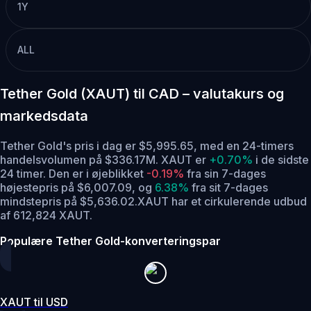
1Y
ALL
Tether Gold (XAUT) til CAD – valutakurs og
markedsdata
Tether Gold's pris i dag er $5,995.65, med en 24-timers
handelsvolumen på $336.17M. XAUT er
+0.70%
i de sidste
24 timer.
Den er i øjeblikket
-0.19%
fra sin 7-dages
højestepris på $6,007.09,
og
6.38%
fra sit 7-dages
mindstepris på $5,636.02.
XAUT har et cirkulerende udbud
af 612,824 XAUT.
Populære Tether Gold-konverteringspar
XAUT til USD