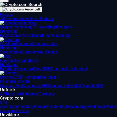
Krypto
Alle coins
Kurve
Earn
Staking
Crypto.com App
Til hverdagsbrugere
Hent app
Krypto
Visa forudbetalt kort
Level Up
Onchain
For web3-entusiaster
Hent app
Swap
Stake
Gennemse dApps
Pay
For forhandlere
Hent app
Betalingsterminal
Pay SDK
Plugins til e-handel
Cronos
EVM-kompatibelt lag 1
Få mere at vide
Cronos PoS
Cronos EVM
Cronos zkEVM
AI Agent SDK
Udforsk
Affiliate
Institutioner
Custody
Crypto.com
Om
os
Virksomhedsnyheder
Produktnyheder
Begivenheder
Karri
og registrering
Udviklere