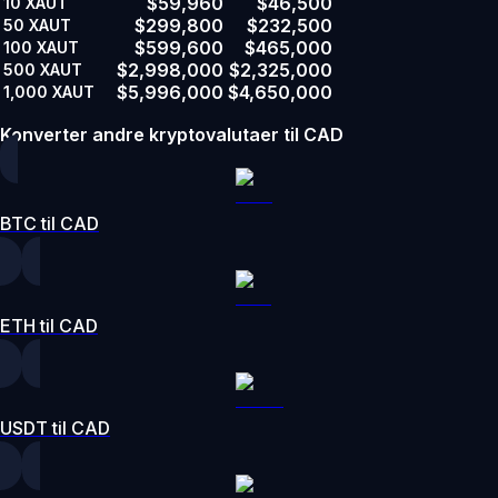
$59,960
$46,500
10
XAUT
$299,800
$232,500
50
XAUT
$599,600
$465,000
100
XAUT
$2,998,000
$2,325,000
500
XAUT
$5,996,000
$4,650,000
1,000
XAUT
Konverter andre kryptovalutaer til CAD
BTC til CAD
ETH til CAD
USDT til CAD