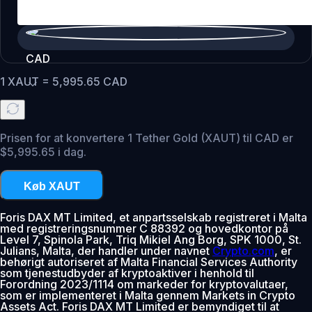
CAD
1
XAUT
=
5,995.65
CAD
Prisen for at konvertere 1 Tether Gold (XAUT) til CAD er
$5,995.65 i dag.
Køb XAUT
Foris DAX MT Limited, et anpartsselskab registreret i Malta
med registreringsnummer C 88392 og hovedkontor på
Level 7, Spinola Park, Triq Mikiel Ang Borg, SPK 1000, St.
Julians, Malta, der handler under navnet
Crypto.com
, er
behørigt autoriseret af Malta Financial Services Authority
som tjenestudbyder af kryptoaktiver i henhold til
Forordning 2023/1114 om markeder for kryptovalutaer,
som er implementeret i Malta gennem Markets in Crypto
Assets Act. Foris DAX MT Limited er bemyndiget til at