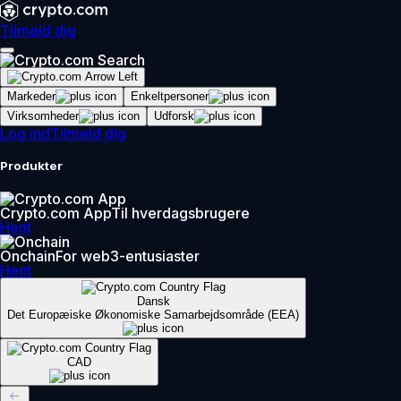
Tilmeld dig
Markeder
Enkeltpersoner
Virksomheder
Udforsk
Log ind
Tilmeld dig
Produkter
Crypto.com App
Til hverdagsbrugere
Hent
Onchain
For web3-entusiaster
Hent
Dansk
Det Europæiske Økonomiske Samarbejdsområde (EEA)
CAD