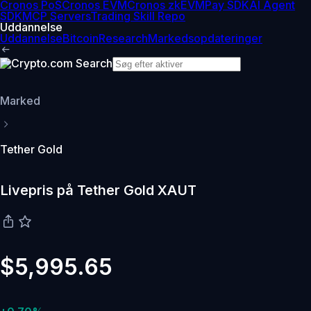
Cronos PoS
Cronos EVM
Cronos zkEVM
Pay SDK
AI Agent
SDK
MCP Servers
Trading Skill Repo
Uddannelse
Uddannelse
Bitcoin
Research
Markedsopdateringer
Marked
Tether Gold
Livepris på Tether Gold XAUT
$5,995.65