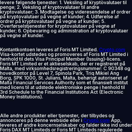
levere følgende tjenester: 1. Veksling af kryptovalutaer til
penge; 2. Veksling af kryptovalutaer til andre
kryptovalutaer; 3. Modtagelse og videresendelse af ordrer
på kryptovalutaer på vegne af kunder; 4. Udførelse af
ordrer på kryptovalutaer på vegne af kunder; 5.
Overførselstjenester for kryptovalutaer på vegne af
kunder; 6. Opbevaring og administration af kryptovalutaer
på vegne af kunder.
Kontantkontoen leveres af Foris MT Limited.
Crypto.com
Visa-kortet udstedes og promoveres af Foris MT Limited i
henhold til dets Visa Principal Member (Issuing)-licens.
Foris MT Limited er et aktieselskab, der er registreret på
Malta, med virksomhedsregistreringsnummer: C 90348 og
hovedkontor på Level 7, Spinola Park, Triq Mikiel Ang
Borg, SPK 1000, St. Julians, Malta, behørigt autoriseret af
Malta Financial Services Authority som et finansielt institut
med licens til at udstede elektroniske penge i henhold til
3rd Schedule to the Financial Institutions Act (Electronic
Money Institutions).
Alle andre produkter eller tjenester, der tilbydes og
annonceres på denne webside eller i
Crypto.com
App,
leveres af andre koncernselskaber og falder ikke ind under
Foris DAX MT Limiteds or Foris MT Limiteds regulerede