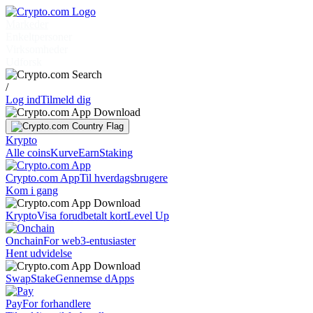
Markeder
Enkeltpersoner
Virksomheder
Udforsk
/
Log ind
Tilmeld dig
Krypto
Alle coins
Kurve
Earn
Staking
Crypto.com App
Til hverdagsbrugere
Kom i gang
Krypto
Visa forudbetalt kort
Level Up
Onchain
For web3-entusiaster
Hent udvidelse
Swap
Stake
Gennemse dApps
Pay
For forhandlere