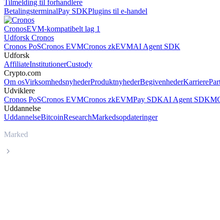
Tilmelding til forhandlere
Betalingsterminal
Pay SDK
Plugins til e-handel
Cronos
EVM-kompatibelt lag 1
Udforsk Cronos
Cronos PoS
Cronos EVM
Cronos zkEVM
AI Agent SDK
Udforsk
Affiliate
Institutioner
Custody
Crypto.com
Om os
Virksomhedsnyheder
Produktnyheder
Begivenheder
Karriere
Par
Udviklere
Cronos PoS
Cronos EVM
Cronos zkEVM
Pay SDK
AI Agent SDK
MC
Uddannelse
Uddannelse
Bitcoin
Research
Markedsopdateringer
Marked
Tether Gold
Livepris på Tether Gold XAUT