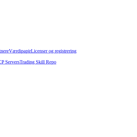
tnere
Værdipapir
Licenser og registrering
P Servers
Trading Skill Repo