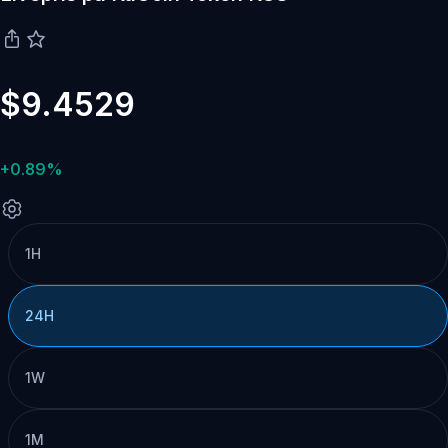
$9.4529
+0.89%
1H
24H
1W
1M