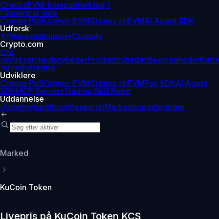
Cronos
EVM-kompatibelt lag 1
Få mere at vide
Cronos PoS
Cronos EVM
Cronos zkEVM
AI Agent SDK
Udforsk
Affiliate
Institutioner
Custody
Crypto.com
Om
os
Virksomhedsnyheder
Produktnyheder
Begivenheder
Karri
og registrering
Udviklere
Cronos PoS
Cronos EVM
Cronos zkEVM
Pay SDK
AI Agent
SDK
MCP Servers
Trading Skill Repo
Uddannelse
Uddannelse
Bitcoin
Research
Markedsopdateringer
Marked
KuCoin Token
Livepris på KuCoin Token KCS