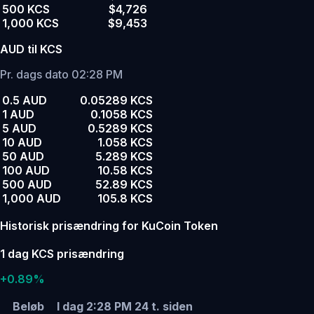
500 KCS
$4,726
1,000 KCS
$9,453
AUD til KCS
Pr. dags dato 02:28 PM
0.5 AUD
0.05289 KCS
1 AUD
0.1058 KCS
5 AUD
0.5289 KCS
10 AUD
1.058 KCS
50 AUD
5.289 KCS
100 AUD
10.58 KCS
500 AUD
52.89 KCS
1,000 AUD
105.8 KCS
Historisk prisændring for KuCoin Token
1 dag KCS prisændring
+0.89%
Beløb
I dag 2:28 PM
24 t. siden