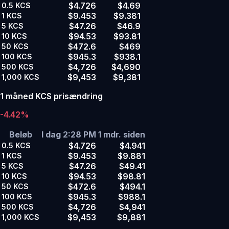
$4.726
$4.69
0.5
KCS
$9.453
$9.381
1
KCS
$47.26
$46.9
5
KCS
$94.53
$93.81
10
KCS
$472.6
$469
50
KCS
$945.3
$938.1
100
KCS
$4,726
$4,690
500
KCS
$9,453
$9,381
1,000
KCS
1 måned KCS prisændring
-4.42%
Beløb
I dag 2:28 PM
1 mdr. siden
$4.726
$4.941
0.5
KCS
$9.453
$9.881
1
KCS
$47.26
$49.41
5
KCS
$94.53
$98.81
10
KCS
$472.6
$494.1
50
KCS
$945.3
$988.1
100
KCS
$4,726
$4,941
500
KCS
$9,453
$9,881
1,000
KCS