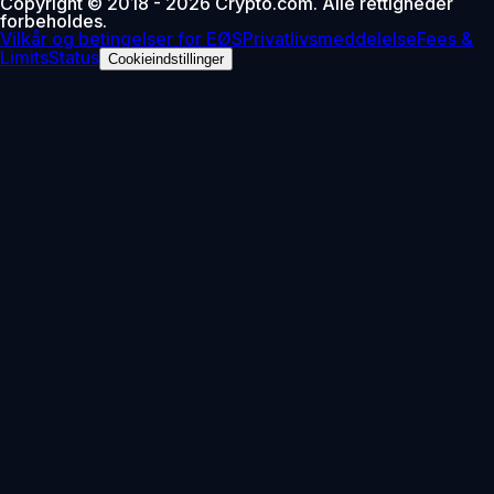
Copyright © 2018 - 2026 Crypto.com. Alle rettigheder
forbeholdes.
Vilkår og betingelser for EØS
Privatlivsmeddelelse
Fees &
Limits
Status
Cookieindstillinger