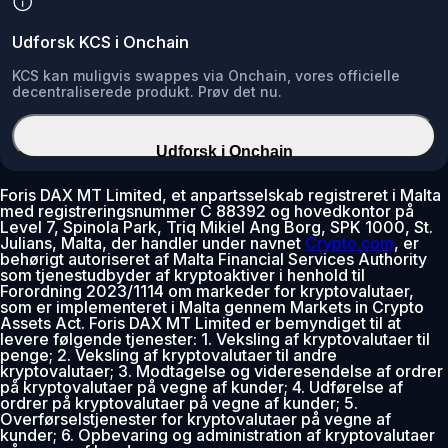
Udforsk KCS i Onchain
KCS kan muligvis swappes via Onchain, vores officielle
decentraliserede produkt. Prøv det nu.
Udforsk i Onchain
Foris DAX MT Limited, et anpartsselskab registreret i Malta
med registreringsnummer C 88392 og hovedkontor på
Level 7, Spinola Park, Triq Mikiel Ang Borg, SPK 1000, St.
Julians, Malta, der handler under navnet
Crypto.com
, er
behørigt autoriseret af Malta Financial Services Authority
som tjenestudbyder af kryptoaktiver i henhold til
Forordning 2023/1114 om markeder for kryptovalutaer,
som er implementeret i Malta gennem Markets in Crypto
Assets Act. Foris DAX MT Limited er bemyndiget til at
levere følgende tjenester: 1. Veksling af kryptovalutaer til
penge; 2. Veksling af kryptovalutaer til andre
kryptovalutaer; 3. Modtagelse og videresendelse af ordrer
på kryptovalutaer på vegne af kunder; 4. Udførelse af
ordrer på kryptovalutaer på vegne af kunder; 5.
Overførselstjenester for kryptovalutaer på vegne af
kunder; 6. Opbevaring og administration af kryptovalutaer