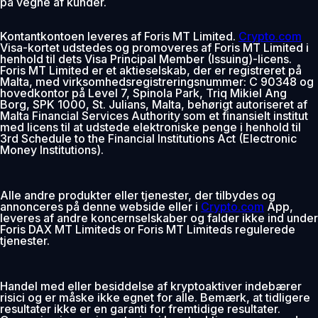
på vegne af kunder.
Kontantkontoen leveres af Foris MT Limited.
Crypto.com
Visa-kortet udstedes og promoveres af Foris MT Limited i
henhold til dets Visa Principal Member (Issuing)-licens.
Foris MT Limited er et aktieselskab, der er registreret på
Malta, med virksomhedsregistreringsnummer: C 90348 og
hovedkontor på Level 7, Spinola Park, Triq Mikiel Ang
Borg, SPK 1000, St. Julians, Malta, behørigt autoriseret af
Malta Financial Services Authority som et finansielt institut
med licens til at udstede elektroniske penge i henhold til
3rd Schedule to the Financial Institutions Act (Electronic
Money Institutions).
Alle andre produkter eller tjenester, der tilbydes og
annonceres på denne webside eller i
Crypto.com
App,
leveres af andre koncernselskaber og falder ikke ind under
Foris DAX MT Limiteds or Foris MT Limiteds regulerede
tjenester.
Handel med eller besiddelse af kryptoaktiver indebærer
risici og er måske ikke egnet for alle. Bemærk, at tidligere
resultater ikke er en garanti for fremtidige resultater.