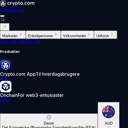
Tilmeld dig
Markeder
Enkeltpersoner
Virksomheder
Udforsk
Log ind
Tilmeld dig
Produkter
Crypto.com App
Til hverdagsbrugere
Hent
Onchain
For web3-entusiaster
Hent
Dansk
AUD
Det Europæiske Økonomiske Samarbejdsområde (EEA)