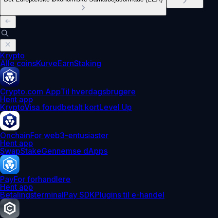
Krypto
Alle coins
Kurve
Earn
Staking
Crypto.com App
Til hverdagsbrugere
Hent app
Krypto
Visa forudbetalt kort
Level Up
Onchain
For web3-entusiaster
Hent app
Swap
Stake
Gennemse dApps
Pay
For forhandlere
Hent app
Betalingsterminal
Pay SDK
Plugins til e-handel