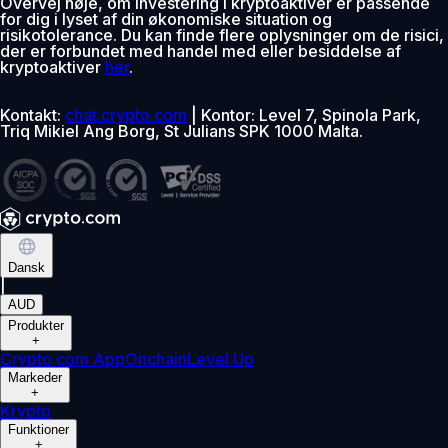
Overvej nøje, om investering i kryptoaktiver er passende
for dig i lyset af din økonomiske situation og
risikotolerance. Du kan finde flere oplysninger om de risici,
der er forbundet med handel med eller besiddelse af
kryptoaktiver
her
.
Kontakt:
chat.crypto.com
| Kontor: Level 7, Spinola Park,
Triq Mikiel Ang Borg, St Julians SPK 1000 Malta.
Dansk
|
AUD
Produkter
+
Crypto.com App
Onchain
Level Up
Markeder
+
Krypto
Funktioner
+