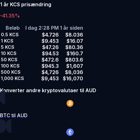
1 år KCS prisændring
-41.35%
Beløb
I dag 2:28 PM
1 år siden
$4.726
$8.036
0.5
KCS
$9.453
$16.07
1
KCS
$47.26
$80.36
5
KCS
$94.53
$160.7
10
KCS
$472.6
$803.6
50
KCS
$945.3
$1,607
100
KCS
$4,726
$8,036
500
KCS
$9,453
$16,070
1,000
KCS
Konverter andre kryptovalutaer til AUD
BTC til AUD