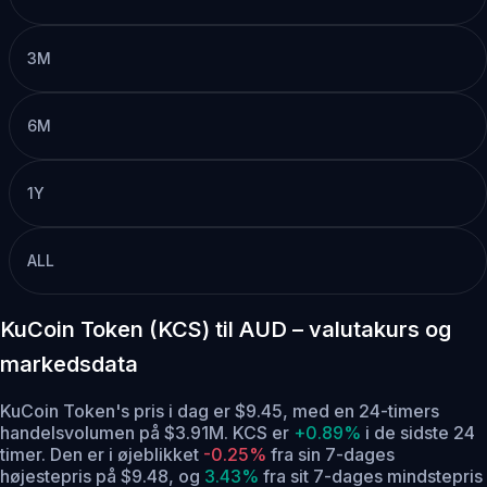
3M
6M
1Y
ALL
KuCoin Token (KCS) til AUD – valutakurs og
markedsdata
KuCoin Token's pris i dag er $9.45, med en 24-timers
handelsvolumen på $3.91M. KCS er
+0.89%
i de sidste 24
timer.
Den er i øjeblikket
-0.25%
fra sin 7-dages
højestepris på $9.48,
og
3.43%
fra sit 7-dages mindstepris