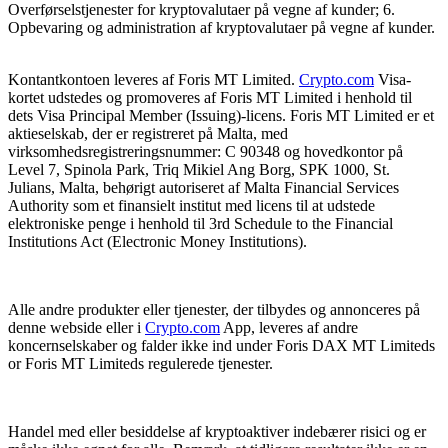
Overførselstjenester for kryptovalutaer på vegne af kunder; 6.
Opbevaring og administration af kryptovalutaer på vegne af kunder.
Kontantkontoen leveres af Foris MT Limited.
Crypto.com
Visa-
kortet udstedes og promoveres af Foris MT Limited i henhold til
dets Visa Principal Member (Issuing)-licens. Foris MT Limited er et
aktieselskab, der er registreret på Malta, med
virksomhedsregistreringsnummer: C 90348 og hovedkontor på
Level 7, Spinola Park, Triq Mikiel Ang Borg, SPK 1000, St.
Julians, Malta, behørigt autoriseret af Malta Financial Services
Authority som et finansielt institut med licens til at udstede
elektroniske penge i henhold til 3rd Schedule to the Financial
Institutions Act (Electronic Money Institutions).
Alle andre produkter eller tjenester, der tilbydes og annonceres på
denne webside eller i
Crypto.com
App, leveres af andre
koncernselskaber og falder ikke ind under Foris DAX MT Limiteds
or Foris MT Limiteds regulerede tjenester.
Handel med eller besiddelse af kryptoaktiver indebærer risici og er