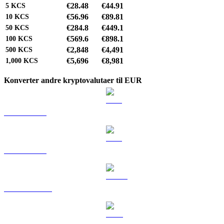
€28.48
€44.91
5
KCS
€56.96
€89.81
10
KCS
€284.8
€449.1
50
KCS
€569.6
€898.1
100
KCS
€2,848
€4,491
500
KCS
€5,696
€8,981
1,000
KCS
Konverter andre kryptovalutaer til EUR
BTC til EUR
ETH til EUR
USDT til EUR