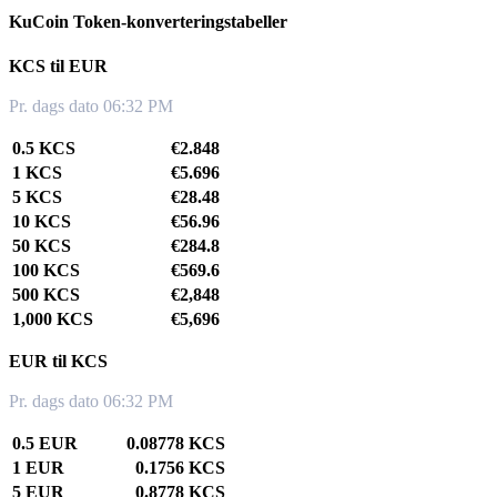
KuCoin Token-konverteringstabeller
KCS til EUR
Pr. dags dato 06:32 PM
0.5 KCS
€2.848
1 KCS
€5.696
5 KCS
€28.48
10 KCS
€56.96
50 KCS
€284.8
100 KCS
€569.6
500 KCS
€2,848
1,000 KCS
€5,696
EUR til KCS
Pr. dags dato 06:32 PM
0.5 EUR
0.08778 KCS
1 EUR
0.1756 KCS
5 EUR
0.8778 KCS