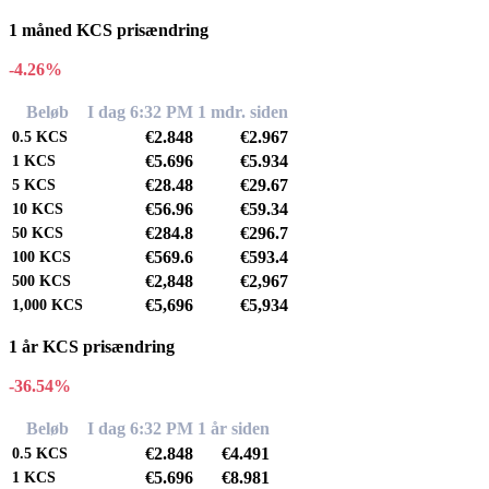
1 måned KCS prisændring
-4.26%
Beløb
I dag 6:32 PM
1 mdr. siden
€2.848
€2.967
0.5
KCS
€5.696
€5.934
1
KCS
€28.48
€29.67
5
KCS
€56.96
€59.34
10
KCS
€284.8
€296.7
50
KCS
€569.6
€593.4
100
KCS
€2,848
€2,967
500
KCS
€5,696
€5,934
1,000
KCS
1 år KCS prisændring
-36.54%
Beløb
I dag 6:32 PM
1 år siden
€2.848
€4.491
0.5
KCS
€5.696
€8.981
1
KCS