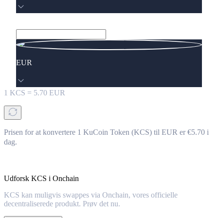
EUR
1
KCS
=
5.70
EUR
Prisen for at konvertere 1 KuCoin Token (KCS) til EUR er €5.70 i
dag.
Udforsk KCS i Onchain
KCS kan muligvis swappes via Onchain, vores officielle
decentraliserede produkt. Prøv det nu.