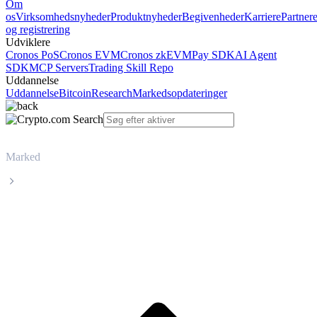
Om
os
Virksomhedsnyheder
Produktnyheder
Begivenheder
Karriere
Partner
og registrering
Udviklere
Cronos PoS
Cronos EVM
Cronos zkEVM
Pay SDK
AI Agent
SDK
MCP Servers
Trading Skill Repo
Uddannelse
Uddannelse
Bitcoin
Research
Markedsopdateringer
Marked
KuCoin Token
Livepris på KuCoin Token KCS