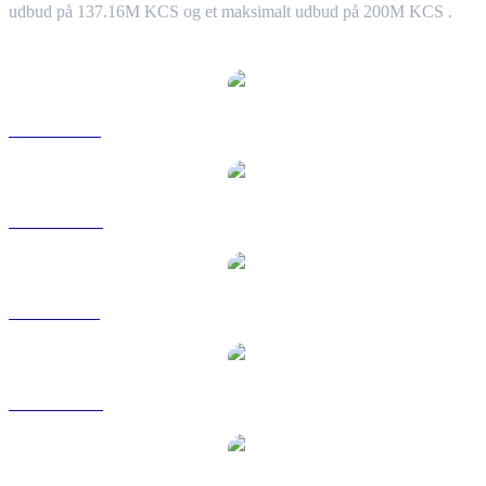
udbud på 137.16M KCS og et maksimalt udbud på 200M KCS .
Populære KuCoin Token-konverteringspar
KCS til USD
KCS til AUD
KCS til BRL
KCS til CAD