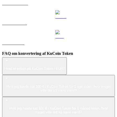
DOGE til EUR
USDS til EUR
LEO til EUR
FAQ om konvertering af KuCoin Token
Hvad er prisen på KuCoin Token i EUR?
Hvis jeg havde sat 100 € i KuCoin Token for 1 uge siden, hvor meget
ville det så være værd?
Hvis jeg havde sat 100 € i KuCoin Token for 1 måned siden, hvor
meget ville det så være værd?