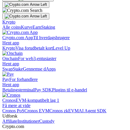
Krypto
Alle coins
Kurve
Earn
Staking
Crypto.com App
Til hverdagsbrugere
Hent app
Krypto
Visa forudbetalt kort
Level Up
Onchain
For web3-entusiaster
Hent app
Swap
Stake
Gennemse dApps
Pay
For forhandlere
Hent app
Betalingsterminal
Pay SDK
Plugins til e-handel
Cronos
EVM-kompatibelt lag 1
Få mere at vide
Cronos PoS
Cronos EVM
Cronos zkEVM
AI Agent SDK
Udforsk
Affiliate
Institutioner
Custody
Crypto.com