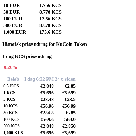
10 EUR
1.756 KCS
50 EUR
8.778 KCS
100 EUR
17.56 KCS
500 EUR
87.78 KCS
1,000 EUR
175.6 KCS
Historisk prisændring for KuCoin Token
1 dag KCS prisændring
-0.20%
Beløb
I dag 6:32 PM
24 t. siden
€2.848
€2.85
0.5
KCS
€5.696
€5.699
1
KCS
€28.48
€28.5
5
KCS
€56.96
€56.99
10
KCS
€284.8
€285
50
KCS
€569.6
€569.9
100
KCS
€2,848
€2,850
500
KCS
€5,696
€5,699
1,000
KCS