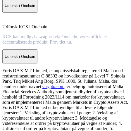
Udforsk i Onchain
Udforsk KCS i Onchain
KCS kan muligvis swappes via Onchain, vores officielle
decentraliserede produkt. Prøv det nu.
Udforsk i Onchain
Foris DAX MT Limited, et anpartsselskab registreret i Malta med
registreringsnummer C 88392 og hovedkontor på Level 7, Spinola
Park, Triq Mikiel Ang Borg, SPK 1000, St. Julians, Malta, der
handler under navnet
Crypto.com
, er behørigt autoriseret af Malta
Financial Services Authority som tjenestudbyder af kryptoaktiver i
henhold til Forordning 2023/1114 om markeder for kryptovalutaer,
som er implementeret i Malta gennem Markets in Crypto Assets Act.
Foris DAX MT Limited er bemyndiget til at levere følgende
tjenester: 1. Veksling af kryptovalutaer til penge; 2. Veksling af
kryptovalutaer til andre kryptovalutaer; 3. Modtagelse og
videresendelse af ordrer på kryptovalutaer på vegne af kunder; 4.
Udførelse af ordrer på kryptovalutaer på vegne af kunder; 5.