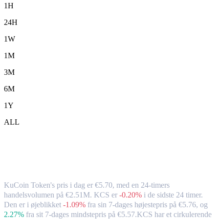
1H
24H
1W
1M
3M
6M
1Y
ALL
KuCoin Token (KCS) til EUR –
valutakurs og markedsdata
KuCoin Token's pris i dag er €5.70, med en 24-timers
handelsvolumen på €2.51M. KCS er
-0.20%
i de sidste 24 timer.
Den er i øjeblikket
-1.09%
fra sin 7-dages højestepris på €5.76,
og
2.27%
fra sit 7-dages mindstepris på €5.57.
KCS har et cirkulerende