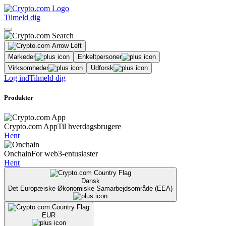
Tilmeld dig
Markeder
Enkeltpersoner
Virksomheder
Udforsk
Log ind
Tilmeld dig
Produkter
Crypto.com App
Til hverdagsbrugere
Hent
Onchain
For web3-entusiaster
Hent
Dansk
Det Europæiske Økonomiske Samarbejdsområde (EEA)
EUR