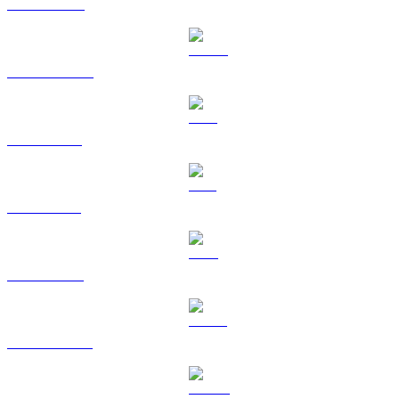
BNB til EUR
USDC til EUR
XRP til EUR
SOL til EUR
TRX til EUR
HYPE til EUR