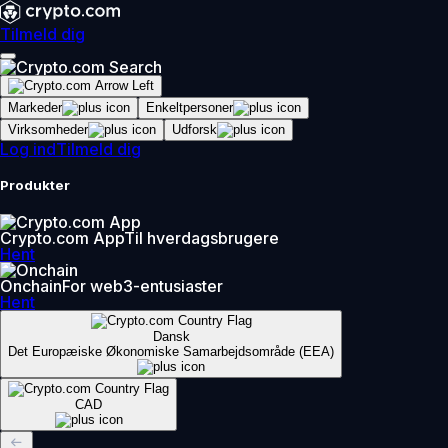
Tilmeld dig
Markeder
Enkeltpersoner
Virksomheder
Udforsk
Log ind
Tilmeld dig
Produkter
Crypto.com App
Til hverdagsbrugere
Hent
Onchain
For web3-entusiaster
Hent
Dansk
Det Europæiske Økonomiske Samarbejdsområde (EEA)
CAD