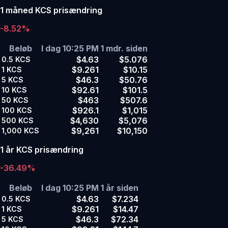
1 måned KCS prisændring
-8.52%
Beløb
I dag 10:25 PM
1 mdr. siden
$4.63
$5.076
0.5
KCS
$9.261
$10.15
1
KCS
$46.3
$50.76
5
KCS
$92.61
$101.5
10
KCS
$463
$507.6
50
KCS
$926.1
$1,015
100
KCS
$4,630
$5,076
500
KCS
$9,261
$10,150
1,000
KCS
1 år KCS prisændring
-36.49%
Beløb
I dag 10:25 PM
1 år siden
$4.63
$7.234
0.5
KCS
$9.261
$14.47
1
KCS
$46.3
$72.34
5
KCS