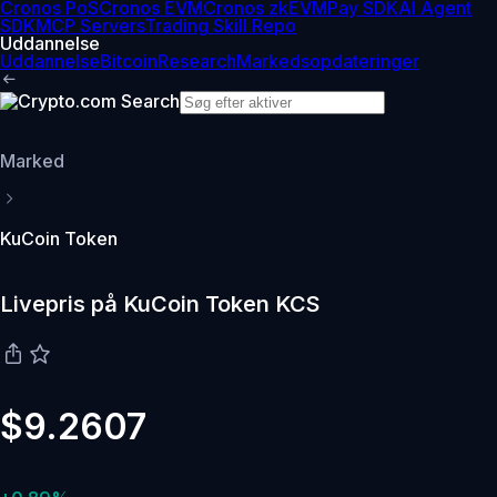
Cronos PoS
Cronos EVM
Cronos zkEVM
Pay SDK
AI Agent
SDK
MCP Servers
Trading Skill Repo
Uddannelse
Uddannelse
Bitcoin
Research
Markedsopdateringer
Marked
KuCoin Token
Livepris på KuCoin Token KCS
$9.2607