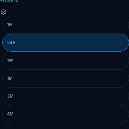
+0.89%
1H
24H
1W
1M
3M
6M