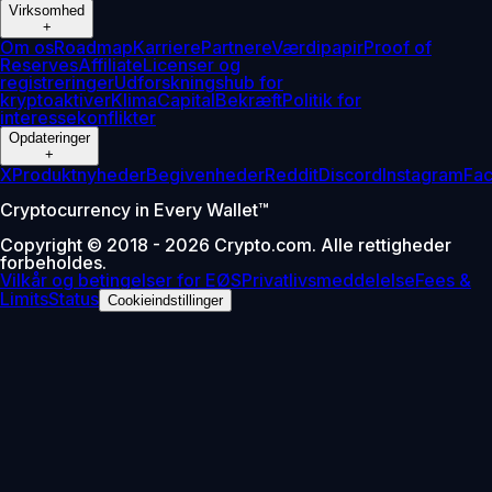
Virksomhed
+
Om os
Roadmap
Karriere
Partnere
Værdipapir
Proof of
Reserves
Affiliate
Licenser og
registreringer
Udforskningshub for
kryptoaktiver
Klima
Capital
Bekræft
Politik for
interessekonflikter
Opdateringer
+
X
Produktnyheder
Begivenheder
Reddit
Discord
Instagram
Fa
Cryptocurrency in Every Wallet™
Copyright © 2018 - 2026 Crypto.com. Alle rettigheder
forbeholdes.
Vilkår og betingelser for EØS
Privatlivsmeddelelse
Fees &
Limits
Status
Cookieindstillinger