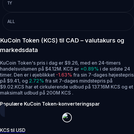
1Y
ALL
KuCoin Token (KCS) til CAD – valutakurs og
markedsdata
KuCoin Token's pris i dag er $9.26, med en 24-timers
handelsvolumen på $4.12M. KCS er
+0.89%
i de sidste 24
timer.
Den er i øjeblikket
-1.63%
fra sin 7-dages højestepris
på $9.41,
og
2.72%
fra sit 7-dages mindstepris på
$9.02.
KCS har et cirkulerende udbud på 137.16M KCS og et
maksimalt udbud på 200M KCS .
Populære KuCoin Token-konverteringspar
KCS til USD