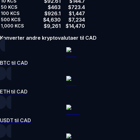
$92.61
$144.7
10
KCS
$463
$723.4
50
KCS
$926.1
$1,447
100
KCS
$4,630
$7,234
500
KCS
$9,261
$14,470
1,000
KCS
Konverter andre kryptovalutaer til CAD
BTC til CAD
ETH til CAD
USDT til CAD