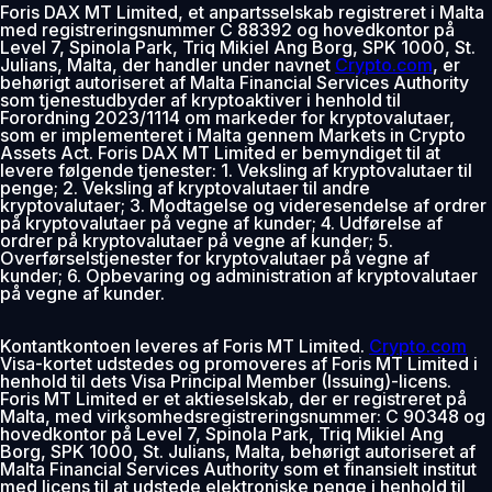
Foris DAX MT Limited, et anpartsselskab registreret i Malta
med registreringsnummer C 88392 og hovedkontor på
Level 7, Spinola Park, Triq Mikiel Ang Borg, SPK 1000, St.
Julians, Malta, der handler under navnet
Crypto.com
, er
behørigt autoriseret af Malta Financial Services Authority
som tjenestudbyder af kryptoaktiver i henhold til
Forordning 2023/1114 om markeder for kryptovalutaer,
som er implementeret i Malta gennem Markets in Crypto
Assets Act. Foris DAX MT Limited er bemyndiget til at
levere følgende tjenester: 1. Veksling af kryptovalutaer til
penge; 2. Veksling af kryptovalutaer til andre
kryptovalutaer; 3. Modtagelse og videresendelse af ordrer
på kryptovalutaer på vegne af kunder; 4. Udførelse af
ordrer på kryptovalutaer på vegne af kunder; 5.
Overførselstjenester for kryptovalutaer på vegne af
kunder; 6. Opbevaring og administration af kryptovalutaer
på vegne af kunder.
Kontantkontoen leveres af Foris MT Limited.
Crypto.com
Visa-kortet udstedes og promoveres af Foris MT Limited i
henhold til dets Visa Principal Member (Issuing)-licens.
Foris MT Limited er et aktieselskab, der er registreret på
Malta, med virksomhedsregistreringsnummer: C 90348 og
hovedkontor på Level 7, Spinola Park, Triq Mikiel Ang
Borg, SPK 1000, St. Julians, Malta, behørigt autoriseret af
Malta Financial Services Authority som et finansielt institut
med licens til at udstede elektroniske penge i henhold til