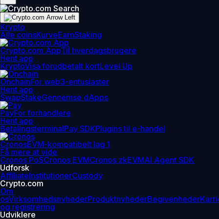
Krypto
Alle coins
Kurve
Earn
Staking
Crypto.com App
Til hverdagsbrugere
Hent app
Krypto
Visa forudbetalt kort
Level Up
Onchain
For web3-entusiaster
Hent app
Swap
Stake
Gennemse dApps
Pay
For forhandlere
Hent app
Betalingsterminal
Pay SDK
Plugins til e-handel
Cronos
EVM-kompatibelt lag 1
Få mere at vide
Cronos PoS
Cronos EVM
Cronos zkEVM
AI Agent SDK
Udforsk
Affiliate
Institutioner
Custody
Crypto.com
Om
os
Virksomhedsnyheder
Produktnyheder
Begivenheder
Karri
og registrering
Udviklere