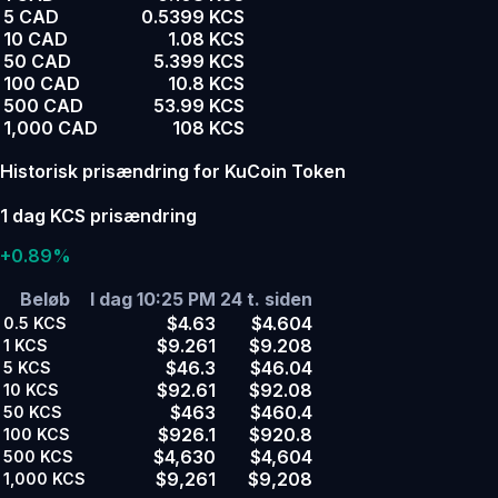
5 CAD
0.5399 KCS
10 CAD
1.08 KCS
50 CAD
5.399 KCS
100 CAD
10.8 KCS
500 CAD
53.99 KCS
1,000 CAD
108 KCS
Historisk prisændring for KuCoin Token
1 dag KCS prisændring
+0.89%
Beløb
I dag 10:25 PM
24 t. siden
$4.63
$4.604
0.5
KCS
$9.261
$9.208
1
KCS
$46.3
$46.04
5
KCS
$92.61
$92.08
10
KCS
$463
$460.4
50
KCS
$926.1
$920.8
100
KCS
$4,630
$4,604
500
KCS
$9,261
$9,208
1,000
KCS