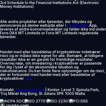
3rd Schedule to the Financial Institutions Act (Electronic
Money Institutions).
Alle andre produkter eller tjenester, der tilbydes og
annonceres på denne webside eller i
Crypto.com
App,
leveres af andre koncernselskaber og falder ikke ind under
Foris DAX MT Limiteds or Foris MT Limiteds regulerede
tjenester.
Handel med eller besiddelse af kryptoaktiver indebærer
risici og er måske ikke egnet for alle. Bemærk, at tidligere
resultater ikke er en garanti for fremtidige resultater.
Overvej nøje, om investering i kryptoaktiver er passende
for dig i lyset af din økonomiske situation og
risikotolerance. Du kan finde flere oplysninger om de risici,
der er forbundet med handel med eller besiddelse af
kryptoaktiver
her
.
Kontakt:
chat.crypto.com
| Kontor: Level 7, Spinola Park,
Triq Mikiel Ang Borg, St Julians SPK 1000 Malta.