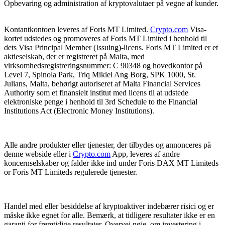
Opbevaring og administration af kryptovalutaer på vegne af kunder.
Kontantkontoen leveres af Foris MT Limited.
Crypto.com
Visa-
kortet udstedes og promoveres af Foris MT Limited i henhold til
dets Visa Principal Member (Issuing)-licens. Foris MT Limited er et
aktieselskab, der er registreret på Malta, med
virksomhedsregistreringsnummer: C 90348 og hovedkontor på
Level 7, Spinola Park, Triq Mikiel Ang Borg, SPK 1000, St.
Julians, Malta, behørigt autoriseret af Malta Financial Services
Authority som et finansielt institut med licens til at udstede
elektroniske penge i henhold til 3rd Schedule to the Financial
Institutions Act (Electronic Money Institutions).
Alle andre produkter eller tjenester, der tilbydes og annonceres på
denne webside eller i
Crypto.com
App, leveres af andre
koncernselskaber og falder ikke ind under Foris DAX MT Limiteds
or Foris MT Limiteds regulerede tjenester.
Handel med eller besiddelse af kryptoaktiver indebærer risici og er
måske ikke egnet for alle. Bemærk, at tidligere resultater ikke er en
garanti for fremtidige resultater. Overvej nøje, om investering i