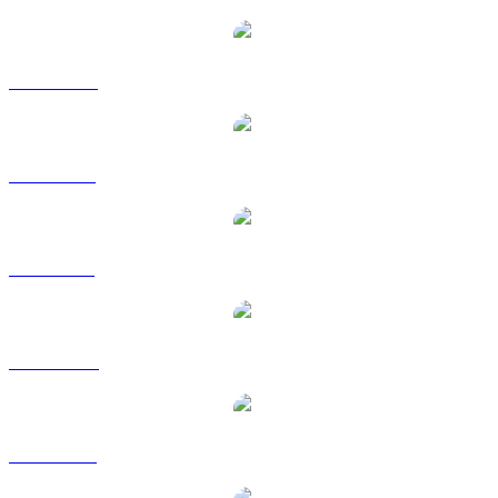
JST til CAD
JST til EUR
JST til GBP
JST til HKD
JST til RUB