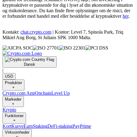
kryptoaktiver er passende for dig i lyset af din økonomiske situation
og risikotolerance. Du kan finde flere oplysninger om de risici, der
er forbundet med handel med eller besiddelse af kryptoaktiver
her
.
Kontakt:
chat.crypto.com
| Kontor: Level 7, Spinola Park, Triq
Mikiel Ang Borg, St Julians SPK 1000 Malta.
Dansk
|
USD
Produkter
+
Crypto.com App
Onchain
Level Up
Markeder
+
Krypto
Funktioner
+
Kort
Kurve
Earn
Staking
DeFi-staking
Pay
Prime
Virksomheder
+