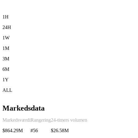
1H
24H
1W
1M
3M
6M
1Y
ALL
Markedsdata
Markedsværdi
Rangering
24-timers volumen
$864.29M
#56
$26.58M