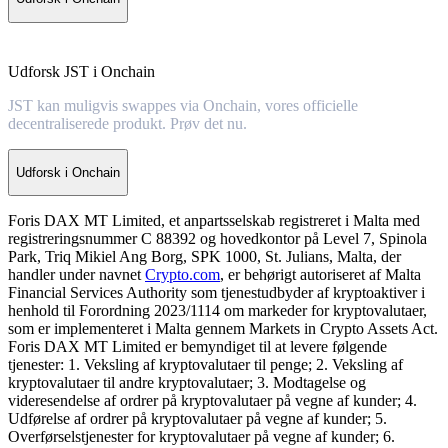
Udforsk JST i Onchain
JST kan muligvis swappes via Onchain, vores officielle
decentraliserede produkt. Prøv det nu.
Udforsk i Onchain
Foris DAX MT Limited, et anpartsselskab registreret i Malta med
registreringsnummer C 88392 og hovedkontor på Level 7, Spinola
Park, Triq Mikiel Ang Borg, SPK 1000, St. Julians, Malta, der
handler under navnet
Crypto.com
, er behørigt autoriseret af Malta
Financial Services Authority som tjenestudbyder af kryptoaktiver i
henhold til Forordning 2023/1114 om markeder for kryptovalutaer,
som er implementeret i Malta gennem Markets in Crypto Assets Act.
Foris DAX MT Limited er bemyndiget til at levere følgende
tjenester: 1. Veksling af kryptovalutaer til penge; 2. Veksling af
kryptovalutaer til andre kryptovalutaer; 3. Modtagelse og
videresendelse af ordrer på kryptovalutaer på vegne af kunder; 4.
Udførelse af ordrer på kryptovalutaer på vegne af kunder; 5.
Overførselstjenester for kryptovalutaer på vegne af kunder; 6.