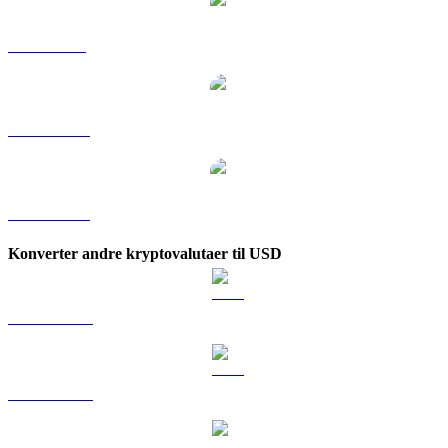
JST til SGD
JST til TWD
JST til KRW
Konverter andre kryptovalutaer til USD
BTC til USD
ETH til USD