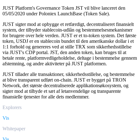
JUST Platform's Governance Token JST vil blive lanceret den
05/05/2020 under Poloniex LaunchBase (Token Sale).
JUST sigter mod at opbygge et retfærdigt, decentraliseret finansielt
system, der tilbyder stablecoin-udlån og bestemmelsesmekanismer
for brugere over hele verden. JUST er et to-token system. Det første
token, USDJ er en stablecoin bundet til den amerikanske dollar i et
1:1 forhold og genereres ved at stille TRX som sikkerhedsstillelse
via JUST's CDP portal. JST, den anden token, kan bruges til at
betale rente, platformvedligeholdelse, deltage i bestemmelse gennem
afstemning, og andre aktiviteter på JUST platformen.
JUST tillader alle transaktioner, sikkerhedsstillelse, og bestemmelse
at blive transparent udført on-chain. JUST er bygget på TRON
Network, det største decentraliserede applikationsøkosystem, og
sigter mod at tilbyde et sæt af letanvendelige og transparente
finansielle tjenester for alle dets medlemmer.
Explorers
Vis
Whitepaper
Vis