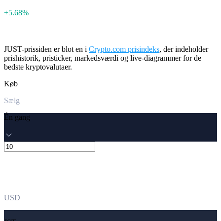
+5.68%
JUST-prissiden er blot en i
Crypto.com prisindeks
, der indeholder
prishistorik, pristicker, markedsværdi og live-diagrammer for de
bedste kryptovalutaer.
Køb
Sælg
Én gang
USD