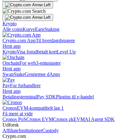
Krypto
Alle coins
Kurve
Earn
Staking
Crypto.com App
Til hverdagsbrugere
Hent app
Krypto
Visa forudbetalt kort
Level Up
Onchain
For web3-entusiaster
Hent app
Swap
Stake
Gennemse dApps
Pay
For forhandlere
Hent app
Betalingsterminal
Pay SDK
Plugins til e-handel
Cronos
EVM-kompatibelt lag 1
Få mere at vide
Cronos PoS
Cronos EVM
Cronos zkEVM
AI Agent SDK
Udforsk
Affiliate
Institutioner
Custody
Crypto.com