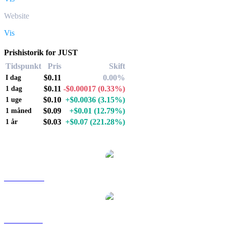
Website
Vis
Prishistorik for JUST
Tidspunkt
Pris
Skift
$0.11
0.00%
I dag
$0.11
-$0.00017
(0.33%)
1 dag
$0.10
+$0.0036
(3.15%)
1 uge
$0.09
+$0.01
(12.79%)
1 måned
$0.03
+$0.07
(221.28%)
1 år
Populære JUST-konverteringspar
JST til AUD
JST til BRL