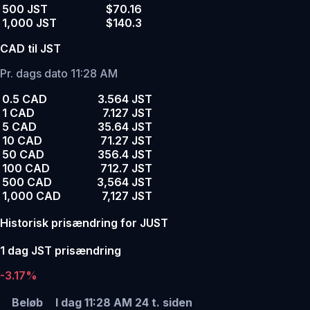
500 JST
$70.16
1,000 JST
$140.3
CAD til JST
Pr. dags dato 11:28 AM
0.5 CAD
3.564 JST
1 CAD
7.127 JST
5 CAD
35.64 JST
10 CAD
71.27 JST
50 CAD
356.4 JST
100 CAD
712.7 JST
500 CAD
3,564 JST
1,000 CAD
7,127 JST
Historisk prisændring for JUST
1 dag JST prisændring
-3.17%
Beløb
I dag 11:28 AM
24 t. siden