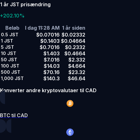
1 år JST prisændring
+202.10%
Beløb
I dag 11:28 AM
1 år siden
$0.07016
$0.02332
0.5
JST
$0.1403
$0.04664
1
JST
$0.7016
$0.2332
5
JST
$1.403
$0.4664
10
JST
$7.016
$2.332
50
JST
$14.03
$4.664
100
JST
$70.16
$23.32
500
JST
$140.3
$46.64
1,000
JST
Konverter andre kryptovalutaer til CAD
BTC til CAD