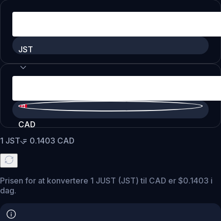
JST
CAD
1
JST
=
0.1403
CAD
Prisen for at konvertere 1 JUST (JST) til CAD er $0.1403 i
dag.