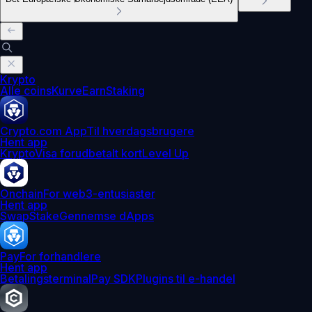
Krypto
Alle coins
Kurve
Earn
Staking
Crypto.com App
Til hverdagsbrugere
Hent app
Krypto
Visa forudbetalt kort
Level Up
Onchain
For web3-entusiaster
Hent app
Swap
Stake
Gennemse dApps
Pay
For forhandlere
Hent app
Betalingsterminal
Pay SDK
Plugins til e-handel