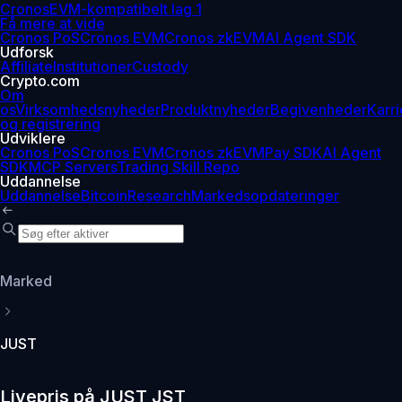
Cronos
EVM-kompatibelt lag 1
Få mere at vide
Cronos PoS
Cronos EVM
Cronos zkEVM
AI Agent SDK
Udforsk
Affiliate
Institutioner
Custody
Crypto.com
Om
os
Virksomhedsnyheder
Produktnyheder
Begivenheder
Karri
og registrering
Udviklere
Cronos PoS
Cronos EVM
Cronos zkEVM
Pay SDK
AI Agent
SDK
MCP Servers
Trading Skill Repo
Uddannelse
Uddannelse
Bitcoin
Research
Markedsopdateringer
Marked
JUST
Livepris på JUST JST