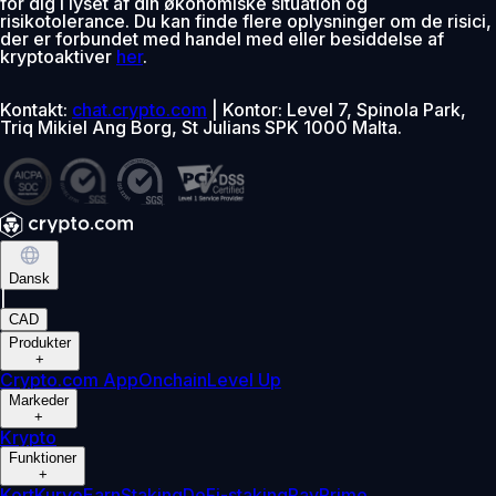
for dig i lyset af din økonomiske situation og
risikotolerance. Du kan finde flere oplysninger om de risici,
der er forbundet med handel med eller besiddelse af
kryptoaktiver
her
.
Kontakt:
chat.crypto.com
| Kontor: Level 7, Spinola Park,
Triq Mikiel Ang Borg, St Julians SPK 1000 Malta.
Dansk
|
CAD
Produkter
+
Crypto.com App
Onchain
Level Up
Markeder
+
Krypto
Funktioner
+
Kort
Kurve
Earn
Staking
DeFi-staking
Pay
Prime