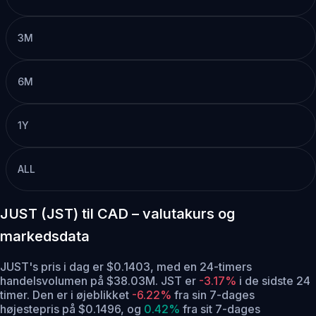
3M
6M
1Y
ALL
JUST (JST) til CAD – valutakurs og
markedsdata
JUST's pris i dag er $0.1403, med en 24-timers
handelsvolumen på $38.03M. JST er
-3.17%
i de sidste 24
timer.
Den er i øjeblikket
-6.22%
fra sin 7-dages
højestepris på $0.1496,
og
0.42%
fra sit 7-dages