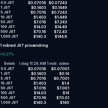
$0.07016
$0.07243
0.5
JST
$0.1403
$0.1449
1
JST
$0.7016
$0.7243
5
JST
$1.403
$1.449
10
JST
$7.016
$7.243
50
JST
$14.03
$14.49
100
JST
$70.16
$72.43
500
JST
$140.3
$144.9
1,000
JST
1 måned JST prisændring
+0.21%
Beløb
I dag 11:28 AM
1 mdr. siden
$0.07016
$0.07001
0.5
JST
$0.1403
$0.14
1
JST
$0.7016
$0.7001
5
JST
$1.403
$1.4
10
JST
$7.016
$7.001
50
JST
$14.03
$14
100
JST
$70.16
$70.01
500
JST
$140.3
$140
1,000
JST