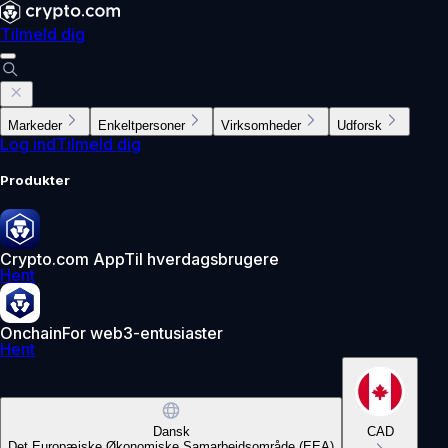
Tilmeld dig
Markeder
Enkeltpersoner
Virksomheder
Udforsk
Log ind
Tilmeld dig
Produkter
Crypto.com App
Til hverdagsbrugere
Hent
Onchain
For web3-entusiaster
Hent
Dansk
CAD
Det Europæiske Økonomiske Samarbejdsområde (EEA)