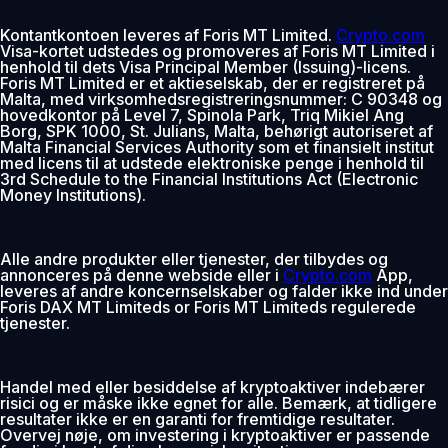
Kontantkontoen leveres af Foris MT Limited.
Crypto.com
Visa-kortet udstedes og promoveres af Foris MT Limited i
henhold til dets Visa Principal Member (Issuing)-licens.
Foris MT Limited er et aktieselskab, der er registreret på
Malta, med virksomhedsregistreringsnummer: C 90348 og
hovedkontor på Level 7, Spinola Park, Triq Mikiel Ang
Borg, SPK 1000, St. Julians, Malta, behørigt autoriseret af
Malta Financial Services Authority som et finansielt institut
med licens til at udstede elektroniske penge i henhold til
3rd Schedule to the Financial Institutions Act (Electronic
Money Institutions).
Alle andre produkter eller tjenester, der tilbydes og
annonceres på denne webside eller i
Crypto.com
App,
leveres af andre koncernselskaber og falder ikke ind under
Foris DAX MT Limiteds or Foris MT Limiteds regulerede
tjenester.
Handel med eller besiddelse af kryptoaktiver indebærer
risici og er måske ikke egnet for alle. Bemærk, at tidligere
resultater ikke er en garanti for fremtidige resultater.
Overvej nøje, om investering i kryptoaktiver er passende