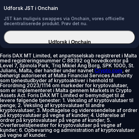
Udforsk JST i Onchain
JST kan muligvis swappes via Onchain, vores officielle
decentraliserede produkt. Prøv det nu.
Udforsk i Onchain
Foris DAX MT Limited, et anpartsselskab registreret i Malta
med registreringsnummer C 88392 og hovedkontor på
Level 7, Spinola Park, Triq Mikiel Ang Borg, SPK 1000, St.
Julians, Malta, der handler under navnet
Crypto.com
, er
behørigt autoriseret af Malta Financial Services Authority
som tjenestudbyder af kryptoaktiver i henhold til
Forordning 2023/1114 om markeder for kryptovalutaer,
som er implementeret i Malta gennem Markets in Crypto
Assets Act. Foris DAX MT Limited er bemyndiget til at
levere følgende tjenester: 1. Veksling af kryptovalutaer til
penge; 2. Veksling af kryptovalutaer til andre
kryptovalutaer; 3. Modtagelse og videresendelse af ordrer
på kryptovalutaer på vegne af kunder; 4. Udførelse af
ordrer på kryptovalutaer på vegne af kunder; 5.
Overførselstjenester for kryptovalutaer på vegne af
kunder; 6. Opbevaring og administration af kryptovalutaer
på vegne af kunder.