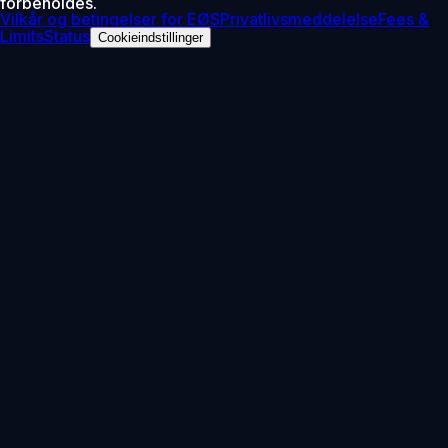
forbeholdes.
Vilkår og betingelser for EØS
Privatlivsmeddelelse
Fees &
Limits
Status
Cookieindstillinger