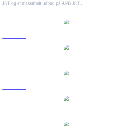
JST og et maksimalt udbud på 9.9B JST .
Populære JUST-konverteringspar
JST til USD
JST til AUD
JST til BRL
JST til CAD