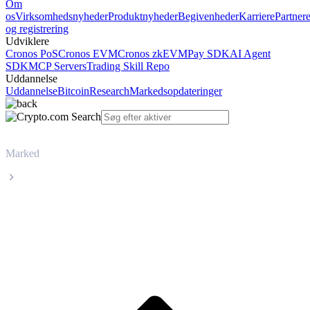
Om
os
Virksomhedsnyheder
Produktnyheder
Begivenheder
Karriere
Partner
og registrering
Udviklere
Cronos PoS
Cronos EVM
Cronos zkEVM
Pay SDK
AI Agent
SDK
MCP Servers
Trading Skill Repo
Uddannelse
Uddannelse
Bitcoin
Research
Markedsopdateringer
Marked
JUST
Livepris på JUST JST