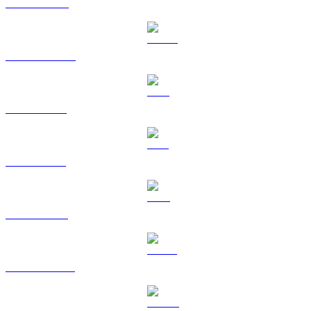
BNB til TWD
USDC til TWD
XRP til TWD
SOL til TWD
TRX til TWD
HYPE til TWD