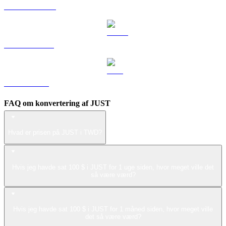
DOGE til TWD
USDS til TWD
LEO til TWD
FAQ om konvertering af JUST
Hvad er prisen på JUST i TWD?
Hvis jeg havde sat 100 $ i JUST for 1 uge siden, hvor meget ville det
så være værd?
Hvis jeg havde sat 100 $ i JUST for 1 måned siden, hvor meget ville
det så være værd?