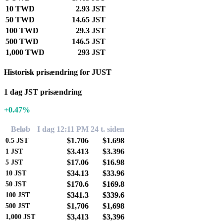
10 TWD
2.93 JST
50 TWD
14.65 JST
100 TWD
29.3 JST
500 TWD
146.5 JST
1,000 TWD
293 JST
Historisk prisændring for JUST
1 dag JST prisændring
+0.47%
Beløb
I dag 12:11 PM
24 t. siden
$1.706
$1.698
0.5
JST
$3.413
$3.396
1
JST
$17.06
$16.98
5
JST
$34.13
$33.96
10
JST
$170.6
$169.8
50
JST
$341.3
$339.6
100
JST
$1,706
$1,698
500
JST
$3,413
$3,396
1,000
JST