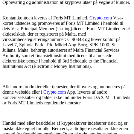
Opbevaring og administration af kryptovalutaer på vegne af kunder.
Kontantkontoen leveres af Foris MT Limited.
Crypto.com
Visa-
kortet udstedes og promoveres af Foris MT Limited i henhold til
dets Visa Principal Member (Issuing)-licens. Foris MT Limited er et
aktieselskab, der er registreret på Malta, med
virksomhedsregistreringsnummer: C 90348 og hovedkontor på
Level 7, Spinola Park, Triq Mikiel Ang Borg, SPK 1000, St.
Julians, Malta, behørigt autoriseret af Malta Financial Services
Authority som et finansielt institut med licens til at udstede
elektroniske penge i henhold til 3rd Schedule to the Financial
Institutions Act (Electronic Money Institutions).
Alle andre produkter eller tjenester, der tilbydes og annonceres på
denne webside eller i
Crypto.com
App, leveres af andre
koncernselskaber og falder ikke ind under Foris DAX MT Limiteds
or Foris MT Limiteds regulerede tjenester.
Handel med eller besiddelse af kryptoaktiver indebærer risici og er
måske ikke egnet for alle. Bemærk, at tidligere resultater ikke er en
garanti for fremtidige resultater. Overvej nøje, om investering i