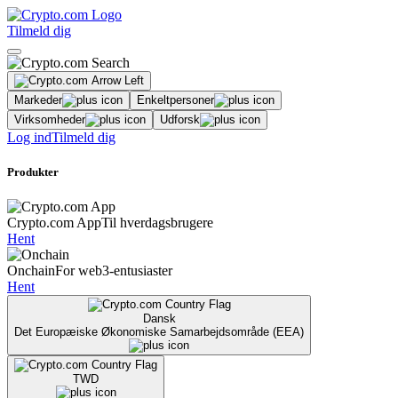
Tilmeld dig
Markeder
Enkeltpersoner
Virksomheder
Udforsk
Log ind
Tilmeld dig
Produkter
Crypto.com App
Til hverdagsbrugere
Hent
Onchain
For web3-entusiaster
Hent
Dansk
Det Europæiske Økonomiske Samarbejdsområde (EEA)
TWD