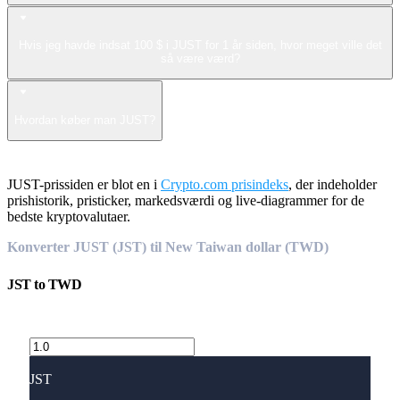
Hvis jeg havde indsat 100 $ i JUST for 1 år siden, hvor meget ville det
så være værd?
Hvordan køber man JUST?
JUST-prissiden er blot en i
Crypto.com prisindeks
, der indeholder
prishistorik, pristicker, markedsværdi og live-diagrammer for de
bedste kryptovalutaer.
Konverter JUST (JST) til New Taiwan dollar (TWD)
JST
to
TWD
JST