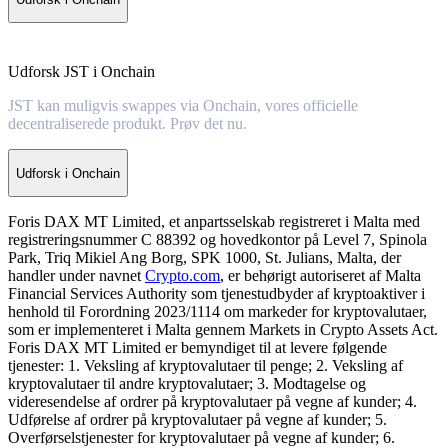
Udforsk JST i Onchain
JST kan muligvis swappes via Onchain, vores officielle
decentraliserede produkt. Prøv det nu.
Udforsk i Onchain
Foris DAX MT Limited, et anpartsselskab registreret i Malta med
registreringsnummer C 88392 og hovedkontor på Level 7, Spinola
Park, Triq Mikiel Ang Borg, SPK 1000, St. Julians, Malta, der
handler under navnet
Crypto.com
, er behørigt autoriseret af Malta
Financial Services Authority som tjenestudbyder af kryptoaktiver i
henhold til Forordning 2023/1114 om markeder for kryptovalutaer,
som er implementeret i Malta gennem Markets in Crypto Assets Act.
Foris DAX MT Limited er bemyndiget til at levere følgende
tjenester: 1. Veksling af kryptovalutaer til penge; 2. Veksling af
kryptovalutaer til andre kryptovalutaer; 3. Modtagelse og
videresendelse af ordrer på kryptovalutaer på vegne af kunder; 4.
Udførelse af ordrer på kryptovalutaer på vegne af kunder; 5.
Overførselstjenester for kryptovalutaer på vegne af kunder; 6.