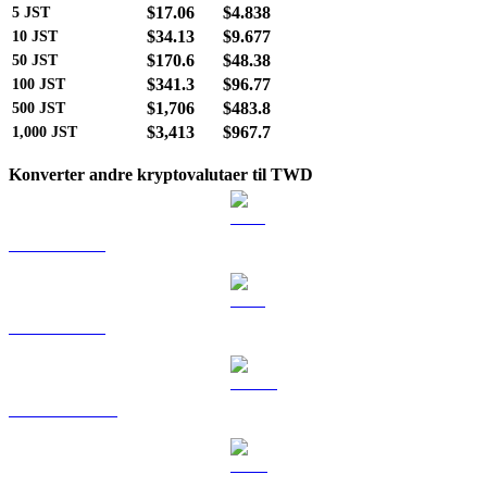
$17.06
$4.838
5
JST
$34.13
$9.677
10
JST
$170.6
$48.38
50
JST
$341.3
$96.77
100
JST
$1,706
$483.8
500
JST
$3,413
$967.7
1,000
JST
Konverter andre kryptovalutaer til TWD
BTC til TWD
ETH til TWD
USDT til TWD