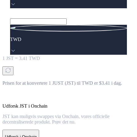
TWD
1
JST
=
3.41
TWD
Prisen for at konvertere 1 JUST (JST) til TWD er $3.41 i dag.
Udforsk JST i Onchain
JST kan muligvis swappes via Onchain, vores officielle
decentraliserede produkt. Prøv det nu.
Udforsk i Onchain