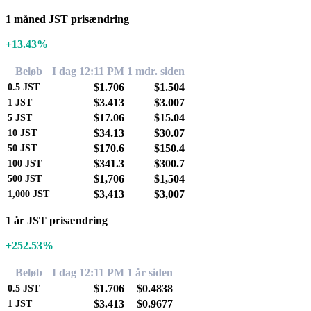
1 måned JST prisændring
+13.43%
Beløb
I dag 12:11 PM
1 mdr. siden
$1.706
$1.504
0.5
JST
$3.413
$3.007
1
JST
$17.06
$15.04
5
JST
$34.13
$30.07
10
JST
$170.6
$150.4
50
JST
$341.3
$300.7
100
JST
$1,706
$1,504
500
JST
$3,413
$3,007
1,000
JST
1 år JST prisændring
+252.53%
Beløb
I dag 12:11 PM
1 år siden
$1.706
$0.4838
0.5
JST
$3.413
$0.9677
1
JST