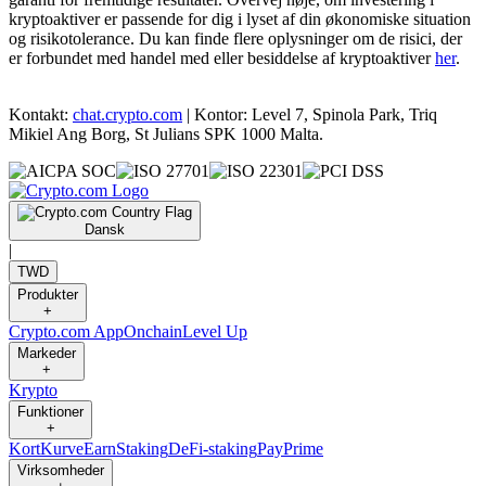
kryptoaktiver er passende for dig i lyset af din økonomiske situation
og risikotolerance. Du kan finde flere oplysninger om de risici, der
er forbundet med handel med eller besiddelse af kryptoaktiver
her
.
Kontakt:
chat.crypto.com
| Kontor: Level 7, Spinola Park, Triq
Mikiel Ang Borg, St Julians SPK 1000 Malta.
Dansk
|
TWD
Produkter
+
Crypto.com App
Onchain
Level Up
Markeder
+
Krypto
Funktioner
+
Kort
Kurve
Earn
Staking
DeFi-staking
Pay
Prime
Virksomheder