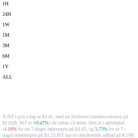
1H
24H
1W
1M
3M
6M
1Y
ALL
JUST (JST) til TWD – valutakurs og
markedsdata
JUST's pris i dag er $3.41, med en 24-timers handelsvolumen på
$1.02B. JST er
+0.47%
i de sidste 24 timer.
Den er i øjeblikket
-1.10%
fra sin 7-dages højestepris på $3.45,
og
5.73%
fra sit 7-
dages mindstepris på $3.23.
JST har et cirkulerende udbud på 8.19B