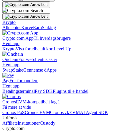
Krypto
Alle coins
Kurve
Earn
Staking
Crypto.com App
Til hverdagsbrugere
Hent app
Krypto
Visa forudbetalt kort
Level Up
Onchain
For web3-entusiaster
Hent app
Swap
Stake
Gennemse dApps
Pay
For forhandlere
Hent app
Betalingsterminal
Pay SDK
Plugins til e-handel
Cronos
EVM-kompatibelt lag 1
Få mere at vide
Cronos PoS
Cronos EVM
Cronos zkEVM
AI Agent SDK
Udforsk
Affiliate
Institutioner
Custody
Crypto.com