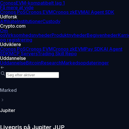
Cronos
EVM-kompatibelt lag 1
Få mere at vide
Cronos PoS
Cronos EVM
Cronos zkEVM
AI Agent SDK
Udforsk
Affiliate
Institutioner
Custody
Crypto.com
Om
os
Virksomhedsnyheder
Produktnyheder
Begivenheder
Karri
og registrering
Udviklere
Cronos PoS
Cronos EVM
Cronos zkEVM
Pay SDK
AI Agent
SDK
MCP Servers
Trading Skill Repo
Uddannelse
Uddannelse
Bitcoin
Research
Markedsopdateringer
Marked
Jupiter
Livepris på Jupiter JUP