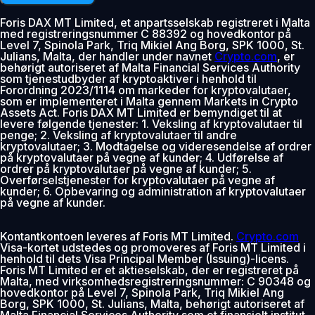
Foris DAX MT Limited, et anpartsselskab registreret i Malta
med registreringsnummer C 88392 og hovedkontor på
Level 7, Spinola Park, Triq Mikiel Ang Borg, SPK 1000, St.
Julians, Malta, der handler under navnet
Crypto.com
, er
behørigt autoriseret af Malta Financial Services Authority
som tjenestudbyder af kryptoaktiver i henhold til
Forordning 2023/1114 om markeder for kryptovalutaer,
som er implementeret i Malta gennem Markets in Crypto
Assets Act. Foris DAX MT Limited er bemyndiget til at
levere følgende tjenester: 1. Veksling af kryptovalutaer til
penge; 2. Veksling af kryptovalutaer til andre
kryptovalutaer; 3. Modtagelse og videresendelse af ordrer
på kryptovalutaer på vegne af kunder; 4. Udførelse af
ordrer på kryptovalutaer på vegne af kunder; 5.
Overførselstjenester for kryptovalutaer på vegne af
kunder; 6. Opbevaring og administration af kryptovalutaer
på vegne af kunder.
Kontantkontoen leveres af Foris MT Limited.
Crypto.com
Visa-kortet udstedes og promoveres af Foris MT Limited i
henhold til dets Visa Principal Member (Issuing)-licens.
Foris MT Limited er et aktieselskab, der er registreret på
Malta, med virksomhedsregistreringsnummer: C 90348 og
hovedkontor på Level 7, Spinola Park, Triq Mikiel Ang
Borg, SPK 1000, St. Julians, Malta, behørigt autoriseret af
Malta Financial Services Authority som et finansielt institut