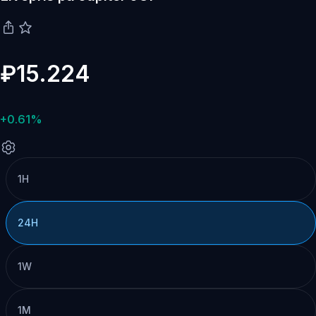
₽15.224
+0.61%
1H
24H
1W
1M