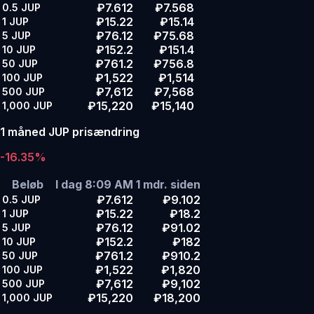
₽7.612
₽7.568
0.5
JUP
₽15.22
₽15.14
1
JUP
₽76.12
₽75.68
5
JUP
₽152.2
₽151.4
10
JUP
₽761.2
₽756.8
50
JUP
₽1,522
₽1,514
100
JUP
₽7,612
₽7,568
500
JUP
₽15,220
₽15,140
1,000
JUP
1 måned JUP prisændring
-16.35%
Beløb
I dag 8:09 AM
1 mdr. siden
₽7.612
₽9.102
0.5
JUP
₽15.22
₽18.2
1
JUP
₽76.12
₽91.02
5
JUP
₽152.2
₽182
10
JUP
₽761.2
₽910.2
50
JUP
₽1,522
₽1,820
100
JUP
₽7,612
₽9,102
500
JUP
₽15,220
₽18,200
1,000
JUP