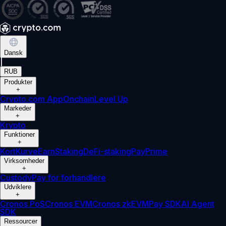
Dansk
|
RUB
Produkter
+
Crypto.com App
Onchain
Level Up
Markeder
+
Krypto
Funktioner
+
Kort
Kurve
Earn
Staking
DeFi-staking
Pay
Prime
Virksomheder
+
Custody
Pay for forhandlere
Udviklere
+
Cronos PoS
Cronos EVM
Cronos zkEVM
Pay SDK
AI Agent
SDK
Ressourcer