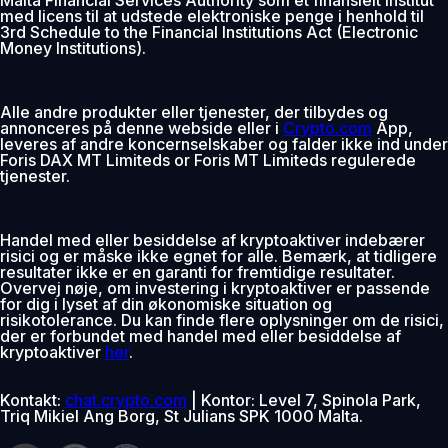
med licens til at udstede elektroniske penge i henhold til
3rd Schedule to the Financial Institutions Act (Electronic
Money Institutions).
Alle andre produkter eller tjenester, der tilbydes og
annonceres på denne webside eller i
Crypto.com
App,
leveres af andre koncernselskaber og falder ikke ind under
Foris DAX MT Limiteds or Foris MT Limiteds regulerede
tjenester.
Handel med eller besiddelse af kryptoaktiver indebærer
risici og er måske ikke egnet for alle. Bemærk, at tidligere
resultater ikke er en garanti for fremtidige resultater.
Overvej nøje, om investering i kryptoaktiver er passende
for dig i lyset af din økonomiske situation og
risikotolerance. Du kan finde flere oplysninger om de risici,
der er forbundet med handel med eller besiddelse af
kryptoaktiver
her
.
Kontakt:
chat.crypto.com
| Kontor: Level 7, Spinola Park,
Triq Mikiel Ang Borg, St Julians SPK 1000 Malta.