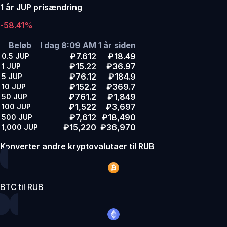
1 år JUP prisændring
-58.41%
Beløb
I dag 8:09 AM
1 år siden
₽7.612
₽18.49
0.5
JUP
₽15.22
₽36.97
1
JUP
₽76.12
₽184.9
5
JUP
₽152.2
₽369.7
10
JUP
₽761.2
₽1,849
50
JUP
₽1,522
₽3,697
100
JUP
₽7,612
₽18,490
500
JUP
₽15,220
₽36,970
1,000
JUP
Konverter andre kryptovalutaer til RUB
BTC til RUB