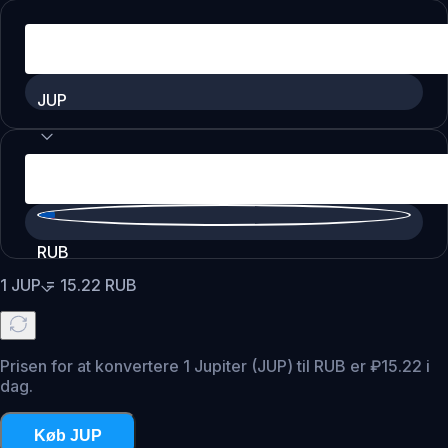
JUP
RUB
1
JUP
=
15.22
RUB
Prisen for at konvertere 1 Jupiter (JUP) til RUB er ₽15.22 i
dag.
Køb JUP