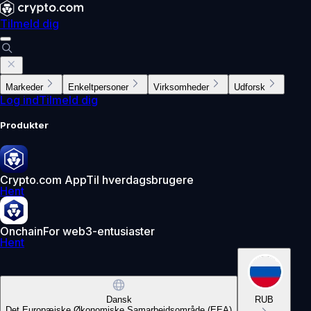
Tilmeld dig
Markeder
Enkeltpersoner
Virksomheder
Udforsk
Log ind
Tilmeld dig
Produkter
Crypto.com App
Til hverdagsbrugere
Hent
Onchain
For web3-entusiaster
Hent
Dansk
RUB
Det Europæiske Økonomiske Samarbejdsområde (EEA)