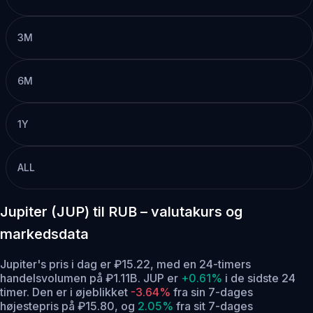
3M
6M
1Y
ALL
Jupiter (JUP) til RUB – valutakurs og
markedsdata
Jupiter's pris i dag er ₽15.22, med en 24-timers
handelsvolumen på ₽1.11B. JUP er
+0.61%
i de sidste 24
timer.
Den er i øjeblikket
-3.64%
fra sin 7-dages
højestepris på ₽15.80,
og
2.05%
fra sit 7-dages