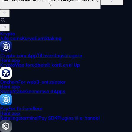
Krypto
Alle coins
Kurve
Earn
Staking
Crypto.com App
Til hverdagsbrugere
Hent app
Krypto
Visa forudbetalt kort
Level Up
Onchain
For web3-entusiaster
Hent app
Swap
Stake
Gennemse dApps
Pay
For forhandlere
Hent app
Betalingsterminal
Pay SDK
Plugins til e-handel