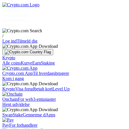
Markeder
Enkeltpersoner
Virksomheder
Udforsk
/
Log ind
Tilmeld dig
Krypto
Alle coins
Kurve
Earn
Staking
Crypto.com App
Til hverdagsbrugere
Kom i gang
Krypto
Visa forudbetalt kort
Level Up
Onchain
For web3-entusiaster
Hent udvidelse
Swap
Stake
Gennemse dApps
Pay
For forhandlere