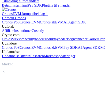
Tilmelding til forhandlere
Betalingsterminal
Pay SDK
Plugins til e-handel
Cronos
EVM-kompatibelt lag 1
Udforsk Cronos
Cronos PoS
Cronos EVM
Cronos zkEVM
AI Agent SDK
Udforsk
Affiliate
Institutioner
Custody
Crypto.com
Om os
Virksomhedsnyheder
Produktnyheder
Begivenheder
Karriere
Par
Udviklere
Cronos PoS
Cronos EVM
Cronos zkEVM
Pay SDK
AI Agent SDK
MC
Uddannelse
Uddannelse
Bitcoin
Research
Markedsopdateringer
Marked
Jupiter
Livepris på Jupiter JUP