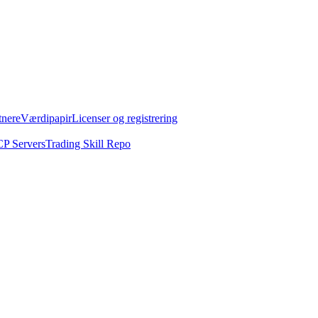
tnere
Værdipapir
Licenser og registrering
P Servers
Trading Skill Repo