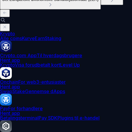
Krypto
Alle coins
Kurve
Earn
Staking
Crypto.com App
Til hverdagsbrugere
Hent app
Krypto
Visa forudbetalt kort
Level Up
Onchain
For web3-entusiaster
Hent app
Swap
Stake
Gennemse dApps
Pay
For forhandlere
Hent app
Betalingsterminal
Pay SDK
Plugins til e-handel