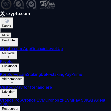
Dansk
|
KRW
Produkter
+
Crypto.com App
Onchain
Level Up
Markeder
+
Krypto
Funktioner
+
Kort
Kurve
Earn
Staking
DeFi-staking
Pay
Prime
Virksomheder
+
Custody
Pay for forhandlere
Udviklere
+
Cronos PoS
Cronos EVM
Cronos zkEVM
Pay SDK
AI Agent
SDK
Ressourcer