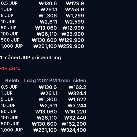
₩130.6
₩129.9
0.5
JUP
₩261.1
₩259.9
1
JUP
₩1,306
₩1,299
5
JUP
₩2,611
₩2,599
10
JUP
₩13,060
₩12,990
50
JUP
₩26,110
₩25,990
100
JUP
₩130,600
₩129,900
500
JUP
₩261,100
₩259,900
1,000
JUP
1 måned JUP prisændring
-19.46%
Beløb
I dag 2:02 PM
1 mdr. siden
₩130.6
₩162.2
0.5
JUP
₩261.1
₩324.4
1
JUP
₩1,306
₩1,622
5
JUP
₩2,611
₩3,244
10
JUP
₩13,060
₩16,220
50
JUP
₩26,110
₩32,440
100
JUP
₩130,600
₩162,200
500
JUP
₩261,100
₩324,400
1,000
JUP