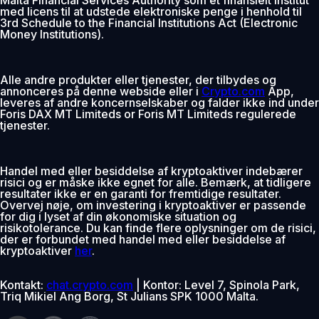
med licens til at udstede elektroniske penge i henhold til
3rd Schedule to the Financial Institutions Act (Electronic
Money Institutions).
Alle andre produkter eller tjenester, der tilbydes og
annonceres på denne webside eller i
Crypto.com
App,
leveres af andre koncernselskaber og falder ikke ind under
Foris DAX MT Limiteds or Foris MT Limiteds regulerede
tjenester.
Handel med eller besiddelse af kryptoaktiver indebærer
risici og er måske ikke egnet for alle. Bemærk, at tidligere
resultater ikke er en garanti for fremtidige resultater.
Overvej nøje, om investering i kryptoaktiver er passende
for dig i lyset af din økonomiske situation og
risikotolerance. Du kan finde flere oplysninger om de risici,
der er forbundet med handel med eller besiddelse af
kryptoaktiver
her
.
Kontakt:
chat.crypto.com
| Kontor: Level 7, Spinola Park,
Triq Mikiel Ang Borg, St Julians SPK 1000 Malta.