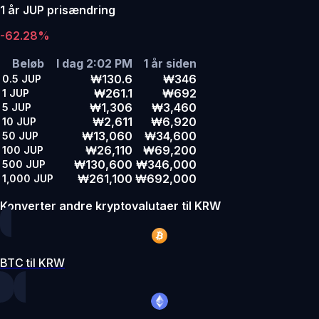
1 år JUP prisændring
-62.28%
Beløb
I dag 2:02 PM
1 år siden
₩130.6
₩346
0.5
JUP
₩261.1
₩692
1
JUP
₩1,306
₩3,460
5
JUP
₩2,611
₩6,920
10
JUP
₩13,060
₩34,600
50
JUP
₩26,110
₩69,200
100
JUP
₩130,600
₩346,000
500
JUP
₩261,100
₩692,000
1,000
JUP
Konverter andre kryptovalutaer til KRW
BTC til KRW