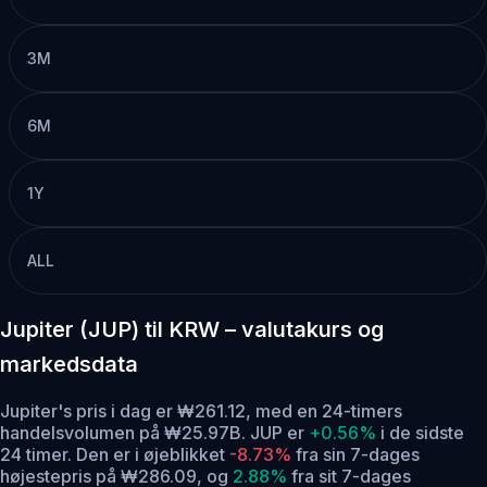
3M
6M
1Y
ALL
Jupiter (JUP) til KRW – valutakurs og
markedsdata
Jupiter's pris i dag er ₩261.12, med en 24-timers
handelsvolumen på ₩25.97B. JUP er
+0.56%
i de sidste
24 timer.
Den er i øjeblikket
-8.73%
fra sin 7-dages
højestepris på ₩286.09,
og
2.88%
fra sit 7-dages