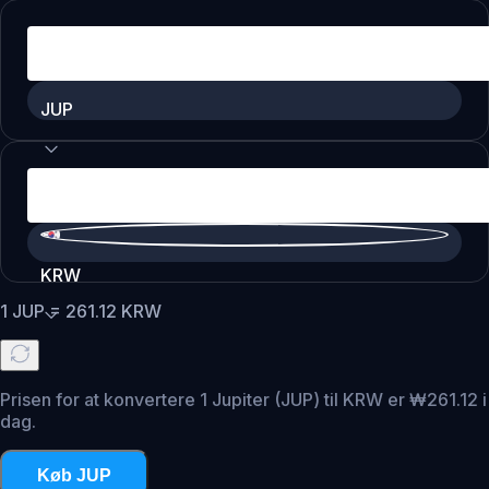
JUP
KRW
1
JUP
=
261.12
KRW
Prisen for at konvertere 1 Jupiter (JUP) til KRW er ₩261.12 i
dag.
Køb JUP