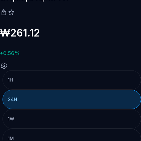
₩261.12
+0.56%
1H
24H
1W
1M