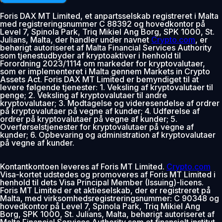
Foris DAX MT Limited, et anpartsselskab registreret i Malta
med registreringsnummer C 88392 og hovedkontor på
Level 7, Spinola Park, Triq Mikiel Ang Borg, SPK 1000, St.
Julians, Malta, der handler under navnet
Crypto.com
, er
behørigt autoriseret af Malta Financial Services Authority
som tjenestudbyder af kryptoaktiver i henhold til
Forordning 2023/1114 om markeder for kryptovalutaer,
som er implementeret i Malta gennem Markets in Crypto
Assets Act. Foris DAX MT Limited er bemyndiget til at
levere følgende tjenester: 1. Veksling af kryptovalutaer til
penge; 2. Veksling af kryptovalutaer til andre
kryptovalutaer; 3. Modtagelse og videresendelse af ordrer
på kryptovalutaer på vegne af kunder; 4. Udførelse af
ordrer på kryptovalutaer på vegne af kunder; 5.
Overførselstjenester for kryptovalutaer på vegne af
kunder; 6. Opbevaring og administration af kryptovalutaer
på vegne af kunder.
Kontantkontoen leveres af Foris MT Limited.
Crypto.com
Visa-kortet udstedes og promoveres af Foris MT Limited i
henhold til dets Visa Principal Member (Issuing)-licens.
Foris MT Limited er et aktieselskab, der er registreret på
Malta, med virksomhedsregistreringsnummer: C 90348 og
hovedkontor på Level 7, Spinola Park, Triq Mikiel Ang
Borg, SPK 1000, St. Julians, Malta, behørigt autoriseret af
Malta Financial Services Authority som et finansielt institut