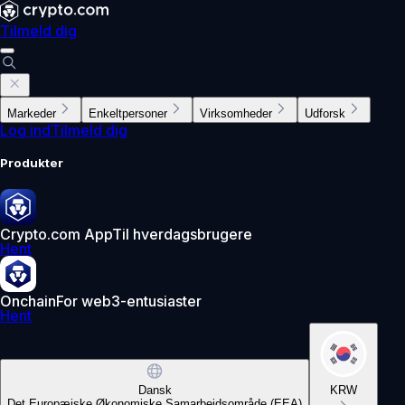
Tilmeld dig
Markeder
Enkeltpersoner
Virksomheder
Udforsk
Log ind
Tilmeld dig
Produkter
Crypto.com App
Til hverdagsbrugere
Hent
Onchain
For web3-entusiaster
Hent
Dansk
KRW
Det Europæiske Økonomiske Samarbejdsområde (EEA)