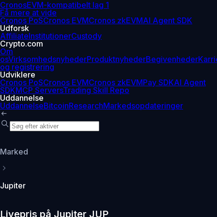
Cronos
EVM-kompatibelt lag 1
Få mere at vide
Cronos PoS
Cronos EVM
Cronos zkEVM
AI Agent SDK
Udforsk
Affiliate
Institutioner
Custody
Crypto.com
Om
os
Virksomhedsnyheder
Produktnyheder
Begivenheder
Karri
og registrering
Udviklere
Cronos PoS
Cronos EVM
Cronos zkEVM
Pay SDK
AI Agent
SDK
MCP Servers
Trading Skill Repo
Uddannelse
Uddannelse
Bitcoin
Research
Markedsopdateringer
Marked
Jupiter
Livepris på Jupiter JUP