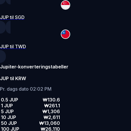
JUP til SGD
JUP til TWD
Jupiter-konverteringstabeller
JUP til KRW
Pr. dags dato 02:02 PM
0.5 JUP
₩130.6
1 JUP
₩261.1
5 JUP
₩1,306
10 JUP
₩2,611
50 JUP
₩13,060
100 JUP
₩26,110