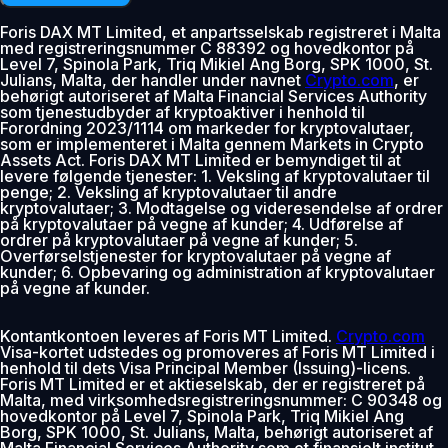
Foris DAX MT Limited, et anpartsselskab registreret i Malta
med registreringsnummer C 88392 og hovedkontor på
Level 7, Spinola Park, Triq Mikiel Ang Borg, SPK 1000, St.
Julians, Malta, der handler under navnet
Crypto.com
, er
behørigt autoriseret af Malta Financial Services Authority
som tjenestudbyder af kryptoaktiver i henhold til
Forordning 2023/1114 om markeder for kryptovalutaer,
som er implementeret i Malta gennem Markets in Crypto
Assets Act. Foris DAX MT Limited er bemyndiget til at
levere følgende tjenester: 1. Veksling af kryptovalutaer til
penge; 2. Veksling af kryptovalutaer til andre
kryptovalutaer; 3. Modtagelse og videresendelse af ordrer
på kryptovalutaer på vegne af kunder; 4. Udførelse af
ordrer på kryptovalutaer på vegne af kunder; 5.
Overførselstjenester for kryptovalutaer på vegne af
kunder; 6. Opbevaring og administration af kryptovalutaer
på vegne af kunder.
Kontantkontoen leveres af Foris MT Limited.
Crypto.com
Visa-kortet udstedes og promoveres af Foris MT Limited i
henhold til dets Visa Principal Member (Issuing)-licens.
Foris MT Limited er et aktieselskab, der er registreret på
Malta, med virksomhedsregistreringsnummer: C 90348 og
hovedkontor på Level 7, Spinola Park, Triq Mikiel Ang
Borg, SPK 1000, St. Julians, Malta, behørigt autoriseret af
Malta Financial Services Authority som et finansielt institut