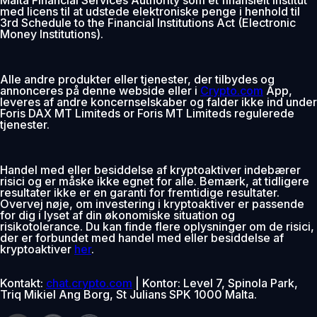
med licens til at udstede elektroniske penge i henhold til
3rd Schedule to the Financial Institutions Act (Electronic
Money Institutions).
Alle andre produkter eller tjenester, der tilbydes og
annonceres på denne webside eller i
Crypto.com
App,
leveres af andre koncernselskaber og falder ikke ind under
Foris DAX MT Limiteds or Foris MT Limiteds regulerede
tjenester.
Handel med eller besiddelse af kryptoaktiver indebærer
risici og er måske ikke egnet for alle. Bemærk, at tidligere
resultater ikke er en garanti for fremtidige resultater.
Overvej nøje, om investering i kryptoaktiver er passende
for dig i lyset af din økonomiske situation og
risikotolerance. Du kan finde flere oplysninger om de risici,
der er forbundet med handel med eller besiddelse af
kryptoaktiver
her
.
Kontakt:
chat.crypto.com
| Kontor: Level 7, Spinola Park,
Triq Mikiel Ang Borg, St Julians SPK 1000 Malta.