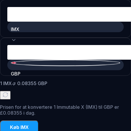
IMX
GBP
1
IMX
=
0.08355
GBP
Prisen for at konvertere 1 Immutable X (IMX) til GBP er
£0.08355 i dag.
Køb IMX