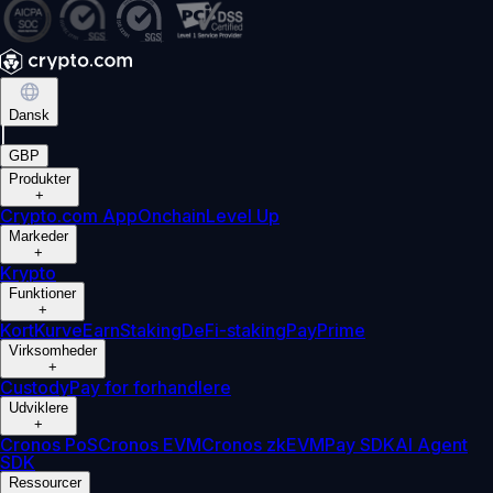
Dansk
|
GBP
Produkter
+
Crypto.com App
Onchain
Level Up
Markeder
+
Krypto
Funktioner
+
Kort
Kurve
Earn
Staking
DeFi-staking
Pay
Prime
Virksomheder
+
Custody
Pay for forhandlere
Udviklere
+
Cronos PoS
Cronos EVM
Cronos zkEVM
Pay SDK
AI Agent
SDK
Ressourcer