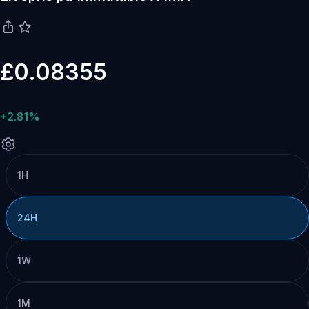
£0.08355
+2.81%
1H
24H
1W
1M