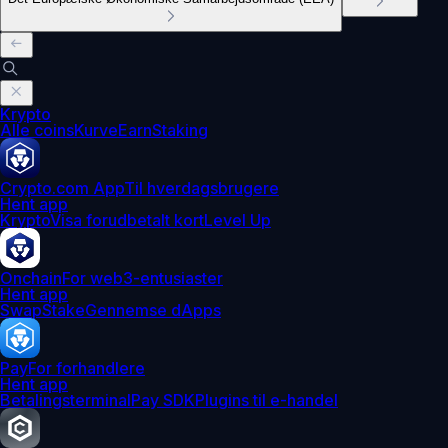
Krypto
Alle coins
Kurve
Earn
Staking
Crypto.com App
Til hverdagsbrugere
Hent app
Krypto
Visa forudbetalt kort
Level Up
Onchain
For web3-entusiaster
Hent app
Swap
Stake
Gennemse dApps
Pay
For forhandlere
Hent app
Betalingsterminal
Pay SDK
Plugins til e-handel