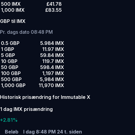
500 IMX
£41.78
1,000 IMX
£83.55
GBP til IMX
Pr. dags dato 08:48 PM
0.5 GBP
5.984 IMX
1 GBP
11.97 IMX
5 GBP
59.84 IMX
10 GBP
119.7 IMX
50 GBP
598.4 IMX
100 GBP
1,197 IMX
500 GBP
5,984 IMX
1,000 GBP
11,970 IMX
Historisk prisændring for Immutable X
1 dag IMX prisændring
+2.81%
Beløb
I dag 8:48 PM
24 t. siden