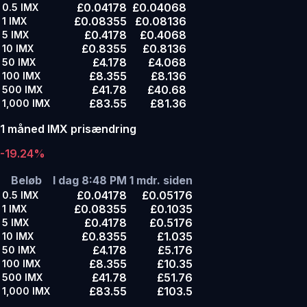
£0.04178
£0.04068
0.5
IMX
£0.08355
£0.08136
1
IMX
£0.4178
£0.4068
5
IMX
£0.8355
£0.8136
10
IMX
£4.178
£4.068
50
IMX
£8.355
£8.136
100
IMX
£41.78
£40.68
500
IMX
£83.55
£81.36
1,000
IMX
1 måned IMX prisændring
-19.24%
Beløb
I dag 8:48 PM
1 mdr. siden
£0.04178
£0.05176
0.5
IMX
£0.08355
£0.1035
1
IMX
£0.4178
£0.5176
5
IMX
£0.8355
£1.035
10
IMX
£4.178
£5.176
50
IMX
£8.355
£10.35
100
IMX
£41.78
£51.76
500
IMX
£83.55
£103.5
1,000
IMX