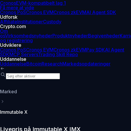
Cronos
EVM-kompatibelt lag 1
Få mere at vide
Cronos PoS
Cronos EVM
Cronos zkEVM
AI Agent SDK
Udforsk
Affiliate
Institutioner
Custody
Crypto.com
Om
os
Virksomhedsnyheder
Produktnyheder
Begivenheder
Karri
og registrering
Udviklere
Cronos PoS
Cronos EVM
Cronos zkEVM
Pay SDK
AI Agent
SDK
MCP Servers
Trading Skill Repo
Uddannelse
Uddannelse
Bitcoin
Research
Markedsopdateringer
Marked
Immutable X
Livepris på Immutable X IMX