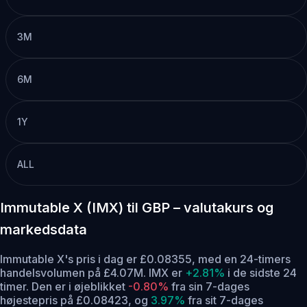
3M
6M
1Y
ALL
Immutable X (IMX) til GBP – valutakurs og
markedsdata
Immutable X's pris i dag er £0.08355, med en 24-timers
handelsvolumen på £4.07M. IMX er
+2.81%
i de sidste 24
timer.
Den er i øjeblikket
-0.80%
fra sin 7-dages
højestepris på £0.08423,
og
3.97%
fra sit 7-dages