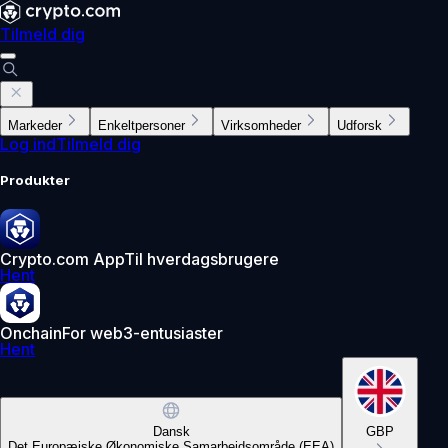
Tilmeld dig
Markeder
Enkeltpersoner
Virksomheder
Udforsk
Log ind
Tilmeld dig
Produkter
Crypto.com App
Til hverdagsbrugere
Hent
Onchain
For web3-entusiaster
Hent
Dansk
GBP
Det Europæiske Økonomiske Samarbejdsområde (EEA)