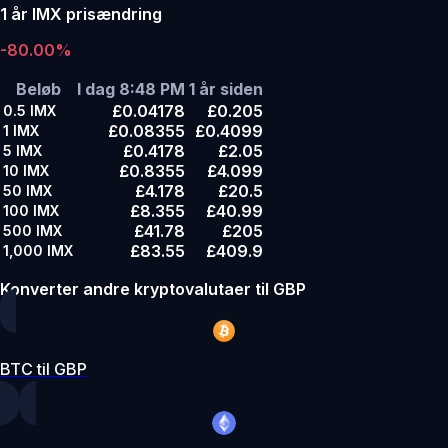
1 år IMX prisændring
-80.00%
Beløb
I dag 8:48 PM
1 år siden
£0.04178
£0.205
0.5
IMX
£0.08355
£0.4099
1
IMX
£0.4178
£2.05
5
IMX
£0.8355
£4.099
10
IMX
£4.178
£20.5
50
IMX
£8.355
£40.99
100
IMX
£41.78
£205
500
IMX
£83.55
£409.9
1,000
IMX
Konverter andre kryptovalutaer til GBP
BTC til GBP