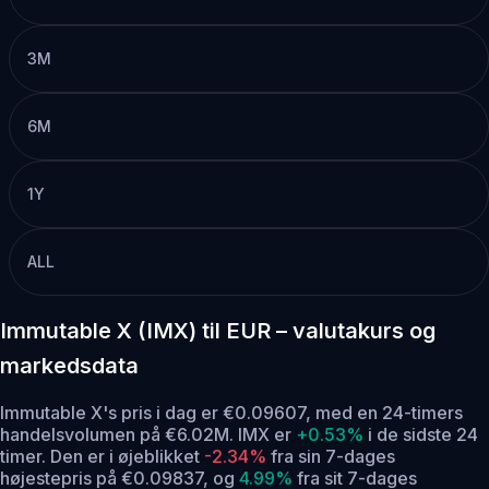
3M
6M
1Y
ALL
Immutable X (IMX) til EUR – valutakurs og
markedsdata
Immutable X's pris i dag er €0.09607, med en 24-timers
handelsvolumen på €6.02M. IMX er
+0.53%
i de sidste 24
timer.
Den er i øjeblikket
-2.34%
fra sin 7-dages
højestepris på €0.09837,
og
4.99%
fra sit 7-dages