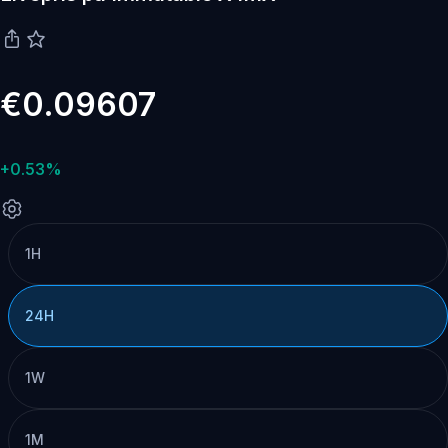
€0.09607
+0.53%
1H
24H
1W
1M