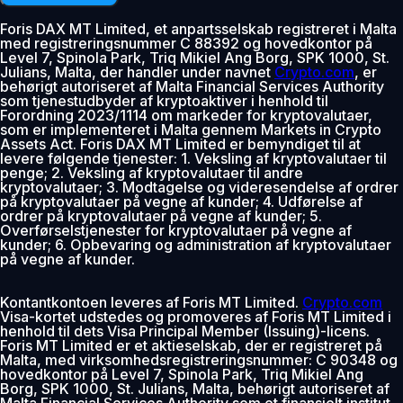
Foris DAX MT Limited, et anpartsselskab registreret i Malta
med registreringsnummer C 88392 og hovedkontor på
Level 7, Spinola Park, Triq Mikiel Ang Borg, SPK 1000, St.
Julians, Malta, der handler under navnet
Crypto.com
, er
behørigt autoriseret af Malta Financial Services Authority
som tjenestudbyder af kryptoaktiver i henhold til
Forordning 2023/1114 om markeder for kryptovalutaer,
som er implementeret i Malta gennem Markets in Crypto
Assets Act. Foris DAX MT Limited er bemyndiget til at
levere følgende tjenester: 1. Veksling af kryptovalutaer til
penge; 2. Veksling af kryptovalutaer til andre
kryptovalutaer; 3. Modtagelse og videresendelse af ordrer
på kryptovalutaer på vegne af kunder; 4. Udførelse af
ordrer på kryptovalutaer på vegne af kunder; 5.
Overførselstjenester for kryptovalutaer på vegne af
kunder; 6. Opbevaring og administration af kryptovalutaer
på vegne af kunder.
Kontantkontoen leveres af Foris MT Limited.
Crypto.com
Visa-kortet udstedes og promoveres af Foris MT Limited i
henhold til dets Visa Principal Member (Issuing)-licens.
Foris MT Limited er et aktieselskab, der er registreret på
Malta, med virksomhedsregistreringsnummer: C 90348 og
hovedkontor på Level 7, Spinola Park, Triq Mikiel Ang
Borg, SPK 1000, St. Julians, Malta, behørigt autoriseret af
Malta Financial Services Authority som et finansielt institut