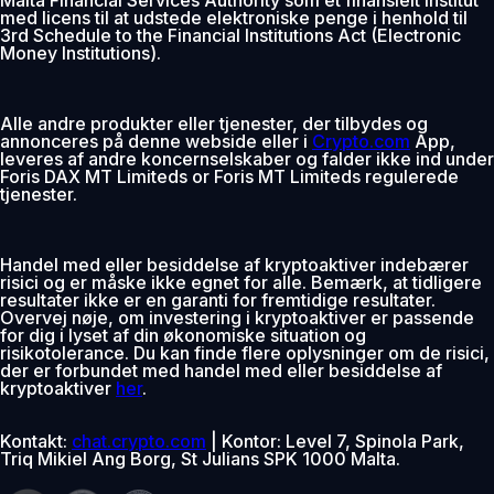
med licens til at udstede elektroniske penge i henhold til
3rd Schedule to the Financial Institutions Act (Electronic
Money Institutions).
Alle andre produkter eller tjenester, der tilbydes og
annonceres på denne webside eller i
Crypto.com
App,
leveres af andre koncernselskaber og falder ikke ind under
Foris DAX MT Limiteds or Foris MT Limiteds regulerede
tjenester.
Handel med eller besiddelse af kryptoaktiver indebærer
risici og er måske ikke egnet for alle. Bemærk, at tidligere
resultater ikke er en garanti for fremtidige resultater.
Overvej nøje, om investering i kryptoaktiver er passende
for dig i lyset af din økonomiske situation og
risikotolerance. Du kan finde flere oplysninger om de risici,
der er forbundet med handel med eller besiddelse af
kryptoaktiver
her
.
Kontakt:
chat.crypto.com
| Kontor: Level 7, Spinola Park,
Triq Mikiel Ang Borg, St Julians SPK 1000 Malta.