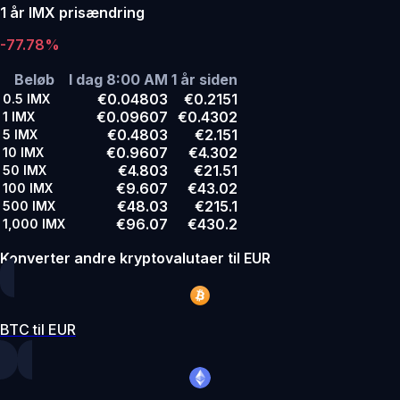
1 år IMX prisændring
-77.78%
Beløb
I dag 8:00 AM
1 år siden
€0.04803
€0.2151
0.5
IMX
€0.09607
€0.4302
1
IMX
€0.4803
€2.151
5
IMX
€0.9607
€4.302
10
IMX
€4.803
€21.51
50
IMX
€9.607
€43.02
100
IMX
€48.03
€215.1
500
IMX
€96.07
€430.2
1,000
IMX
Konverter andre kryptovalutaer til EUR
BTC til EUR