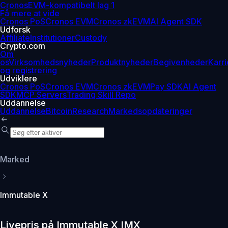
Cronos
EVM-kompatibelt lag 1
Få mere at vide
Cronos PoS
Cronos EVM
Cronos zkEVM
AI Agent SDK
Udforsk
Affiliate
Institutioner
Custody
Crypto.com
Om
os
Virksomhedsnyheder
Produktnyheder
Begivenheder
Karri
og registrering
Udviklere
Cronos PoS
Cronos EVM
Cronos zkEVM
Pay SDK
AI Agent
SDK
MCP Servers
Trading Skill Repo
Uddannelse
Uddannelse
Bitcoin
Research
Markedsopdateringer
Marked
Immutable X
Livepris på Immutable X IMX