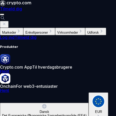
Tilmeld dig
Markeder
Enkeltpersoner
Virksomheder
Udforsk
Log ind
Tilmeld dig
Produkter
Crypto.com App
Til hverdagsbrugere
Hent
Onchain
For web3-entusiaster
Hent
Dansk
EUR
Det Europæiske Økonomiske Samarbejdsområde (EEA)