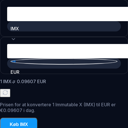
IMX
EUR
1
IMX
=
0.09607
EUR
Prisen for at konvertere 1 Immutable X (IMX) til EUR er
€0.09607 i dag.
Køb IMX