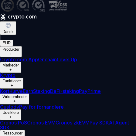
Dansk
|
EUR
Produkter
+
Crypto.com App
Onchain
Level Up
Markeder
+
Krypto
Funktioner
+
Kort
Kurve
Earn
Staking
DeFi-staking
Pay
Prime
Virksomheder
+
Custody
Pay for forhandlere
Udviklere
+
Cronos PoS
Cronos EVM
Cronos zkEVM
Pay SDK
AI Agent
SDK
Ressourcer