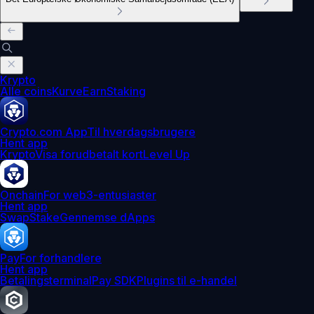
Krypto
Alle coins
Kurve
Earn
Staking
Crypto.com App
Til hverdagsbrugere
Hent app
Krypto
Visa forudbetalt kort
Level Up
Onchain
For web3-entusiaster
Hent app
Swap
Stake
Gennemse dApps
Pay
For forhandlere
Hent app
Betalingsterminal
Pay SDK
Plugins til e-handel