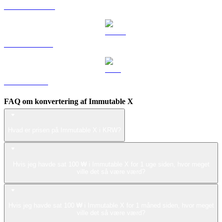
DOGE til KRW
USDS til KRW
LEO til KRW
FAQ om konvertering af Immutable X
Hvad er prisen på Immutable X i KRW?
Hvis jeg havde sat 100 ₩ i Immutable X for 1 uge siden, hvor meget
ville det så være værd?
Hvis jeg havde sat 100 ₩ i Immutable X for 1 måned siden, hvor meget
ville det så være værd?