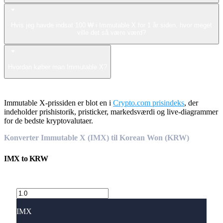
Hvis jeg havde indsat 100 ₩ i Immutable X for 1 år siden, hvor meget
ville det så være værd?
Hvordan køber man Immutable X?
Immutable X-prissiden er blot en i
Crypto.com prisindeks
, der
indeholder prishistorik, pristicker, markedsværdi og live-diagrammer
for de bedste kryptovalutaer.
Konverter Immutable X (IMX) til Korean Won (KRW)
IMX
to
KRW
IMX