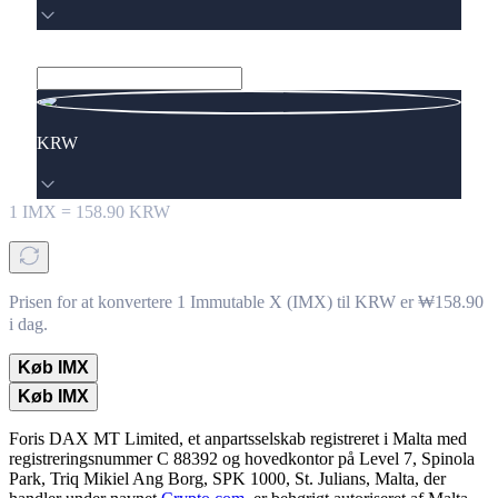
KRW
1
IMX
=
158.90
KRW
Prisen for at konvertere 1 Immutable X (IMX) til KRW er ₩158.90
i dag.
Køb IMX
Køb IMX
Foris DAX MT Limited, et anpartsselskab registreret i Malta med
registreringsnummer C 88392 og hovedkontor på Level 7, Spinola
Park, Triq Mikiel Ang Borg, SPK 1000, St. Julians, Malta, der