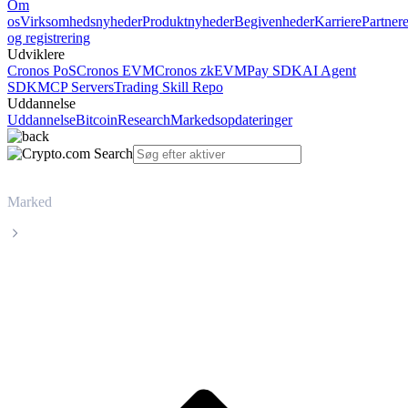
Om
os
Virksomhedsnyheder
Produktnyheder
Begivenheder
Karriere
Partner
og registrering
Udviklere
Cronos PoS
Cronos EVM
Cronos zkEVM
Pay SDK
AI Agent
SDK
MCP Servers
Trading Skill Repo
Uddannelse
Uddannelse
Bitcoin
Research
Markedsopdateringer
Marked
Immutable X
Livepris på Immutable X IMX