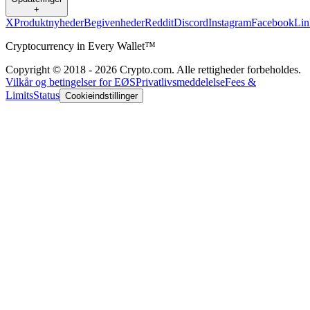
+
X
Produktnyheder
Begivenheder
Reddit
Discord
Instagram
Facebook
Lin
Cryptocurrency in Every Wallet™
Copyright © 2018 - 2026 Crypto.com. Alle rettigheder forbeholdes.
Vilkår og betingelser for EØS
Privatlivsmeddelelse
Fees &
Limits
Status
Cookieindstillinger