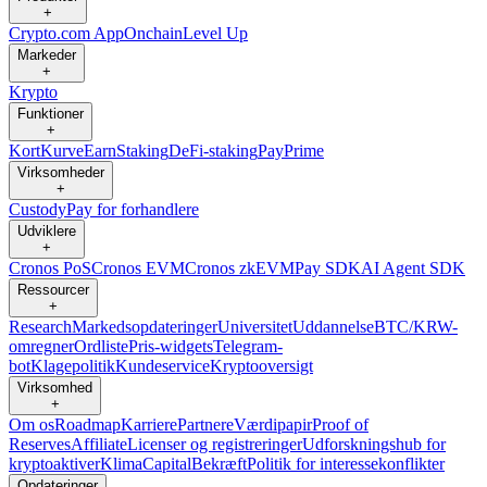
+
Crypto.com App
Onchain
Level Up
Markeder
+
Krypto
Funktioner
+
Kort
Kurve
Earn
Staking
DeFi-staking
Pay
Prime
Virksomheder
+
Custody
Pay for forhandlere
Udviklere
+
Cronos PoS
Cronos EVM
Cronos zkEVM
Pay SDK
AI Agent SDK
Ressourcer
+
Research
Markedsopdateringer
Universitet
Uddannelse
BTC/KRW-
omregner
Ordliste
Pris-widgets
Telegram-
bot
Klagepolitik
Kundeservice
Kryptooversigt
Virksomhed
+
Om os
Roadmap
Karriere
Partnere
Værdipapir
Proof of
Reserves
Affiliate
Licenser og registreringer
Udforskningshub for
kryptoaktiver
Klima
Capital
Bekræft
Politik for interessekonflikter
Opdateringer