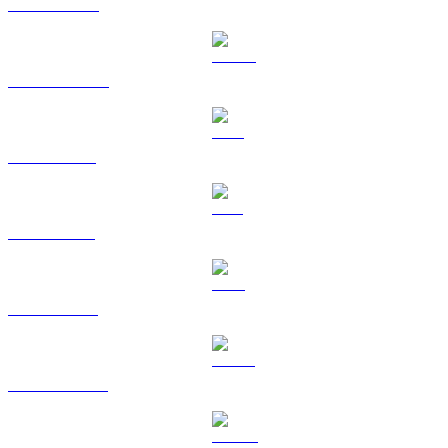
BNB til KRW
USDC til KRW
XRP til KRW
SOL til KRW
TRX til KRW
HYPE til KRW