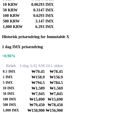
10 KRW
0.06293 IMX
50 KRW
0.3147 IMX
100 KRW
0.6293 IMX
500 KRW
3.147 IMX
1,000 KRW
6.293 IMX
Historisk prisændring for Immutable X
1 dag IMX prisændring
+0.96%
Beløb
I dag 3:32 AM
24 t. siden
₩79.45
₩78.45
0.5
IMX
₩158.9
₩156.9
1
IMX
₩794.5
₩784.5
5
IMX
₩1,589
₩1,569
10
IMX
₩7,945
₩7,845
50
IMX
₩15,890
₩15,690
100
IMX
₩79,450
₩78,450
500
IMX
₩158,900
₩156,900
1,000
IMX