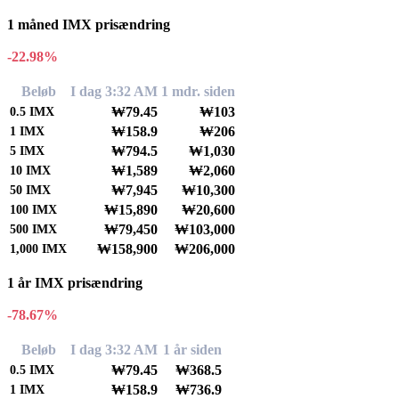
1 måned IMX prisændring
-22.98%
Beløb
I dag 3:32 AM
1 mdr. siden
₩79.45
₩103
0.5
IMX
₩158.9
₩206
1
IMX
₩794.5
₩1,030
5
IMX
₩1,589
₩2,060
10
IMX
₩7,945
₩10,300
50
IMX
₩15,890
₩20,600
100
IMX
₩79,450
₩103,000
500
IMX
₩158,900
₩206,000
1,000
IMX
1 år IMX prisændring
-78.67%
Beløb
I dag 3:32 AM
1 år siden
₩79.45
₩368.5
0.5
IMX
₩158.9
₩736.9
1
IMX