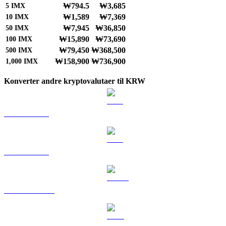
₩794.5
₩3,685
5
IMX
₩1,589
₩7,369
10
IMX
₩7,945
₩36,850
50
IMX
₩15,890
₩73,690
100
IMX
₩79,450
₩368,500
500
IMX
₩158,900
₩736,900
1,000
IMX
Konverter andre kryptovalutaer til KRW
BTC til KRW
ETH til KRW
USDT til KRW