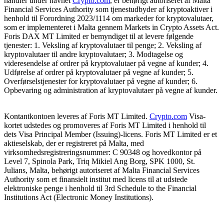
handler under navnet
Crypto.com
, er behørigt autoriseret af Malta
Financial Services Authority som tjenestudbyder af kryptoaktiver i
henhold til Forordning 2023/1114 om markeder for kryptovalutaer,
som er implementeret i Malta gennem Markets in Crypto Assets Act.
Foris DAX MT Limited er bemyndiget til at levere følgende
tjenester: 1. Veksling af kryptovalutaer til penge; 2. Veksling af
kryptovalutaer til andre kryptovalutaer; 3. Modtagelse og
videresendelse af ordrer på kryptovalutaer på vegne af kunder; 4.
Udførelse af ordrer på kryptovalutaer på vegne af kunder; 5.
Overførselstjenester for kryptovalutaer på vegne af kunder; 6.
Opbevaring og administration af kryptovalutaer på vegne af kunder.
Kontantkontoen leveres af Foris MT Limited.
Crypto.com
Visa-
kortet udstedes og promoveres af Foris MT Limited i henhold til
dets Visa Principal Member (Issuing)-licens. Foris MT Limited er et
aktieselskab, der er registreret på Malta, med
virksomhedsregistreringsnummer: C 90348 og hovedkontor på
Level 7, Spinola Park, Triq Mikiel Ang Borg, SPK 1000, St.
Julians, Malta, behørigt autoriseret af Malta Financial Services
Authority som et finansielt institut med licens til at udstede
elektroniske penge i henhold til 3rd Schedule to the Financial
Institutions Act (Electronic Money Institutions).