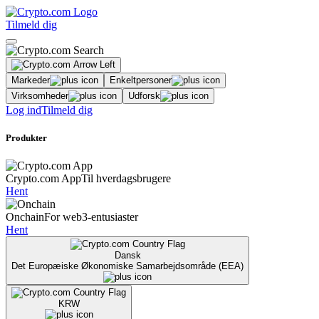
Tilmeld dig
Markeder
Enkeltpersoner
Virksomheder
Udforsk
Log ind
Tilmeld dig
Produkter
Crypto.com App
Til hverdagsbrugere
Hent
Onchain
For web3-entusiaster
Hent
Dansk
Det Europæiske Økonomiske Samarbejdsområde (EEA)
KRW