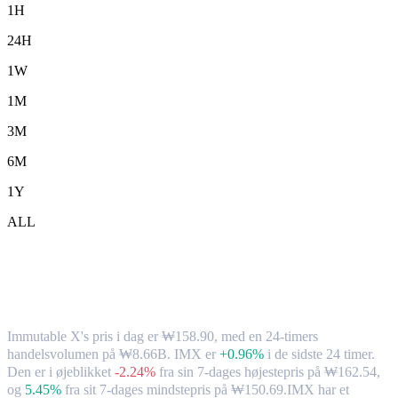
1H
24H
1W
1M
3M
6M
1Y
ALL
Immutable X (IMX) til KRW –
valutakurs og markedsdata
Immutable X's pris i dag er ₩158.90, med en 24-timers
handelsvolumen på ₩8.66B. IMX er
+0.96%
i de sidste 24 timer.
Den er i øjeblikket
-2.24%
fra sin 7-dages højestepris på ₩162.54,
og
5.45%
fra sit 7-dages mindstepris på ₩150.69.
IMX har et