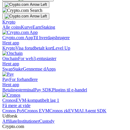
Krypto
Alle coins
Kurve
Earn
Staking
Crypto.com App
Til hverdagsbrugere
Hent app
Krypto
Visa forudbetalt kort
Level Up
Onchain
For web3-entusiaster
Hent app
Swap
Stake
Gennemse dApps
Pay
For forhandlere
Hent app
Betalingsterminal
Pay SDK
Plugins til e-handel
Cronos
EVM-kompatibelt lag 1
Få mere at vide
Cronos PoS
Cronos EVM
Cronos zkEVM
AI Agent SDK
Udforsk
Affiliate
Institutioner
Custody
Crypto.com