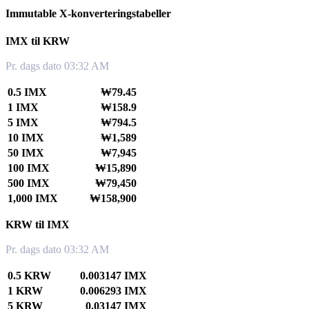
Immutable X-konverteringstabeller
IMX til KRW
Pr. dags dato 03:32 AM
0.5 IMX
₩79.45
1 IMX
₩158.9
5 IMX
₩794.5
10 IMX
₩1,589
50 IMX
₩7,945
100 IMX
₩15,890
500 IMX
₩79,450
1,000 IMX
₩158,900
KRW til IMX
Pr. dags dato 03:32 AM
0.5 KRW
0.003147 IMX
1 KRW
0.006293 IMX
5 KRW
0.03147 IMX