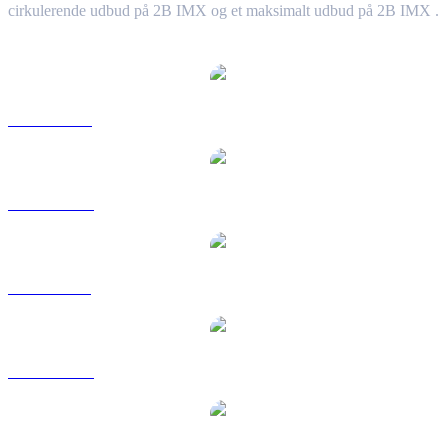
cirkulerende udbud på 2B IMX og et maksimalt udbud på 2B IMX .
Populære Immutable X-konverteringspar
IMX til USD
IMX til AUD
IMX til BRL
IMX til CAD