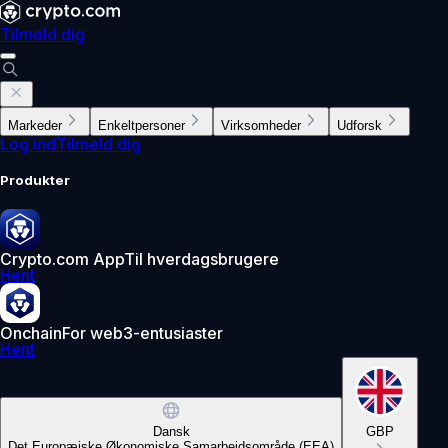
Tilmeld dig
Markeder
Enkeltpersoner
Virksomheder
Udforsk
Log ind
Tilmeld dig
Produkter
Crypto.com App
Til hverdagsbrugere
Hent
Onchain
For web3-entusiaster
Hent
Dansk
GBP
Det Europæiske Økonomiske Samarbejdsområde (EEA)