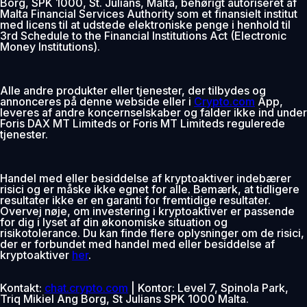
Borg, SPK 1000, St. Julians, Malta, behørigt autoriseret af
Malta Financial Services Authority som et finansielt institut
med licens til at udstede elektroniske penge i henhold til
3rd Schedule to the Financial Institutions Act (Electronic
Money Institutions).
Alle andre produkter eller tjenester, der tilbydes og
annonceres på denne webside eller i
Crypto.com
App,
leveres af andre koncernselskaber og falder ikke ind under
Foris DAX MT Limiteds or Foris MT Limiteds regulerede
tjenester.
Handel med eller besiddelse af kryptoaktiver indebærer
risici og er måske ikke egnet for alle. Bemærk, at tidligere
resultater ikke er en garanti for fremtidige resultater.
Overvej nøje, om investering i kryptoaktiver er passende
for dig i lyset af din økonomiske situation og
risikotolerance. Du kan finde flere oplysninger om de risici,
der er forbundet med handel med eller besiddelse af
kryptoaktiver
her
.
Kontakt:
chat.crypto.com
| Kontor: Level 7, Spinola Park,
Triq Mikiel Ang Borg, St Julians SPK 1000 Malta.