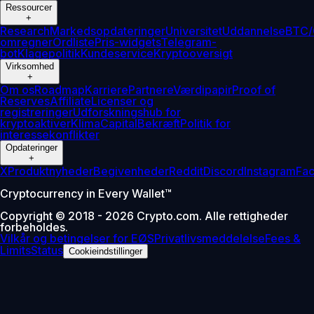
Ressourcer
+
Research
Markedsopdateringer
Universitet
Uddannelse
BTC/
omregner
Ordliste
Pris-widgets
Telegram-
bot
Klagepolitik
Kundeservice
Kryptooversigt
Virksomhed
+
Om os
Roadmap
Karriere
Partnere
Værdipapir
Proof of
Reserves
Affiliate
Licenser og
registreringer
Udforskningshub for
kryptoaktiver
Klima
Capital
Bekræft
Politik for
interessekonflikter
Opdateringer
+
X
Produktnyheder
Begivenheder
Reddit
Discord
Instagram
Fa
Cryptocurrency in Every Wallet™
Copyright © 2018 - 2026 Crypto.com. Alle rettigheder
forbeholdes.
Vilkår og betingelser for EØS
Privatlivsmeddelelse
Fees &
Limits
Status
Cookieindstillinger