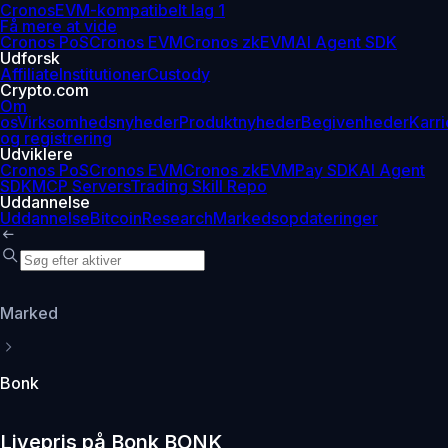
Cronos
EVM-kompatibelt lag 1
Få mere at vide
Cronos PoS
Cronos EVM
Cronos zkEVM
AI Agent SDK
Udforsk
Affiliate
Institutioner
Custody
Crypto.com
Om
os
Virksomhedsnyheder
Produktnyheder
Begivenheder
Karri
og registrering
Udviklere
Cronos PoS
Cronos EVM
Cronos zkEVM
Pay SDK
AI Agent
SDK
MCP Servers
Trading Skill Repo
Uddannelse
Uddannelse
Bitcoin
Research
Markedsopdateringer
Marked
Bonk
Livepris på Bonk BONK