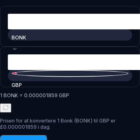
BONK
GBP
1
BONK
=
0.000001859
GBP
Prisen for at konvertere 1 Bonk (BONK) til GBP er
£0.000001859 i dag.