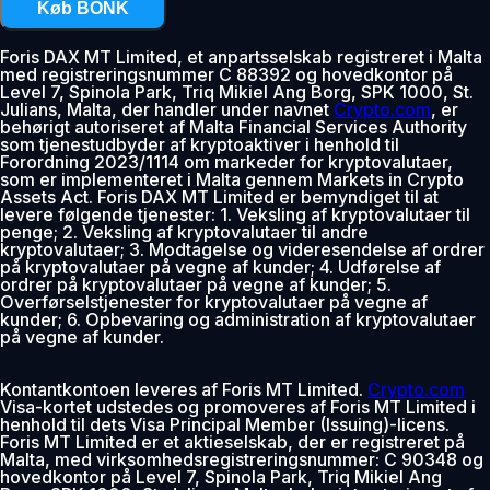
Køb BONK
Foris DAX MT Limited, et anpartsselskab registreret i Malta
med registreringsnummer C 88392 og hovedkontor på
Level 7, Spinola Park, Triq Mikiel Ang Borg, SPK 1000, St.
Julians, Malta, der handler under navnet
Crypto.com
, er
behørigt autoriseret af Malta Financial Services Authority
som tjenestudbyder af kryptoaktiver i henhold til
Forordning 2023/1114 om markeder for kryptovalutaer,
som er implementeret i Malta gennem Markets in Crypto
Assets Act. Foris DAX MT Limited er bemyndiget til at
levere følgende tjenester: 1. Veksling af kryptovalutaer til
penge; 2. Veksling af kryptovalutaer til andre
kryptovalutaer; 3. Modtagelse og videresendelse af ordrer
på kryptovalutaer på vegne af kunder; 4. Udførelse af
ordrer på kryptovalutaer på vegne af kunder; 5.
Overførselstjenester for kryptovalutaer på vegne af
kunder; 6. Opbevaring og administration af kryptovalutaer
på vegne af kunder.
Kontantkontoen leveres af Foris MT Limited.
Crypto.com
Visa-kortet udstedes og promoveres af Foris MT Limited i
henhold til dets Visa Principal Member (Issuing)-licens.
Foris MT Limited er et aktieselskab, der er registreret på
Malta, med virksomhedsregistreringsnummer: C 90348 og
hovedkontor på Level 7, Spinola Park, Triq Mikiel Ang