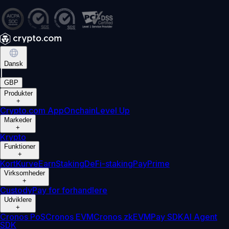
Dansk
|
GBP
Produkter
+
Crypto.com App
Onchain
Level Up
Markeder
+
Krypto
Funktioner
+
Kort
Kurve
Earn
Staking
DeFi-staking
Pay
Prime
Virksomheder
+
Custody
Pay for forhandlere
Udviklere
+
Cronos PoS
Cronos EVM
Cronos zkEVM
Pay SDK
AI Agent
SDK