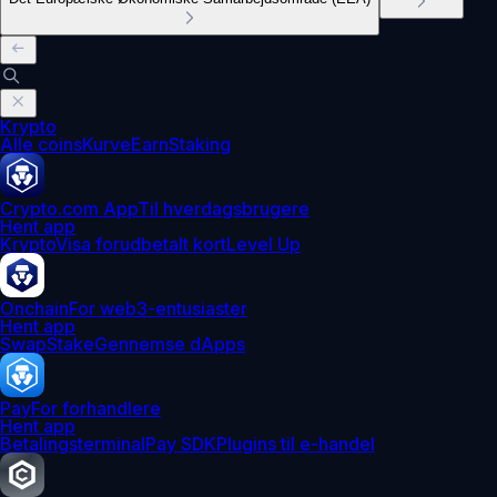
Krypto
Alle coins
Kurve
Earn
Staking
Crypto.com App
Til hverdagsbrugere
Hent app
Krypto
Visa forudbetalt kort
Level Up
Onchain
For web3-entusiaster
Hent app
Swap
Stake
Gennemse dApps
Pay
For forhandlere
Hent app
Betalingsterminal
Pay SDK
Plugins til e-handel