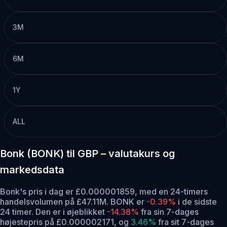
3M
6M
1Y
ALL
Bonk (BONK) til GBP – valutakurs og
markedsdata
Bonk's pris i dag er £0.000001859, med en 24-timers
handelsvolumen på £47.11M. BONK er
-0.39%
i de sidste
24 timer.
Den er i øjeblikket
-14.38%
fra sin 7-dages
højestepris på £0.000002171,
og
3.46%
fra sit 7-dages