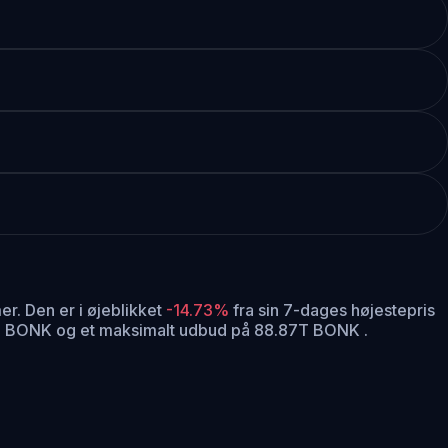
er.
Den er i øjeblikket
-14.73%
fra sin 7-dages højestepris
T BONK og et maksimalt udbud på 88.87T BONK .