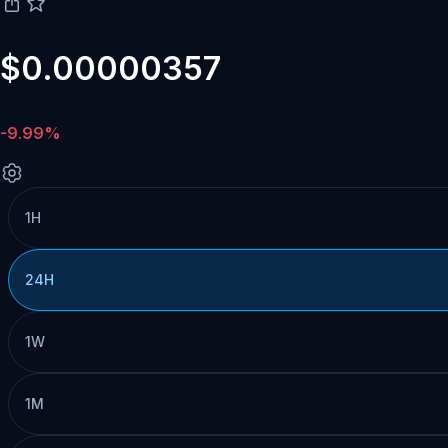
$0.00000357
-9.99%
1H
24H
1W
1M