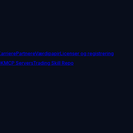
arriere
Partnere
Værdipapir
Licenser og registrering
DK
MCP Servers
Trading Skill Repo