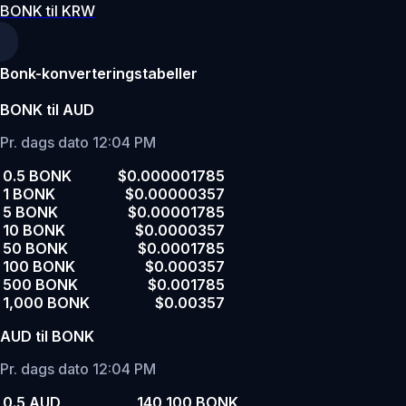
BONK til KRW
Bonk-konverteringstabeller
BONK til AUD
Pr. dags dato 12:04 PM
0.5 BONK
$0.000001785
1 BONK
$0.00000357
5 BONK
$0.00001785
10 BONK
$0.0000357
50 BONK
$0.0001785
100 BONK
$0.000357
500 BONK
$0.001785
1,000 BONK
$0.00357
AUD til BONK
Pr. dags dato 12:04 PM
0.5 AUD
140,100 BONK