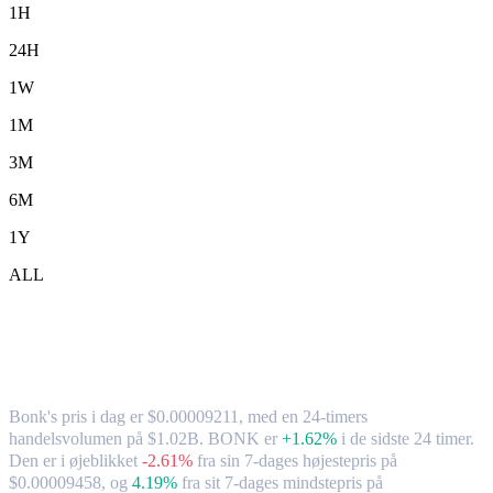
1H
24H
1W
1M
3M
6M
1Y
ALL
Bonk (BONK) til TWD – valutakurs og
markedsdata
Bonk's pris i dag er $0.00009211, med en 24-timers
handelsvolumen på $1.02B. BONK er
+1.62%
i de sidste 24 timer.
Den er i øjeblikket
-2.61%
fra sin 7-dages højestepris på
$0.00009458,
og
4.19%
fra sit 7-dages mindstepris på