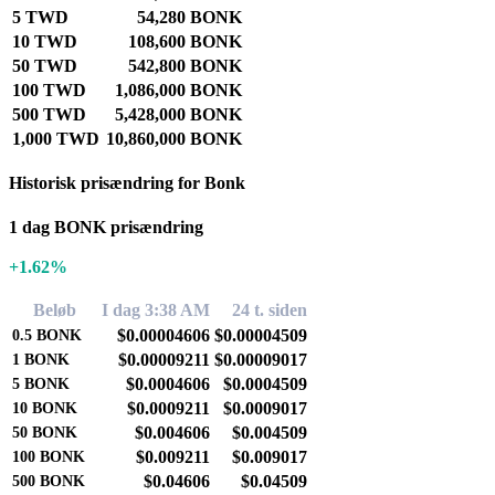
5 TWD
54,280 BONK
10 TWD
108,600 BONK
50 TWD
542,800 BONK
100 TWD
1,086,000 BONK
500 TWD
5,428,000 BONK
1,000 TWD
10,860,000 BONK
Historisk prisændring for Bonk
1 dag BONK prisændring
+1.62%
Beløb
I dag 3:38 AM
24 t. siden
$0.00004606
$0.00004509
0.5
BONK
$0.00009211
$0.00009017
1
BONK
$0.0004606
$0.0004509
5
BONK
$0.0009211
$0.0009017
10
BONK
$0.004606
$0.004509
50
BONK
$0.009211
$0.009017
100
BONK
$0.04606
$0.04509
500
BONK