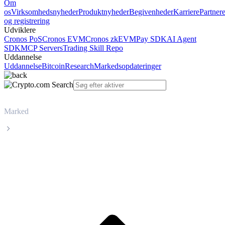
Om
os
Virksomhedsnyheder
Produktnyheder
Begivenheder
Karriere
Partner
og registrering
Udviklere
Cronos PoS
Cronos EVM
Cronos zkEVM
Pay SDK
AI Agent
SDK
MCP Servers
Trading Skill Repo
Uddannelse
Uddannelse
Bitcoin
Research
Markedsopdateringer
Marked
Bonk
Livepris på Bonk BONK