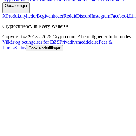
Opdateringer
+
X
Produktnyheder
Begivenheder
Reddit
Discord
Instagram
Facebook
Lin
Cryptocurrency in Every Wallet™
Copyright © 2018 - 2026 Crypto.com. Alle rettigheder forbeholdes.
Vilkår og betingelser for EØS
Privatlivsmeddelelse
Fees &
Limits
Status
Cookieindstillinger