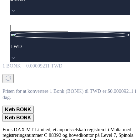
TWD
1
BONK
=
0.00009211
TWD
Prisen for at konvertere 1 Bonk (BONK) til TWD er $0.00009211 i
dag.
Køb BONK
Køb BONK
Foris DAX MT Limited, et anpartsselskab registreret i Malta med
registreringsnummer C 88392 og hovedkontor på Level 7, Spinola