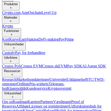
Produkter
+
Crypto.com App
Onchain
Level Up
Markeder
+
Krypto
Funktioner
+
Kort
Kurve
Earn
Staking
DeFi-staking
Pay
Prime
Virksomheder
+
Custody
Pay for forhandlere
Udviklere
+
Cronos PoS
Cronos EVM
Cronos zkEVM
Pay SDK
AI Agent SDK
Ressourcer
+
Research
Markedsopdateringer
Universitet
Uddannelse
BTC/TWD-
omregner
Ordliste
Pris-widgets
Telegram-
bot
Klagepolitik
Kundeservice
Kryptooversigt
Virksomhed
+
Om os
Roadmap
Karriere
Partnere
Værdipapir
Proof of
Reserves
Affiliate
Licenser og registreringer
Udforskningshub for
kryptoaktiver
Klima
Capital
Bekræft
Politik for interessekonflikter