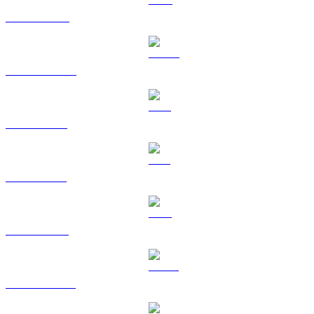
BNB til TWD
USDC til TWD
XRP til TWD
SOL til TWD
TRX til TWD
HYPE til TWD