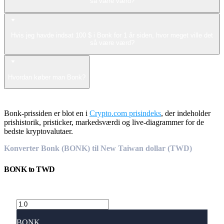
så være værd?
Hvis jeg havde indsat 100 $ i Bonk for 1 år siden, hvor meget ville det
så være værd?
Hvordan køber man Bonk?
Bonk-prissiden er blot en i
Crypto.com prisindeks
, der indeholder
prishistorik, pristicker, markedsværdi og live-diagrammer for de
bedste kryptovalutaer.
Konverter Bonk (BONK) til New Taiwan dollar (TWD)
BONK
to
TWD
BONK