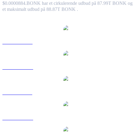
$0.0000884.
BONK har et cirkulerende udbud på 87.99T BONK og
et maksimalt udbud på 88.87T BONK .
Populære Bonk-konverteringspar
BONK til USD
BONK til AUD
BONK til BRL
BONK til CAD