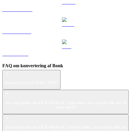
DOGE til TWD
USDS til TWD
LEO til TWD
FAQ om konvertering af Bonk
Hvad er prisen på Bonk i TWD?
Hvis jeg havde sat 100 $ i Bonk for 1 uge siden, hvor meget ville det så
være værd?
Hvis jeg havde sat 100 $ i Bonk for 1 måned siden, hvor meget ville det