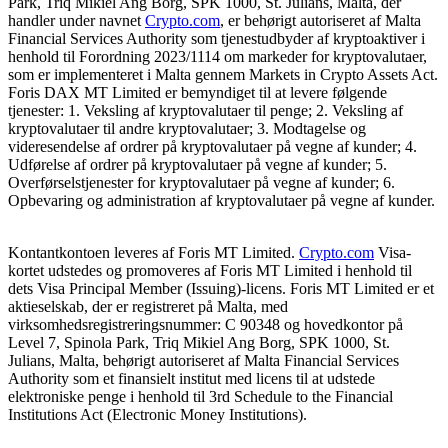
Park, Triq Mikiel Ang Borg, SPK 1000, St. Julians, Malta, der
handler under navnet
Crypto.com
, er behørigt autoriseret af Malta
Financial Services Authority som tjenestudbyder af kryptoaktiver i
henhold til Forordning 2023/1114 om markeder for kryptovalutaer,
som er implementeret i Malta gennem Markets in Crypto Assets Act.
Foris DAX MT Limited er bemyndiget til at levere følgende
tjenester: 1. Veksling af kryptovalutaer til penge; 2. Veksling af
kryptovalutaer til andre kryptovalutaer; 3. Modtagelse og
videresendelse af ordrer på kryptovalutaer på vegne af kunder; 4.
Udførelse af ordrer på kryptovalutaer på vegne af kunder; 5.
Overførselstjenester for kryptovalutaer på vegne af kunder; 6.
Opbevaring og administration af kryptovalutaer på vegne af kunder.
Kontantkontoen leveres af Foris MT Limited.
Crypto.com
Visa-
kortet udstedes og promoveres af Foris MT Limited i henhold til
dets Visa Principal Member (Issuing)-licens. Foris MT Limited er et
aktieselskab, der er registreret på Malta, med
virksomhedsregistreringsnummer: C 90348 og hovedkontor på
Level 7, Spinola Park, Triq Mikiel Ang Borg, SPK 1000, St.
Julians, Malta, behørigt autoriseret af Malta Financial Services
Authority som et finansielt institut med licens til at udstede
elektroniske penge i henhold til 3rd Schedule to the Financial
Institutions Act (Electronic Money Institutions).