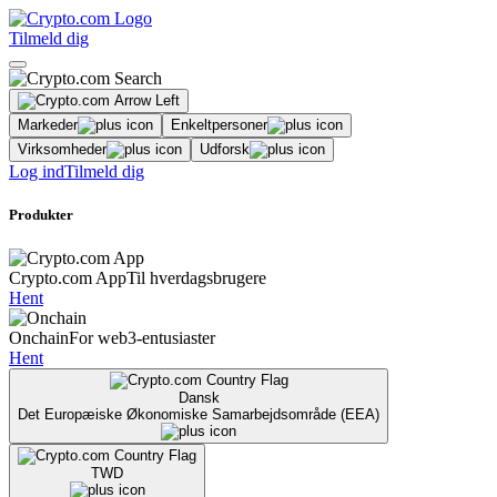
Tilmeld dig
Markeder
Enkeltpersoner
Virksomheder
Udforsk
Log ind
Tilmeld dig
Produkter
Crypto.com App
Til hverdagsbrugere
Hent
Onchain
For web3-entusiaster
Hent
Dansk
Det Europæiske Økonomiske Samarbejdsområde (EEA)
TWD