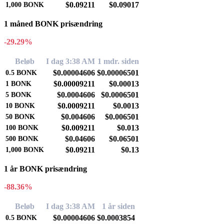
$0.09211
$0.09017
1,000
BONK
1 måned BONK prisændring
-29.29%
Beløb
I dag 3:38 AM
1 mdr. siden
$0.00004606
$0.00006501
0.5
BONK
$0.00009211
$0.00013
1
BONK
$0.0004606
$0.0006501
5
BONK
$0.0009211
$0.0013
10
BONK
$0.004606
$0.006501
50
BONK
$0.009211
$0.013
100
BONK
$0.04606
$0.06501
500
BONK
$0.09211
$0.13
1,000
BONK
1 år BONK prisændring
-88.36%
Beløb
I dag 3:38 AM
1 år siden
$0.00004606
$0.0003854
0.5
BONK