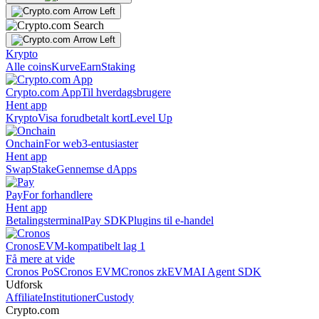
Krypto
Alle coins
Kurve
Earn
Staking
Crypto.com App
Til hverdagsbrugere
Hent app
Krypto
Visa forudbetalt kort
Level Up
Onchain
For web3-entusiaster
Hent app
Swap
Stake
Gennemse dApps
Pay
For forhandlere
Hent app
Betalingsterminal
Pay SDK
Plugins til e-handel
Cronos
EVM-kompatibelt lag 1
Få mere at vide
Cronos PoS
Cronos EVM
Cronos zkEVM
AI Agent SDK
Udforsk
Affiliate
Institutioner
Custody
Crypto.com