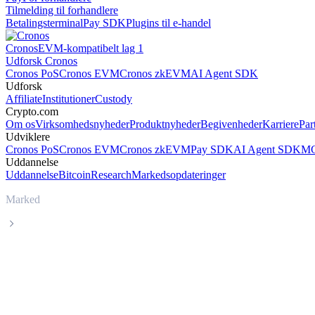
Tilmelding til forhandlere
Betalingsterminal
Pay SDK
Plugins til e-handel
Cronos
EVM-kompatibelt lag 1
Udforsk Cronos
Cronos PoS
Cronos EVM
Cronos zkEVM
AI Agent SDK
Udforsk
Affiliate
Institutioner
Custody
Crypto.com
Om os
Virksomhedsnyheder
Produktnyheder
Begivenheder
Karriere
Par
Udviklere
Cronos PoS
Cronos EVM
Cronos zkEVM
Pay SDK
AI Agent SDK
MC
Uddannelse
Uddannelse
Bitcoin
Research
Markedsopdateringer
Marked
bittensor
Livepris på bittensor TAO