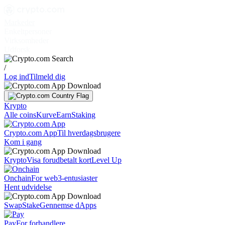
Markeder
Enkeltpersoner
Virksomheder
Udforsk
/
Log ind
Tilmeld dig
Krypto
Alle coins
Kurve
Earn
Staking
Crypto.com App
Til hverdagsbrugere
Kom i gang
Krypto
Visa forudbetalt kort
Level Up
Onchain
For web3-entusiaster
Hent udvidelse
Swap
Stake
Gennemse dApps
Pay
For forhandlere