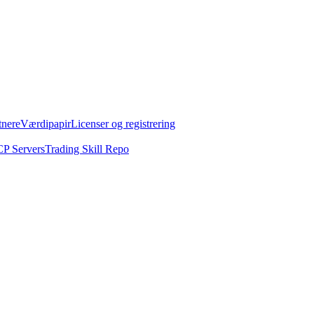
tnere
Værdipapir
Licenser og registrering
P Servers
Trading Skill Repo