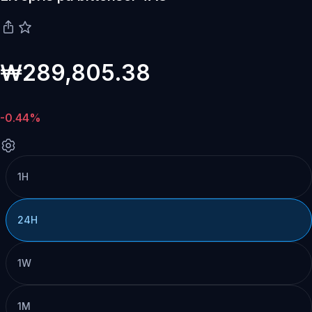
₩289,805.38
-0.44%
1H
24H
1W
1M