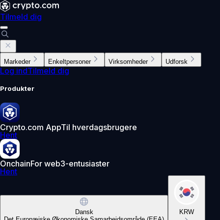
Tilmeld dig
Markeder
Enkeltpersoner
Virksomheder
Udforsk
Log ind
Tilmeld dig
Produkter
Crypto.com App
Til hverdagsbrugere
Hent
Onchain
For web3-entusiaster
Hent
Dansk
KRW
Det Europæiske Økonomiske Samarbejdsområde (EEA)