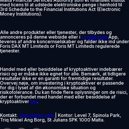
med licens til at udstede elektroniske penge i henhold til
3rd Schedule to the Financial Institutions Act (Electronic
Money Institutions).
Alle andre produkter eller tjenester, der tilbydes og
annonceres på denne webside eller i
Crypto.com
App,
leveres af andre koncernselskaber og falder ikke ind under
Foris DAX MT Limiteds or Foris MT Limiteds regulerede
tjenester.
Handel med eller besiddelse af kryptoaktiver indebærer
risici og er måske ikke egnet for alle. Bemærk, at tidligere
resultater ikke er en garanti for fremtidige resultater.
Overvej nøje, om investering i kryptoaktiver er passende
for dig i lyset af din økonomiske situation og
risikotolerance. Du kan finde flere oplysninger om de risici,
der er forbundet med handel med eller besiddelse af
kryptoaktiver
her
.
Kontakt:
chat.crypto.com
| Kontor: Level 7, Spinola Park,
Triq Mikiel Ang Borg, St Julians SPK 1000 Malta.