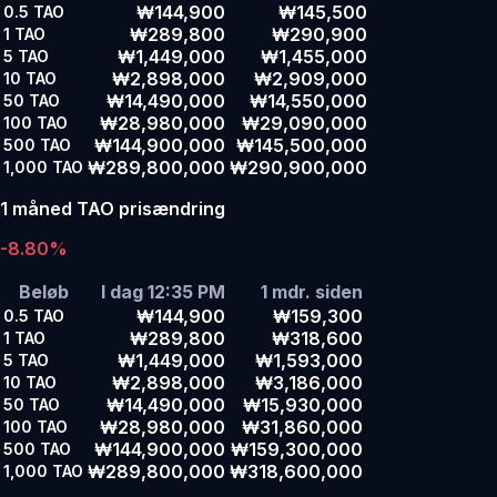
₩144,900
₩145,500
0.5
TAO
₩289,800
₩290,900
1
TAO
₩1,449,000
₩1,455,000
5
TAO
₩2,898,000
₩2,909,000
10
TAO
₩14,490,000
₩14,550,000
50
TAO
₩28,980,000
₩29,090,000
100
TAO
₩144,900,000
₩145,500,000
500
TAO
₩289,800,000
₩290,900,000
1,000
TAO
1 måned TAO prisændring
-8.80%
Beløb
I dag 12:35 PM
1 mdr. siden
₩144,900
₩159,300
0.5
TAO
₩289,800
₩318,600
1
TAO
₩1,449,000
₩1,593,000
5
TAO
₩2,898,000
₩3,186,000
10
TAO
₩14,490,000
₩15,930,000
50
TAO
₩28,980,000
₩31,860,000
100
TAO
₩144,900,000
₩159,300,000
500
TAO
₩289,800,000
₩318,600,000
1,000
TAO