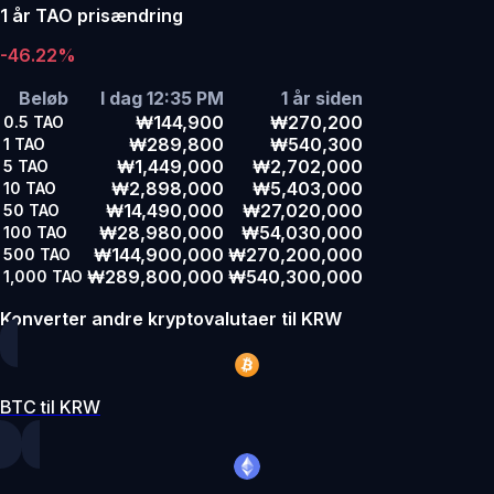
1 år TAO prisændring
-46.22%
Beløb
I dag 12:35 PM
1 år siden
₩144,900
₩270,200
0.5
TAO
₩289,800
₩540,300
1
TAO
₩1,449,000
₩2,702,000
5
TAO
₩2,898,000
₩5,403,000
10
TAO
₩14,490,000
₩27,020,000
50
TAO
₩28,980,000
₩54,030,000
100
TAO
₩144,900,000
₩270,200,000
500
TAO
₩289,800,000
₩540,300,000
1,000
TAO
Konverter andre kryptovalutaer til KRW
BTC til KRW