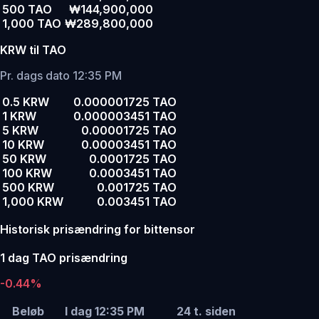
500 TAO
₩144,900,000
1,000 TAO
₩289,800,000
KRW til TAO
Pr. dags dato 12:35 PM
0.5 KRW
0.000001725 TAO
1 KRW
0.000003451 TAO
5 KRW
0.00001725 TAO
10 KRW
0.00003451 TAO
50 KRW
0.0001725 TAO
100 KRW
0.0003451 TAO
500 KRW
0.001725 TAO
1,000 KRW
0.003451 TAO
Historisk prisændring for bittensor
1 dag TAO prisændring
-0.44%
Beløb
I dag 12:35 PM
24 t. siden