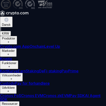
Dansk
|
KRW
Produkter
+
Crypto.com App
Onchain
Level Up
Markeder
+
Krypto
Funktioner
+
Kort
Kurve
Earn
Staking
DeFi-staking
Pay
Prime
Virksomheder
+
Custody
Pay for forhandlere
Udviklere
+
Cronos PoS
Cronos EVM
Cronos zkEVM
Pay SDK
AI Agent
SDK
Ressourcer