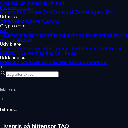
Cronos
EVM-kompatibelt lag 1
Få mere at vide
Cronos PoS
Cronos EVM
Cronos zkEVM
AI Agent SDK
Udforsk
Affiliate
Institutioner
Custody
Crypto.com
Om
os
Virksomhedsnyheder
Produktnyheder
Begivenheder
Karri
og registrering
Udviklere
Cronos PoS
Cronos EVM
Cronos zkEVM
Pay SDK
AI Agent
SDK
MCP Servers
Trading Skill Repo
Uddannelse
Uddannelse
Bitcoin
Research
Markedsopdateringer
Marked
bittensor
Livepris på bittensor TAO