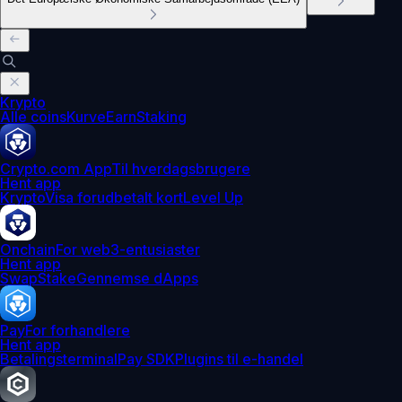
Krypto
Alle coins
Kurve
Earn
Staking
Crypto.com App
Til hverdagsbrugere
Hent app
Krypto
Visa forudbetalt kort
Level Up
Onchain
For web3-entusiaster
Hent app
Swap
Stake
Gennemse dApps
Pay
For forhandlere
Hent app
Betalingsterminal
Pay SDK
Plugins til e-handel