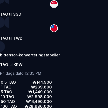
TAO til SGD
TAO til TWD
bittensor-konverteringstabeller
TAO til KRW
Pr. dags dato 12:35 PM
0.5 TAO
₩144,900
1 TAO
₩289,800
5 TAO
₩1,449,000
10 TAO
₩2,898,000
50 TAO
₩14,490,000
100 TAO
₩28,980,000