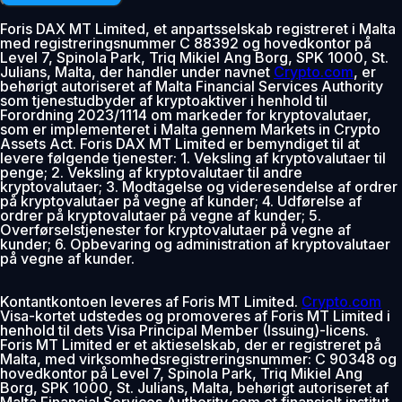
Foris DAX MT Limited, et anpartsselskab registreret i Malta
med registreringsnummer C 88392 og hovedkontor på
Level 7, Spinola Park, Triq Mikiel Ang Borg, SPK 1000, St.
Julians, Malta, der handler under navnet
Crypto.com
, er
behørigt autoriseret af Malta Financial Services Authority
som tjenestudbyder af kryptoaktiver i henhold til
Forordning 2023/1114 om markeder for kryptovalutaer,
som er implementeret i Malta gennem Markets in Crypto
Assets Act. Foris DAX MT Limited er bemyndiget til at
levere følgende tjenester: 1. Veksling af kryptovalutaer til
penge; 2. Veksling af kryptovalutaer til andre
kryptovalutaer; 3. Modtagelse og videresendelse af ordrer
på kryptovalutaer på vegne af kunder; 4. Udførelse af
ordrer på kryptovalutaer på vegne af kunder; 5.
Overførselstjenester for kryptovalutaer på vegne af
kunder; 6. Opbevaring og administration af kryptovalutaer
på vegne af kunder.
Kontantkontoen leveres af Foris MT Limited.
Crypto.com
Visa-kortet udstedes og promoveres af Foris MT Limited i
henhold til dets Visa Principal Member (Issuing)-licens.
Foris MT Limited er et aktieselskab, der er registreret på
Malta, med virksomhedsregistreringsnummer: C 90348 og
hovedkontor på Level 7, Spinola Park, Triq Mikiel Ang
Borg, SPK 1000, St. Julians, Malta, behørigt autoriseret af
Malta Financial Services Authority som et finansielt institut