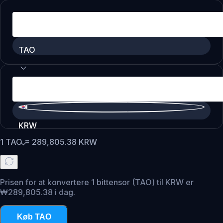
TAO
KRW
1
TAO
=
289,805.38
KRW
Prisen for at konvertere 1 bittensor (TAO) til KRW er
₩289,805.38 i dag.
Køb TAO