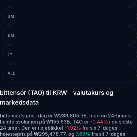
3M
6M
1Y
ALL
bittensor (TAO) til KRW – valutakurs og
markedsdata
bittensor's pris i dag er ₩289,805.38, med en 24-timers
handelsvolumen på ₩155.63B. TAO er
-0.44%
i de sidste
24 timer.
Den er i øjeblikket
-1.92%
fra sin 7-dages
højestepris på ₩295,478.77,
og
7.69%
fra sit 7-dages