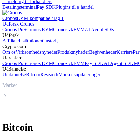
Tilmelding til forhandlere
Betalingsterminal
Pay SDK
Plugins til e-handel
Cronos
EVM-kompatibelt lag 1
Udforsk Cronos
Cronos PoS
Cronos EVM
Cronos zkEVM
AI Agent SDK
Udforsk
Affiliate
Institutioner
Custody
Crypto.com
Om os
Virksomhedsnyheder
Produktnyheder
Begivenheder
Karriere
Par
Udviklere
Cronos PoS
Cronos EVM
Cronos zkEVM
Pay SDK
AI Agent SDK
MC
Uddannelse
Uddannelse
Bitcoin
Research
Markedsopdateringer
Marked
Bitcoin
Bitcoin