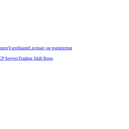
tnere
Værdipapir
Licenser og registrering
P Servers
Trading Skill Repo