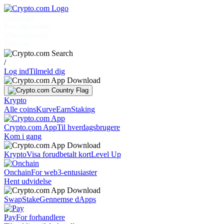
Markeder
Enkeltpersoner
Virksomheder
Udforsk
/
Log ind
Tilmeld dig
Krypto
Alle coins
Kurve
Earn
Staking
Crypto.com App
Til hverdagsbrugere
Kom i gang
Krypto
Visa forudbetalt kort
Level Up
Onchain
For web3-entusiaster
Hent udvidelse
Swap
Stake
Gennemse dApps
Pay
For forhandlere