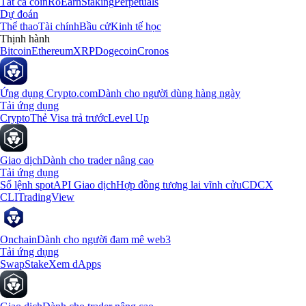
Tất cả coin
Rổ
Earn
Staking
Perpetuals
Dự đoán
Thể thao
Tài chính
Bầu cử
Kinh tế học
Thịnh hành
Bitcoin
Ethereum
XRP
Dogecoin
Cronos
Ứng dụng Crypto.com
Dành cho người dùng hàng ngày
Tải ứng dụng
Crypto
Thẻ Visa trả trước
Level Up
Giao dịch
Dành cho trader nâng cao
Tải ứng dụng
Sổ lệnh spot
API Giao dịch
Hợp đồng tương lai vĩnh cửu
CDCX
CLI
TradingView
Onchain
Dành cho người đam mê web3
Tải ứng dụng
Swap
Stake
Xem dApps