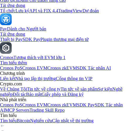
Giao dịch
Dành cho trader nâng cao
Tải ứng dụng
Tổ chức
Lưu ký
API và FIX 4.4
TradingView
Dự đoán
Pay
Dành cho Người bán
Tải ứng dụng
Thiết bị Pay
SDK Pay
Plugin thương mại điện tử
Cronos
Tương thích với EVM lớp 1
Tìm hiểu thêm
Cronos PoS
Cronos EVM
Cronos zkEVM
SDK Tác nhân AI
Chương trình
Liên kết
Nhà tạo lập thị trường
Cổng thông tin VIP
Crypto.com
Về Chúng Tôi
Tin tức về công ty
Tin tức về sản phẩm
Sự kiện
Nghề
nghiệp
Đối tác
Bảo mật
Giấy phép và Đăng ký
Nhà phát triển
Cronos PoS
Cronos EVM
Cronos zkEVM
SDK Pay
SDK Tác nhân
AI
MCP Servers
Trading Skill Repo
Tìm hiểu
Tìm hiểu
Bitcoin
Nghiên cứu
Cập nhật về thị trường