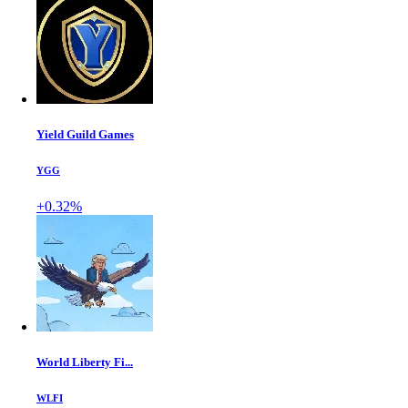
Yield Guild Games
YGG
+0.32%
World Liberty Fi...
WLFI