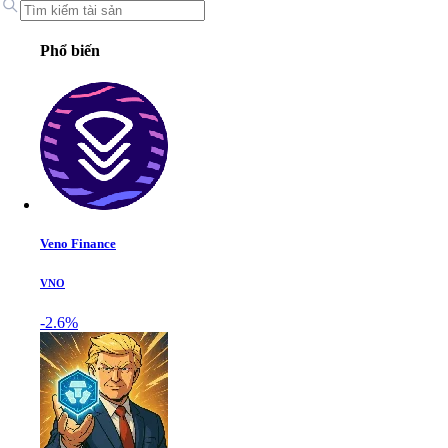
Phổ biến
Veno Finance
VNO
-2.6%