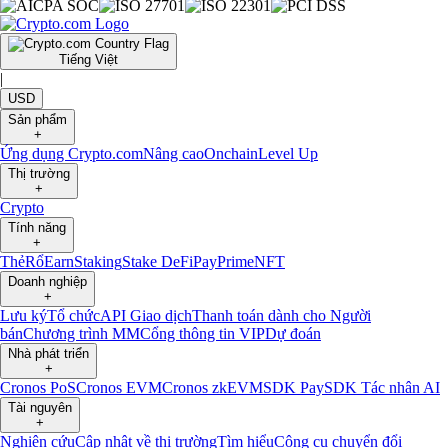
Tiếng Việt
|
USD
Sản phẩm
+
Ứng dụng Crypto.com
Nâng cao
Onchain
Level Up
Thị trường
+
Crypto
Tính năng
+
Thẻ
Rổ
Earn
Staking
Stake DeFi
Pay
Prime
NFT
Doanh nghiệp
+
Lưu ký
Tổ chức
API Giao dịch
Thanh toán dành cho Người
bán
Chương trình MM
Cổng thông tin VIP
Dự đoán
Nhà phát triển
+
Cronos PoS
Cronos EVM
Cronos zkEVM
SDK Pay
SDK Tác nhân AI
Tài nguyên
+
Nghiên cứu
Cập nhật về thị trường
Tìm hiểu
Công cụ chuyển đổi