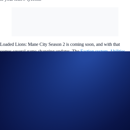
Loaded Lions: Mane City Season 2 is coming soon, and with that
comes several game changing updates. The
Faction system, Abilities
systems
, as well as the highly anticipated ‘
Dark Lions
’ and
‘
Crypto.com Tactical Gear
’ NFT collection integrations are all part of
this update.
Uniquely crafted as compared to the ‘Loaded Lions’ and ‘Cyber Cubs’
NFTs, the ‘Dark Lions’ collectibles offer distinct advantages for your
Attack abilities.
These NFTs play a vital role by enabling you to attack your fellow
tycoons more frequently, reducing the cost of an Attack, or extending
the duration of an effect on the tycoon you’re targeting.