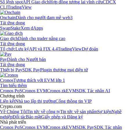
Sổ lệnh spot
API Giao dịch
Hợp đồng tương lai vĩnh cửu
CDCX
CLI
TradingView
Onchain
Dành cho người đam mê web3
Tải ứng dụng
Swap
Stake
Xem dApps
Giao dịch
Dành cho trader nâng cao
Tải ứng dụng
Tổ chức
Lưu ký
API và FIX 4.4
TradingView
Dự đoán
Pay
Dành cho Người bán
Tải ứng dụng
Thiết bị Pay
SDK Pay
Plugin thương mại điện tử
Cronos
Tương thích với EVM lớp 1
Tìm hiểu thêm
Cronos PoS
Cronos EVM
Cronos zkEVM
SDK Tác nhân AI
Chương trình
Liên kết
Nhà tạo lập thị trường
Cổng thông tin VIP
Crypto.com
Về Chúng Tôi
Tin tức về công ty
Tin tức về sản phẩm
Sự kiện
Nghề
nghiệp
Đối tác
Bảo mật
Giấy phép và Đăng ký
Nhà phát triển
Cronos PoS
Cronos EVM
Cronos zkEVM
SDK Pay
SDK Tác nhân