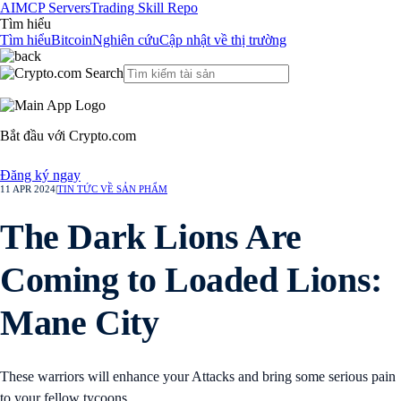
AI
MCP Servers
Trading Skill Repo
Tìm hiểu
Tìm hiểu
Bitcoin
Nghiên cứu
Cập nhật về thị trường
Bắt đầu với Crypto.com
Đăng ký ngay
11 APR 2024
|
TIN TỨC VỀ SẢN PHẨM
The Dark Lions Are
Coming to Loaded Lions:
Mane City
These warriors will enhance your Attacks and bring some serious pain
to your fellow tycoons