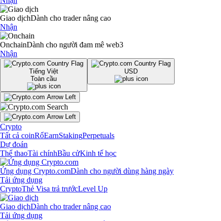
Nhận
Giao dịch
Dành cho trader nâng cao
Nhận
Onchain
Dành cho người đam mê web3
Nhận
Tiếng Việt
USD
Toàn cầu
Crypto
Tất cả coin
Rổ
Earn
Staking
Perpetuals
Dự đoán
Thể thao
Tài chính
Bầu cử
Kinh tế học
Ứng dụng Crypto.com
Dành cho người dùng hàng ngày
Tải ứng dụng
Crypto
Thẻ Visa trả trước
Level Up
Giao dịch
Dành cho trader nâng cao
Tải ứng dụng