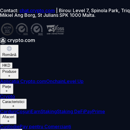
Contact:
chat.crypto.com
| Birou: Level 7, Spinola Park, Triq
Mikiel Ang Borg, St Julians SPK 1000 Malta.
Română
|
HKD
Produse
+
Aplicația Crypto.com
Onchain
Level Up
Piețe
+
Crypto
Caracteristici
+
Carduri
Coșuri
Earn
Staking
Staking DeFi
Pay
Prime
Afaceri
+
Custodie
Pay pentru Comercianți