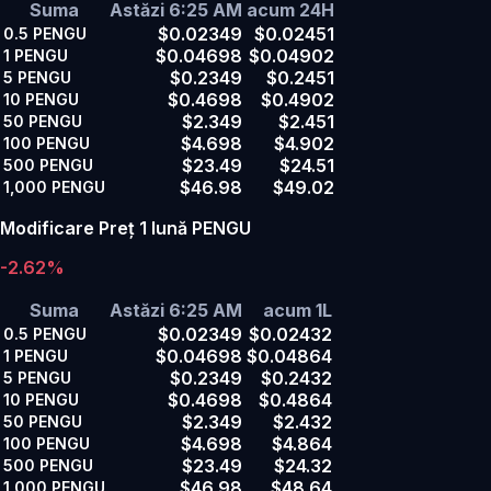
Suma
Astăzi 6:25 AM
acum 24H
$0.02349
$0.02451
0.5
PENGU
$0.04698
$0.04902
1
PENGU
$0.2349
$0.2451
5
PENGU
$0.4698
$0.4902
10
PENGU
$2.349
$2.451
50
PENGU
$4.698
$4.902
100
PENGU
$23.49
$24.51
500
PENGU
$46.98
$49.02
1,000
PENGU
Modificare Preț 1 lună PENGU
-2.62%
Suma
Astăzi 6:25 AM
acum 1L
$0.02349
$0.02432
0.5
PENGU
$0.04698
$0.04864
1
PENGU
$0.2349
$0.2432
5
PENGU
$0.4698
$0.4864
10
PENGU
$2.349
$2.432
50
PENGU
$4.698
$4.864
100
PENGU
$23.49
$24.32
500
PENGU
$46.98
$48.64
1,000
PENGU