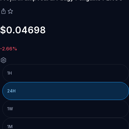
$0.04698
-2.66%
1H
24H
1W
1M