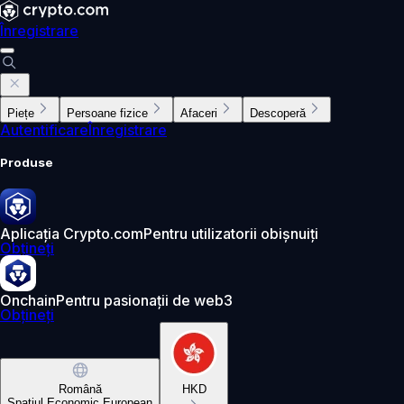
Înregistrare
Piețe
Persoane fizice
Afaceri
Descoperă
Autentificare
Înregistrare
Produse
Aplicația Crypto.com
Pentru utilizatorii obișnuiți
Obțineți
Onchain
Pentru pasionații de web3
Obțineți
Română
HKD
Spațiul Economic European