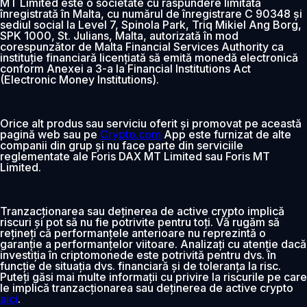
MT Limited este o societate cu răspundere limitată
înregistrată în Malta, cu numărul de înregistrare C 90348 și
sediul social la Level 7, Spinola Park, Triq Mikiel Ang Borg,
SPK 1000, St. Julians, Malta, autorizată în mod
corespunzător de Malta Financial Services Authority ca
instituție financiară licențiată să emită monedă electronică
conform Anexei a 3-a la Financial Institutions Act
(Electronic Money Institutions).
Orice alt produs sau serviciu oferit și promovat pe această
pagină web sau pe
Crypto.com
App este furnizat de alte
companii din grup și nu face parte din serviciile
reglementate ale Foris DAX MT Limited sau Foris MT
Limited.
Tranzacționarea sau deținerea de active crypto implică
riscuri și pot să nu fie potrivite pentru toți. Vă rugăm să
rețineți că performanțele anterioare nu reprezintă o
garanție a performanțelor viitoare. Analizați cu atenție dacă
investiția în criptomonede este potrivită pentru dvs. în
funcție de situația dvs. financiară și de toleranța la risc.
Puteți găsi mai multe informații cu privire la riscurile pe care
le implică tranzacționarea sau deținerea de active crypto
aici
.