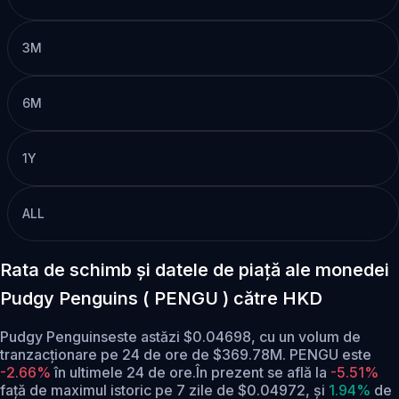
3M
6M
1Y
ALL
Rata de schimb și datele de piață ale monedei
Pudgy Penguins ( PENGU ) către HKD
Pudgy Penguinseste astăzi $0.04698, cu un volum de
tranzacționare pe 24 de ore de $369.78M. PENGU este
-2.66%
în ultimele 24 de ore.
În prezent se află la
-5.51%
față de maximul istoric pe 7 zile de $0.04972,
și
1.94%
de