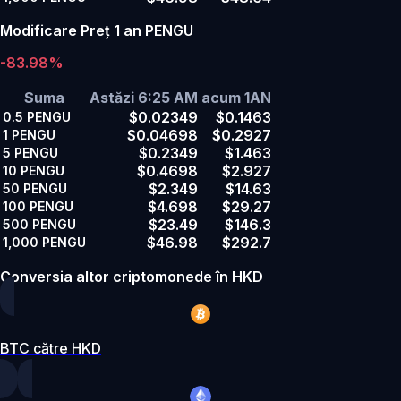
Modificare Preț 1 an PENGU
-83.98%
Suma
Astăzi 6:25 AM
acum 1AN
$0.02349
$0.1463
0.5
PENGU
$0.04698
$0.2927
1
PENGU
$0.2349
$1.463
5
PENGU
$0.4698
$2.927
10
PENGU
$2.349
$14.63
50
PENGU
$4.698
$29.27
100
PENGU
$23.49
$146.3
500
PENGU
$46.98
$292.7
1,000
PENGU
Conversia altor criptomonede în HKD
BTC către HKD