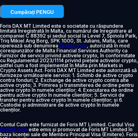
Cumpărați PENGU
Foris DAX MT Limited este o societate cu răspundere
limitată înregistrată în Malta, cu numărul de înregistrare al
companiei C 88392 și sediul social la Level 7, Spinola Park,
Triq Mikiel Ang Borg, SPK 1000, St. Julians, Malta, care
operează sub denumirea
Crypto.com
, autorizată în mod
corespunzător de Malta Financial Services Authority ca
Furnizor de servicii privind activele crypto, în conformitate
cu Regulamentul 2023/1114 privind piețele activelor crypto,
astfel cum a fost implementat în Malta prin Markets in
Crypto Assets Act. Foris DAX MT Limited este autorizată să
furnizeze următoarele servicii: 1. Schimb de active crypto
contra fonduri; 2. Exchange de active crypto contra alte
active crypto; 3. Primirea și transmiterea de ordine pentru
active crypto în numele clienților; 4. Executarea de ordine
pentru active crypto în numele clienților; 5. Servicii de
transfer pentru active crypto în numele clienților; și 6.
Custodie și administrare de active crypto în numele
clienților.
Contul Cash este furnizat de Foris MT Limited. Cardul Visa
Crypto.com
este emis și promovat de Foris MT Limited în
baza licenței sale de Membru Principal Visa (Emitere). Foris