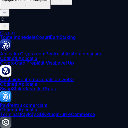
Crypto
Toate monedele
Coșuri
Earn
Staking
Aplicația Crypto.com
Pentru utilizatorii obișnuiți
Obțineți Aplicația
Crypto
Card Preplătit Visa
Level Up
Onchain
Pentru pasionații de web3
Obțineți Aplicația
Swap
Stake
Răsfoiți dApps
Pay
Pentru comercianți
Obțineți Aplicația
Terminal Pay
Pay SDK
Plugin-uri eCommerce