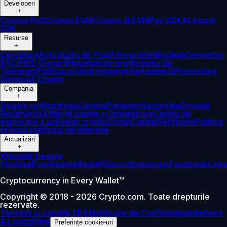
Developeri
+
Cronos PoS
Cronos EVM
Cronos zkEVM
Pay SDK
AI Agent
SDK
Resurse
+
Cercetare
Actualizări de Piață
Universitate
Învățați
Convertor
BTC/HKD
Glosar
Widgeturi de preț
Robotul de
Telegram
Politica privind reclamațiile
Asistență
Prezentare
Generală Crypto
Compania
+
Despre noi
Roadmap
Cariere
Parteneri
Securitate
Dovada
Rezervelor
Afiliere
Licențe și Înregistrare
Centru de
explorare a activelor crypto
Climat
Capital
Verificare
Politica
privind conflictul de interese
Actualizări
+
X
Noutăți Despre
Produse
Evenimente
Reddit
Discord
Instagram
Facebook
Link
Cryptocurrency in Every Wallet™
Copyright © 2018 - 2026 Crypto.com. Toate drepturile
rezervate.
Termeni și condiții EEA
Notificare de Confidențialitate
Fees
& Limits
Stare
Preferințe cookie-uri