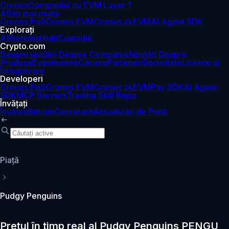
Cronos
Compatibil cu EVM Layer 1
Aflați mai multe
Cronos PoS
Cronos EVM
Cronos zkEVM
AI Agent SDK
Explorați
Afiliere
Instituții
Custodie
Crypto.com
Despre noi
Știri Despre Companie
Noutăți Despre
Produse
Evenimente
Cariere
Parteneri
Securitate
Licențe și
Înregistrare
Developeri
Cronos PoS
Cronos EVM
Cronos zkEVM
Pay SDK
AI Agent
SDK
MCP Servers
Trading Skill Repo
Învățați
Învățați
Bitcoin
Cercetare
Actualizări de Piață
Piaţă
Pudgy Penguins
Prețul în timp real al Pudgy Penguins PENGU