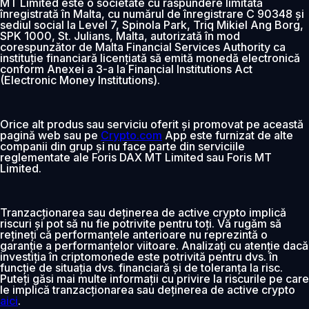
MT Limited este o societate cu răspundere limitată
înregistrată în Malta, cu numărul de înregistrare C 90348 și
sediul social la Level 7, Spinola Park, Triq Mikiel Ang Borg,
SPK 1000, St. Julians, Malta, autorizată în mod
corespunzător de Malta Financial Services Authority ca
instituție financiară licențiată să emită monedă electronică
conform Anexei a 3-a la Financial Institutions Act
(Electronic Money Institutions).
Orice alt produs sau serviciu oferit și promovat pe această
pagină web sau pe
Crypto.com
App este furnizat de alte
companii din grup și nu face parte din serviciile
reglementate ale Foris DAX MT Limited sau Foris MT
Limited.
Tranzacționarea sau deținerea de active crypto implică
riscuri și pot să nu fie potrivite pentru toți. Vă rugăm să
rețineți că performanțele anterioare nu reprezintă o
garanție a performanțelor viitoare. Analizați cu atenție dacă
investiția în criptomonede este potrivită pentru dvs. în
funcție de situația dvs. financiară și de toleranța la risc.
Puteți găsi mai multe informații cu privire la riscurile pe care
le implică tranzacționarea sau deținerea de active crypto
aici
.