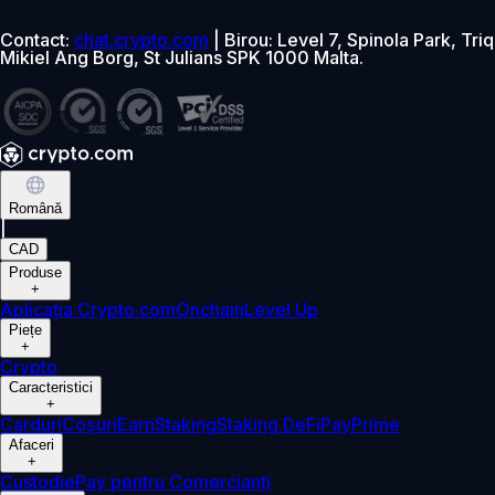
Contact:
chat.crypto.com
| Birou: Level 7, Spinola Park, Triq
Mikiel Ang Borg, St Julians SPK 1000 Malta.
Română
|
CAD
Produse
+
Aplicația Crypto.com
Onchain
Level Up
Piețe
+
Crypto
Caracteristici
+
Carduri
Coșuri
Earn
Staking
Staking DeFi
Pay
Prime
Afaceri
+
Custodie
Pay pentru Comercianți