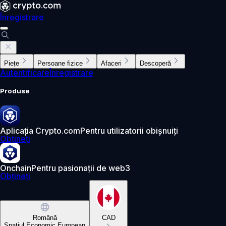
Înregistrare
Piețe
Persoane fizice
Afaceri
Descoperă
Autentificare
Înregistrare
Produse
Aplicația Crypto.com
Pentru utilizatorii obișnuiți
Obțineți
Onchain
Pentru pasionații de web3
Obțineți
Română
CAD
Spațiul Economic European