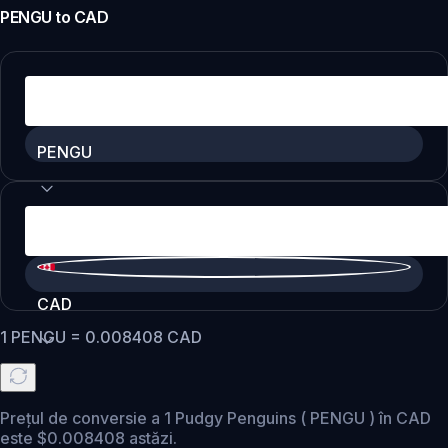
PENGU
to
CAD
PENGU
CAD
1
PENGU
=
0.008408
CAD
Prețul de conversie a 1 Pudgy Penguins ( PENGU ) în CAD
este $0.008408 astăzi.