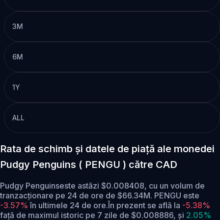
3M
6M
1Y
ALL
Rata de schimb și datele de piață ale monedei
Pudgy Penguins ( PENGU ) către CAD
Pudgy Penguinseste astăzi $0.008408, cu un volum de
tranzacționare pe 24 de ore de $66.34M. PENGU este
-3.57%
în ultimele 24 de ore.
În prezent se află la
-5.38%
față de maximul istoric pe 7 zile de $0.008886,
și
2.05%