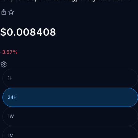
$0.008408
-3.57%
1H
24H
1W
1M