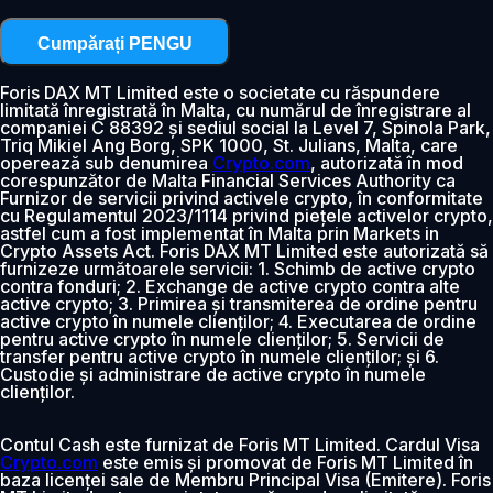
Cumpărați PENGU
Foris DAX MT Limited este o societate cu răspundere
limitată înregistrată în Malta, cu numărul de înregistrare al
companiei C 88392 și sediul social la Level 7, Spinola Park,
Triq Mikiel Ang Borg, SPK 1000, St. Julians, Malta, care
operează sub denumirea
Crypto.com
, autorizată în mod
corespunzător de Malta Financial Services Authority ca
Furnizor de servicii privind activele crypto, în conformitate
cu Regulamentul 2023/1114 privind piețele activelor crypto,
astfel cum a fost implementat în Malta prin Markets in
Crypto Assets Act. Foris DAX MT Limited este autorizată să
furnizeze următoarele servicii: 1. Schimb de active crypto
contra fonduri; 2. Exchange de active crypto contra alte
active crypto; 3. Primirea și transmiterea de ordine pentru
active crypto în numele clienților; 4. Executarea de ordine
pentru active crypto în numele clienților; 5. Servicii de
transfer pentru active crypto în numele clienților; și 6.
Custodie și administrare de active crypto în numele
clienților.
Contul Cash este furnizat de Foris MT Limited. Cardul Visa
Crypto.com
este emis și promovat de Foris MT Limited în
baza licenței sale de Membru Principal Visa (Emitere). Foris