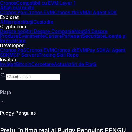
Cronos
Compatibil cu EVM Layer 1
Aflați mai multe
Cronos PoS
Cronos EVM
Cronos zkEVM
AI Agent SDK
Explorați
Afiliere
Instituții
Custodie
Crypto.com
Despre noi
Știri Despre Companie
Noutăți Despre
Produse
Evenimente
Cariere
Parteneri
Securitate
Licențe și
Înregistrare
Developeri
Cronos PoS
Cronos EVM
Cronos zkEVM
Pay SDK
AI Agent
SDK
MCP Servers
Trading Skill Repo
Învățați
Învățați
Bitcoin
Cercetare
Actualizări de Piață
Piaţă
Pudgy Penguins
Prețul în timp real al Pudgy Penguins PENGU