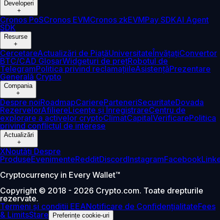
Developeri
+
Cronos PoS
Cronos EVM
Cronos zkEVM
Pay SDK
AI Agent
SDK
Resurse
+
Cercetare
Actualizări de Piață
Universitate
Învățați
Convertor
BTC/CAD
Glosar
Widgeturi de preț
Robotul de
Telegram
Politica privind reclamațiile
Asistență
Prezentare
Generală Crypto
Compania
+
Despre noi
Roadmap
Cariere
Parteneri
Securitate
Dovada
Rezervelor
Afiliere
Licențe și Înregistrare
Centru de
explorare a activelor crypto
Climat
Capital
Verificare
Politica
privind conflictul de interese
Actualizări
+
X
Noutăți Despre
Produse
Evenimente
Reddit
Discord
Instagram
Facebook
Link
Cryptocurrency in Every Wallet™
Copyright © 2018 - 2026 Crypto.com. Toate drepturile
rezervate.
Termeni și condiții EEA
Notificare de Confidențialitate
Fees
& Limits
Stare
Preferințe cookie-uri