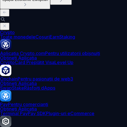
Crypto
Toate monedele
Coșuri
Earn
Staking
Aplicația Crypto.com
Pentru utilizatorii obișnuiți
Obțineți Aplicația
Crypto
Card Preplătit Visa
Level Up
Onchain
Pentru pasionații de web3
Obțineți Aplicația
Swap
Stake
Răsfoiți dApps
Pay
Pentru comercianți
Obțineți Aplicația
Terminal Pay
Pay SDK
Plugin-uri eCommerce