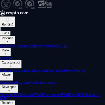
Română
|
TWD
Produse
+
Aplicația Crypto.com
Onchain
Level Up
Piețe
+
Crypto
Caracteristici
+
Carduri
Coșuri
Earn
Staking
Staking DeFi
Pay
Prime
Afaceri
+
Custodie
Pay pentru Comercianți
Developeri
+
Cronos PoS
Cronos EVM
Cronos zkEVM
Pay SDK
AI Agent
SDK
Resurse