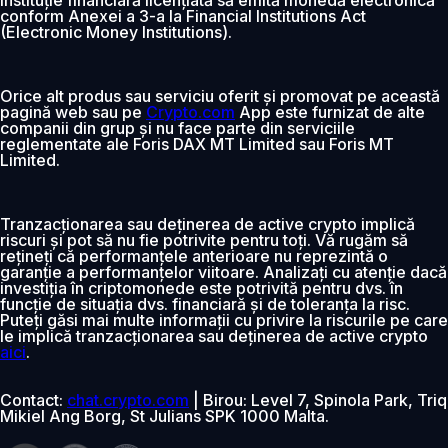
conform Anexei a 3-a la Financial Institutions Act
(Electronic Money Institutions).
Orice alt produs sau serviciu oferit și promovat pe această
pagină web sau pe
Crypto.com
App este furnizat de alte
companii din grup și nu face parte din serviciile
reglementate ale Foris DAX MT Limited sau Foris MT
Limited.
Tranzacționarea sau deținerea de active crypto implică
riscuri și pot să nu fie potrivite pentru toți. Vă rugăm să
rețineți că performanțele anterioare nu reprezintă o
garanție a performanțelor viitoare. Analizați cu atenție dacă
investiția în criptomonede este potrivită pentru dvs. în
funcție de situația dvs. financiară și de toleranța la risc.
Puteți găsi mai multe informații cu privire la riscurile pe care
le implică tranzacționarea sau deținerea de active crypto
aici
.
Contact:
chat.crypto.com
| Birou: Level 7, Spinola Park, Triq
Mikiel Ang Borg, St Julians SPK 1000 Malta.