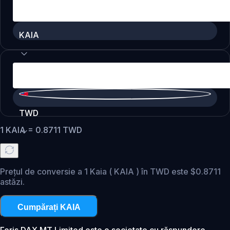
KAIA
TWD
1
KAIA
=
0.8711
TWD
Prețul de conversie a 1 Kaia ( KAIA ) în TWD este $0.8711
astăzi.
Cumpărați KAIA
Foris DAX MT Limited este o societate cu răspundere