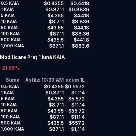
$0.4355
$0.4418
0.5
KAIA
$0.8711
$0.8836
1
KAIA
$4.355
$4.418
5
KAIA
$8.711
$8.836
10
KAIA
$43.55
$44.18
50
KAIA
$87.11
$88.36
100
KAIA
$435.5
$441.8
500
KAIA
$871.1
$883.6
1,000
KAIA
Modificare Preț 1 lună KAIA
-21.85%
Suma
Astăzi 10:33 AM
acum 1L
$0.4355
$0.5572
0.5
KAIA
$0.8711
$1.114
1
KAIA
$4.355
$5.572
5
KAIA
$8.711
$11.14
10
KAIA
$43.55
$55.72
50
KAIA
$87.11
$111.4
100
KAIA
$435.5
$557.2
500
KAIA
$871.1
$1,114
1,000
KAIA