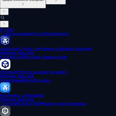
Crypto
Toate monedele
Coșuri
Earn
Staking
Aplicația Crypto.com
Pentru utilizatorii obișnuiți
Obțineți Aplicația
Crypto
Card Preplătit Visa
Level Up
Onchain
Pentru pasionații de web3
Obțineți Aplicația
Swap
Stake
Răsfoiți dApps
Pay
Pentru comercianți
Obțineți Aplicația
Terminal Pay
Pay SDK
Plugin-uri eCommerce