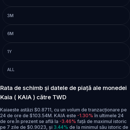
3M
6M
1Y
ALL
Rata de schimb și datele de piață ale monedei
Kaia ( KAIA ) către TWD
Kaiaeste astăzi $0.8711, cu un volum de tranzacționare pe
24 de ore de $103.54M. KAIA este
-1.30%
în ultimele 24
de ore.
În prezent se află la
-3.46%
față de maximul istoric
pe 7 zile de $0.9023,
și
3.44%
de la minimul său istoric de