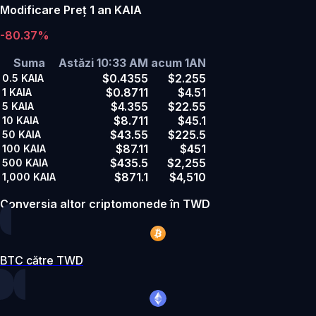
Modificare Preț 1 an KAIA
-80.37%
Suma
Astăzi 10:33 AM
acum 1AN
$0.4355
$2.255
0.5
KAIA
$0.8711
$4.51
1
KAIA
$4.355
$22.55
5
KAIA
$8.711
$45.1
10
KAIA
$43.55
$225.5
50
KAIA
$87.11
$451
100
KAIA
$435.5
$2,255
500
KAIA
$871.1
$4,510
1,000
KAIA
Conversia altor criptomonede în TWD
BTC către TWD