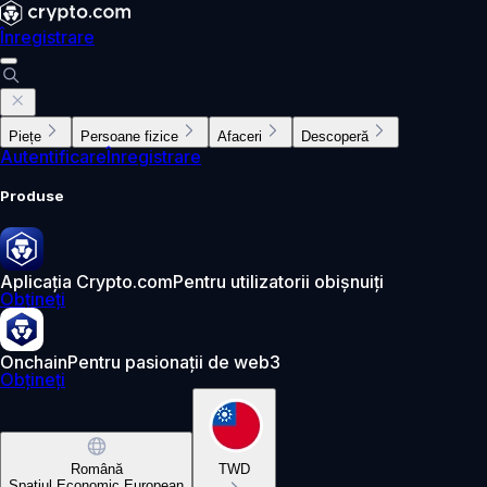
Înregistrare
Piețe
Persoane fizice
Afaceri
Descoperă
Autentificare
Înregistrare
Produse
Aplicația Crypto.com
Pentru utilizatorii obișnuiți
Obțineți
Onchain
Pentru pasionații de web3
Obțineți
Română
TWD
Spațiul Economic European