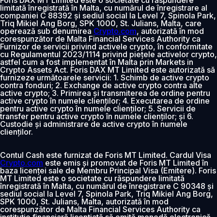
limitată înregistrată în Malta, cu numărul de înregistrare al
companiei C 88392 și sediul social la Level 7, Spinola Park,
Triq Mikiel Ang Borg, SPK 1000, St. Julians, Malta, care
operează sub denumirea
Crypto.com
, autorizată în mod
corespunzător de Malta Financial Services Authority ca
Furnizor de servicii privind activele crypto, în conformitate
cu Regulamentul 2023/1114 privind piețele activelor crypto,
astfel cum a fost implementat în Malta prin Markets in
Crypto Assets Act. Foris DAX MT Limited este autorizată să
furnizeze următoarele servicii: 1. Schimb de active crypto
contra fonduri; 2. Exchange de active crypto contra alte
active crypto; 3. Primirea și transmiterea de ordine pentru
active crypto în numele clienților; 4. Executarea de ordine
pentru active crypto în numele clienților; 5. Servicii de
transfer pentru active crypto în numele clienților; și 6.
Custodie și administrare de active crypto în numele
clienților.
Contul Cash este furnizat de Foris MT Limited. Cardul Visa
Crypto.com
este emis și promovat de Foris MT Limited în
baza licenței sale de Membru Principal Visa (Emitere). Foris
MT Limited este o societate cu răspundere limitată
înregistrată în Malta, cu numărul de înregistrare C 90348 și
sediul social la Level 7, Spinola Park, Triq Mikiel Ang Borg,
SPK 1000, St. Julians, Malta, autorizată în mod
corespunzător de Malta Financial Services Authority ca
instituție financiară licențiată să emită monedă electronică