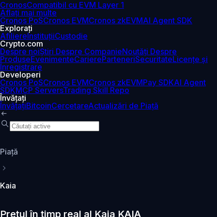
Cronos
Compatibil cu EVM Layer 1
Aflați mai multe
Cronos PoS
Cronos EVM
Cronos zkEVM
AI Agent SDK
Explorați
Afiliere
Instituții
Custodie
Crypto.com
Despre noi
Știri Despre Companie
Noutăți Despre
Produse
Evenimente
Cariere
Parteneri
Securitate
Licențe și
Înregistrare
Developeri
Cronos PoS
Cronos EVM
Cronos zkEVM
Pay SDK
AI Agent
SDK
MCP Servers
Trading Skill Repo
Învățați
Învățați
Bitcoin
Cercetare
Actualizări de Piață
Piaţă
Kaia
Prețul în timp real al Kaia KAIA