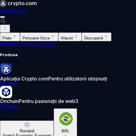
Înregistrare
Piețe
Persoane fizice
Afaceri
Descoperă
Autentificare
Înregistrare
Produse
Aplicația Crypto.com
Pentru utilizatorii obișnuiți
Obțineți
Onchain
Pentru pasionații de web3
Obțineți
Română
BRL
Spațiul Economic European