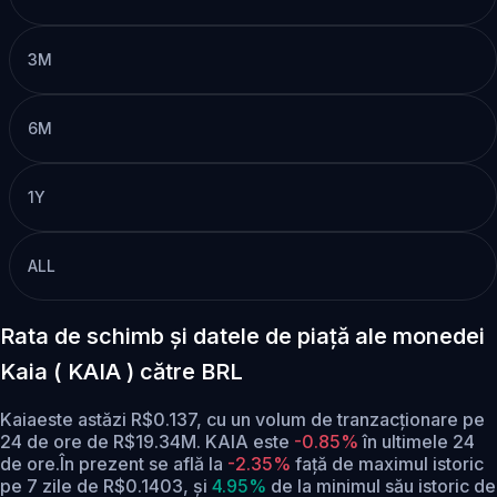
3M
6M
1Y
ALL
Rata de schimb și datele de piață ale monedei
Kaia ( KAIA ) către BRL
Kaiaeste astăzi R$0.137, cu un volum de tranzacționare pe
24 de ore de R$19.34M. KAIA este
-0.85%
în ultimele 24
de ore.
În prezent se află la
-2.35%
față de maximul istoric
pe 7 zile de R$0.1403,
și
4.95%
de la minimul său istoric de