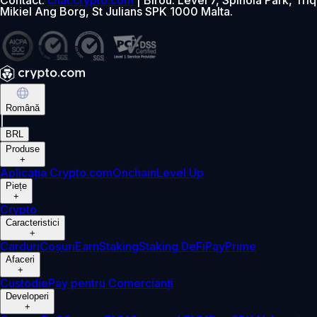
Mikiel Ang Borg, St Julians SPK 1000 Malta.
Română
|
BRL
Produse
+
Aplicația Crypto.com
Onchain
Level Up
Piețe
+
Crypto
Caracteristici
+
Carduri
Coșuri
Earn
Staking
Staking DeFi
Pay
Prime
Afaceri
+
Custodie
Pay pentru Comercianți
Developeri
+