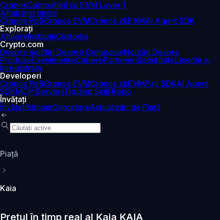
Cronos
Compatibil cu EVM Layer 1
Aflați mai multe
Cronos PoS
Cronos EVM
Cronos zkEVM
AI Agent SDK
Explorați
Afiliere
Instituții
Custodie
Crypto.com
Despre noi
Știri Despre Companie
Noutăți Despre
Produse
Evenimente
Cariere
Parteneri
Securitate
Licențe și
Înregistrare
Developeri
Cronos PoS
Cronos EVM
Cronos zkEVM
Pay SDK
AI Agent
SDK
MCP Servers
Trading Skill Repo
Învățați
Învățați
Bitcoin
Cercetare
Actualizări de Piață
Piaţă
Kaia
Prețul în timp real al Kaia KAIA