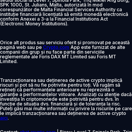
SPK 1000, St. Julians, Malta, autorizată în mod
corespunzător de Malta Financial Services Authority ca
instituție financiară licențiată să emită monedă electronică
conform Anexei a 3-a la Financial Institutions Act
(Electronic Money Institutions).
Orice alt produs sau serviciu oferit și promovat pe această
pagină web sau pe
Crypto.com
App este furnizat de alte
companii din grup și nu face parte din serviciile
reglementate ale Foris DAX MT Limited sau Foris MT
Limited.
Tranzacționarea sau deținerea de active crypto implică
riscuri și pot să nu fie potrivite pentru toți. Vă rugăm să
rețineți că performanțele anterioare nu reprezintă o
garanție a performanțelor viitoare. Analizați cu atenție dacă
investiția în criptomonede este potrivită pentru dvs. în
funcție de situația dvs. financiară și de toleranța la risc.
Puteți găsi mai multe informații cu privire la riscurile pe care
le implică tranzacționarea sau deținerea de active crypto
aici
.
Contact:
chat.crypto.com
| Birou: Level 7, Spinola Park, Triq