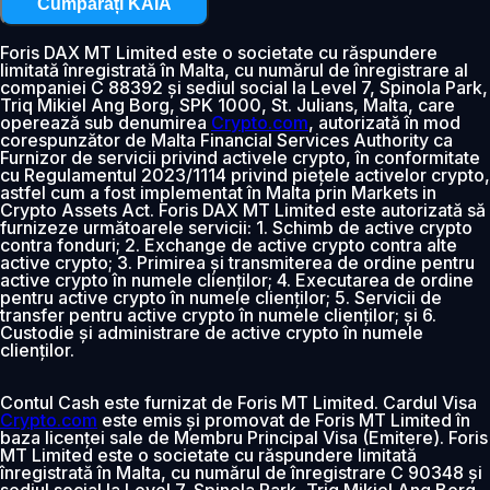
Cumpărați KAIA
Foris DAX MT Limited este o societate cu răspundere
limitată înregistrată în Malta, cu numărul de înregistrare al
companiei C 88392 și sediul social la Level 7, Spinola Park,
Triq Mikiel Ang Borg, SPK 1000, St. Julians, Malta, care
operează sub denumirea
Crypto.com
, autorizată în mod
corespunzător de Malta Financial Services Authority ca
Furnizor de servicii privind activele crypto, în conformitate
cu Regulamentul 2023/1114 privind piețele activelor crypto,
astfel cum a fost implementat în Malta prin Markets in
Crypto Assets Act. Foris DAX MT Limited este autorizată să
furnizeze următoarele servicii: 1. Schimb de active crypto
contra fonduri; 2. Exchange de active crypto contra alte
active crypto; 3. Primirea și transmiterea de ordine pentru
active crypto în numele clienților; 4. Executarea de ordine
pentru active crypto în numele clienților; 5. Servicii de
transfer pentru active crypto în numele clienților; și 6.
Custodie și administrare de active crypto în numele
clienților.
Contul Cash este furnizat de Foris MT Limited. Cardul Visa
Crypto.com
este emis și promovat de Foris MT Limited în
baza licenței sale de Membru Principal Visa (Emitere). Foris
MT Limited este o societate cu răspundere limitată
înregistrată în Malta, cu numărul de înregistrare C 90348 și
sediul social la Level 7, Spinola Park, Triq Mikiel Ang Borg,