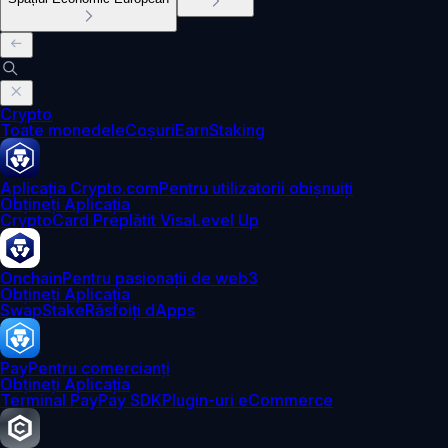
Crypto
Toate monedele
Coșuri
Earn
Staking
Aplicația Crypto.com
Pentru utilizatorii obișnuiți
Obțineți Aplicația
Crypto
Card Preplătit Visa
Level Up
Onchain
Pentru pasionații de web3
Obțineți Aplicația
Swap
Stake
Răsfoiți dApps
Pay
Pentru comercianți
Obțineți Aplicația
Terminal Pay
Pay SDK
Plugin-uri eCommerce