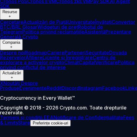
Cronos PoS
Cronos EVM
Cronos zkEVM
Pay SDK
AI Agent
SDK
Resurse
+
Cercetare
Actualizări de Piață
Universitate
Învățați
Convertor
BTC/BRL
Glosar
Widgeturi de preț
Robotul de
Telegram
Politica privind reclamațiile
Asistență
Prezentare
Generală Crypto
Compania
+
Despre noi
Roadmap
Cariere
Parteneri
Securitate
Dovada
Rezervelor
Afiliere
Licențe și Înregistrare
Centru de
explorare a activelor crypto
Climat
Capital
Verificare
Politica
privind conflictul de interese
Actualizări
+
X
Noutăți Despre
Produse
Evenimente
Reddit
Discord
Instagram
Facebook
Link
Cryptocurrency in Every Wallet™
Copyright © 2018 - 2026 Crypto.com. Toate drepturile
rezervate.
Termeni și condiții EEA
Notificare de Confidențialitate
Fees
& Limits
Stare
Preferințe cookie-uri