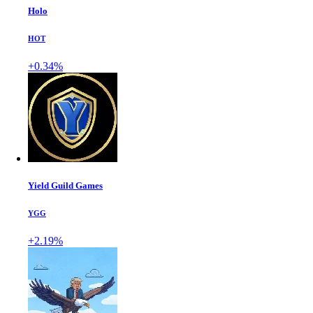
Holo
HOT
+0.34%
Yield Guild Games
YGG
+2.19%