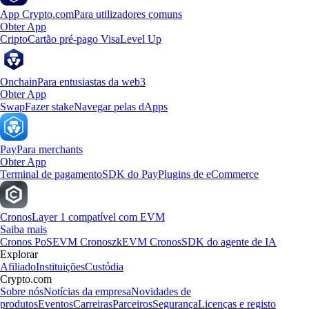
App Crypto.com
Para utilizadores comuns
Obter App
Cripto
Cartão pré-pago Visa
Level Up
Onchain
Para entusiastas da web3
Obter App
Swap
Fazer stake
Navegar pelas dApps
Pay
Para merchants
Obter App
Terminal de pagamento
SDK do Pay
Plugins de eCommerce
Cronos
Layer 1 compatível com EVM
Saiba mais
Cronos PoS
EVM Cronos
zkEVM Cronos
SDK do agente de IA
Explorar
Afiliado
Instituições
Custódia
Crypto.com
Sobre nós
Notícias da empresa
Novidades de
produtos
Eventos
Carreiras
Parceiros
Segurança
Licenças e registo