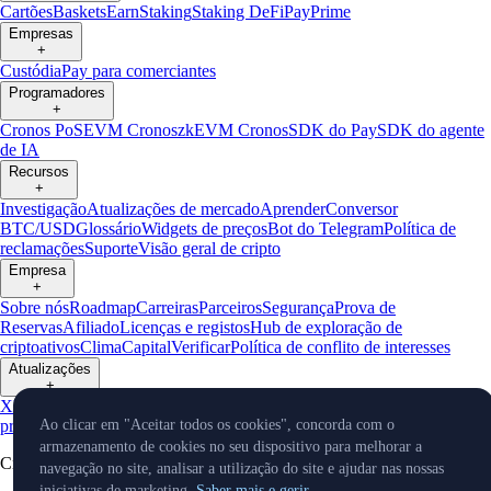
Cartões
Baskets
Earn
Staking
Staking DeFi
Pay
Prime
Empresas
+
Custódia
Pay para comerciantes
Programadores
+
Cronos PoS
EVM Cronos
zkEVM Cronos
SDK do Pay
SDK do agente
de IA
Recursos
+
Investigação
Atualizações de mercado
Aprender
Conversor
BTC/USD
Glossário
Widgets de preços
Bot do Telegram
Política de
reclamações
Suporte
Visão geral de cripto
Empresa
+
Sobre nós
Roadmap
Carreiras
Parceiros
Segurança
Prova de
Reservas
Afiliado
Licenças e registos
Hub de exploração de
criptoativos
Clima
Capital
Verificar
Política de conflito de interesses
Atualizações
+
X
Novidades de
produtos
Eventos
Reddit
Discord
Instagram
Facebook
LinkedIn
TradingVi
Ao clicar em "Aceitar todos os cookies", concorda com o
armazenamento de cookies no seu dispositivo para melhorar a
Cryptocurrency in Every Wallet™
navegação no site, analisar a utilização do site e ajudar nas nossas
iniciativas de marketing.
Saber mais e gerir.