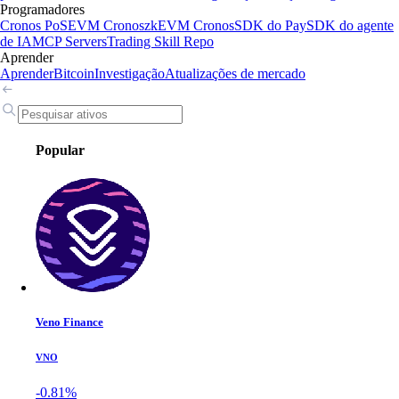
Programadores
Cronos PoS
EVM Cronos
zkEVM Cronos
SDK do Pay
SDK do agente
de IA
MCP Servers
Trading Skill Repo
Aprender
Aprender
Bitcoin
Investigação
Atualizações de mercado
Popular
Veno Finance
VNO
-0.81%