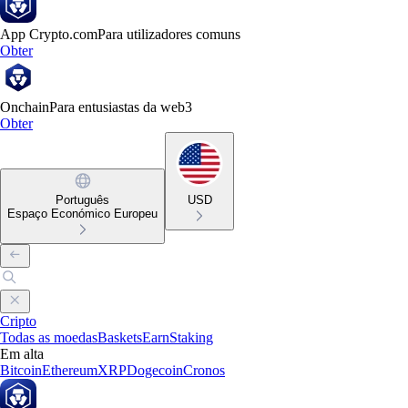
App Crypto.com
Para utilizadores comuns
Obter
Onchain
Para entusiastas da web3
Obter
Português
USD
Espaço Económico Europeu
Cripto
Todas as moedas
Baskets
Earn
Staking
Em alta
Bitcoin
Ethereum
XRP
Dogecoin
Cronos