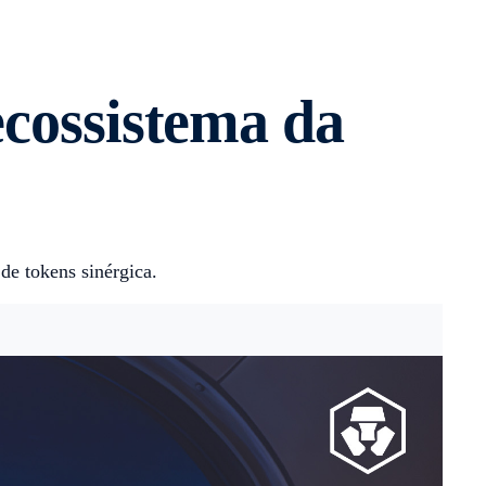
ecossistema da
e tokens sinérgica.