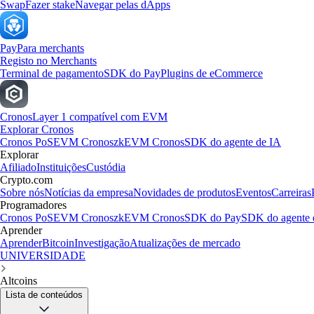
Swap
Fazer stake
Navegar pelas dApps
Pay
Para merchants
Registo no Merchants
Terminal de pagamento
SDK do Pay
Plugins de eCommerce
Cronos
Layer 1 compatível com EVM
Explorar Cronos
Cronos PoS
EVM Cronos
zkEVM Cronos
SDK do agente de IA
Explorar
Afiliado
Instituições
Custódia
Crypto.com
Sobre nós
Notícias da empresa
Novidades de produtos
Eventos
Carreiras
Programadores
Cronos PoS
EVM Cronos
zkEVM Cronos
SDK do Pay
SDK do agente 
Aprender
Aprender
Bitcoin
Investigação
Atualizações de mercado
UNIVERSIDADE
Altcoins
Lista de conteúdos