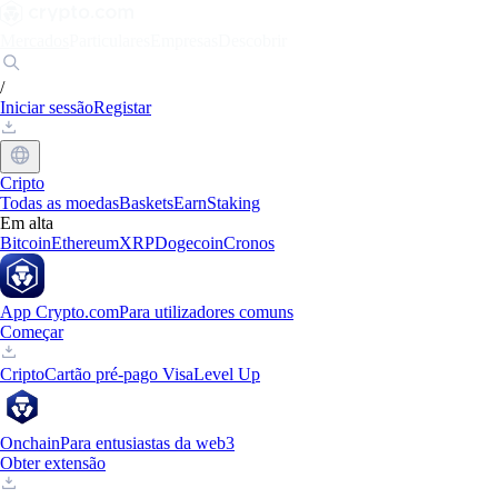
Mercados
Particulares
Empresas
Descobrir
/
Iniciar sessão
Registar
Cripto
Todas as moedas
Baskets
Earn
Staking
Em alta
Bitcoin
Ethereum
XRP
Dogecoin
Cronos
App Crypto.com
Para utilizadores comuns
Começar
Cripto
Cartão pré-pago Visa
Level Up
Onchain
Para entusiastas da web3
Obter extensão