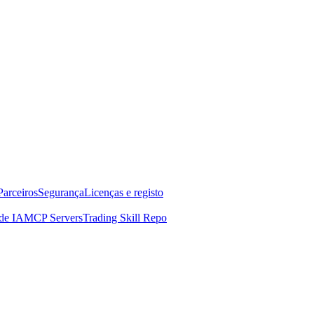
Parceiros
Segurança
Licenças e registo
de IA
MCP Servers
Trading Skill Repo