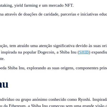
 staking, yield farming e um mercado NFT.
 através de doações de caridade, parcerias e iniciativas educ
ão, tem atraído uma atenção significativa devido às suas ori
inspirada na popular Dogecoin, a Shiba Inu (
SHIB
) expandiu
nte.
eda Shiba Inu, explorando as suas origens, componentes princi
nu
indivíduo ou grupo anónimo conhecido como Ryoshi. Inspirad
 ou da Ethereum, a Shiba Inu começou sem uma grande visão de