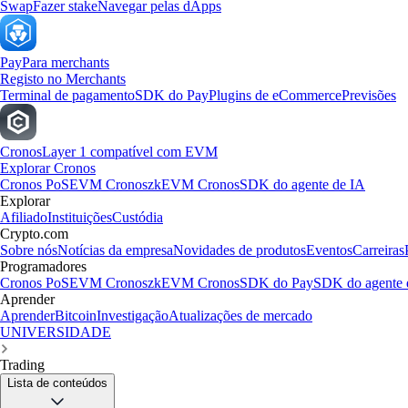
Swap
Fazer stake
Navegar pelas dApps
Pay
Para merchants
Registo no Merchants
Terminal de pagamento
SDK do Pay
Plugins de eCommerce
Previsões
Cronos
Layer 1 compatível com EVM
Explorar Cronos
Cronos PoS
EVM Cronos
zkEVM Cronos
SDK do agente de IA
Explorar
Afiliado
Instituições
Custódia
Crypto.com
Sobre nós
Notícias da empresa
Novidades de produtos
Eventos
Carreiras
Programadores
Cronos PoS
EVM Cronos
zkEVM Cronos
SDK do Pay
SDK do agente 
Aprender
Aprender
Bitcoin
Investigação
Atualizações de mercado
UNIVERSIDADE
Trading
Lista de conteúdos