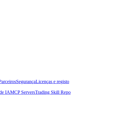
Parceiros
Segurança
Licenças e registo
de IA
MCP Servers
Trading Skill Repo