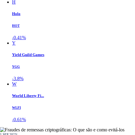
H
Holo
HOT
-0.41%
Y
Yield Guild Games
YGG
-3.8%
W
World Liberty Fi...
WLFI
-0.61%
1 SEP 2023
|