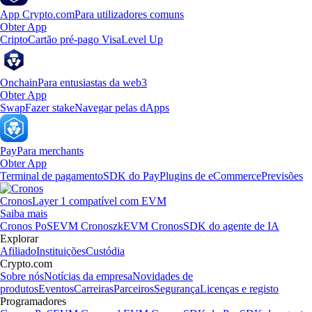
App Crypto.com
Para utilizadores comuns
Obter App
Cripto
Cartão pré-pago Visa
Level Up
Onchain
Para entusiastas da web3
Obter App
Swap
Fazer stake
Navegar pelas dApps
Pay
Para merchants
Obter App
Terminal de pagamento
SDK do Pay
Plugins de eCommerce
Previsões
Cronos
Layer 1 compatível com EVM
Saiba mais
Cronos PoS
EVM Cronos
zkEVM Cronos
SDK do agente de IA
Explorar
Afiliado
Instituições
Custódia
Crypto.com
Sobre nós
Notícias da empresa
Novidades de
produtos
Eventos
Carreiras
Parceiros
Segurança
Licenças e registo
Programadores