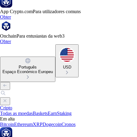
App Crypto.com
Para utilizadores comuns
Obter
Onchain
Para entusiastas da web3
Obter
Português
USD
Espaço Económico Europeu
Cripto
Todas as moedas
Baskets
Earn
Staking
Em alta
Bitcoin
Ethereum
XRP
Dogecoin
Cronos