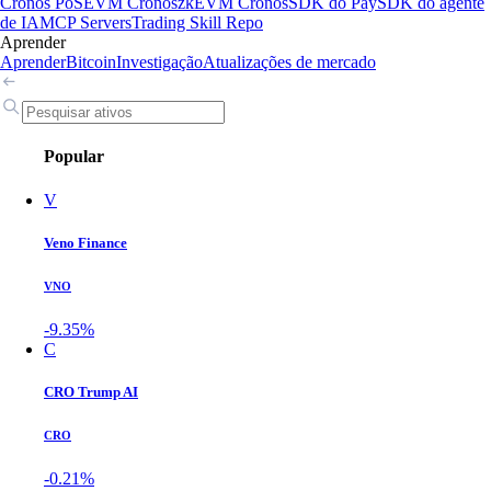
Cronos PoS
EVM Cronos
zkEVM Cronos
SDK do Pay
SDK do agente
de IA
MCP Servers
Trading Skill Repo
Aprender
Aprender
Bitcoin
Investigação
Atualizações de mercado
Popular
V
Veno Finance
VNO
-9.35%
C
CRO Trump AI
CRO
-0.21%