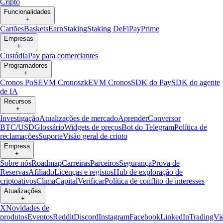
Cripto
Funcionalidades
+
Cartões
Baskets
Earn
Staking
Staking DeFi
Pay
Prime
Empresas
+
Custódia
Pay para comerciantes
Programadores
+
Cronos PoS
EVM Cronos
zkEVM Cronos
SDK do Pay
SDK do agente
de IA
Recursos
+
Investigação
Atualizações de mercado
Aprender
Conversor
BTC/USD
Glossário
Widgets de preços
Bot do Telegram
Política de
reclamações
Suporte
Visão geral de cripto
Empresa
+
Sobre nós
Roadmap
Carreiras
Parceiros
Segurança
Prova de
Reservas
Afiliado
Licenças e registos
Hub de exploração de
criptoativos
Clima
Capital
Verificar
Política de conflito de interesses
Atualizações
+
X
Novidades de
produtos
Eventos
Reddit
Discord
Instagram
Facebook
LinkedIn
TradingVi