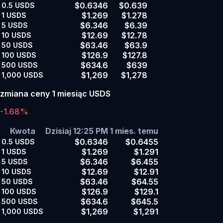
$0.6346
$0.639
0.5
USDS
$1.269
$1.278
1
USDS
$6.346
$6.39
5
USDS
$12.69
$12.78
10
USDS
$63.46
$63.9
50
USDS
$126.9
$127.8
100
USDS
$634.6
$639
500
USDS
$1,269
$1,278
1,000
USDS
zmiana ceny 1 miesiąc USDS
-1.68%
Kwota
Dzisiaj 12:25 PM
1 mies. temu
$0.6346
$0.6455
0.5
USDS
$1.269
$1.291
1
USDS
$6.346
$6.455
5
USDS
$12.69
$12.91
10
USDS
$63.46
$64.55
50
USDS
$126.9
$129.1
100
USDS
$634.6
$645.5
500
USDS
$1,269
$1,291
1,000
USDS