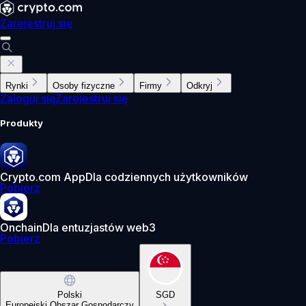
Zarejestruj się
Rynki
Osoby fizyczne
Firmy
Odkryj
Zaloguj się
Zarejestruj się
Produkty
Crypto.com App
Dla codziennych użytkowników
Pobierz
Onchain
Dla entuzjastów web3
Pobierz
Polski
SGD
Europejski Obszar Gospodarczy