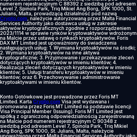
numerem rejestracyjnym C 88392 z siedzibą pod adresem
Level 7, Spinola Park, Triq Mikiel Ang Borg, SPK 1000, St.
Julians, Malta, prowadzącą działalność pod nazwą
Crypto.com
, należycie autoryzowaną przez Malta Financial
Services Authority jako dostawca usług w zakresie
aktywów kryptograficznych zgodnie z rozporządzeniem
2023/1114 w sprawie rynków kryptowaktywów wdrożonym
na Malcie przez ustawę o rynkach kryptoaktywów. Foris
DAX MT Limited jest upoważniony do świadczenia
następujących usług: 1. Wymiana kryptoaktywów na środki;
2. Wymiana kryptoaktywów na inne aktywa
kryptograficzne; 3. Przyjmowanie i przekazywanie zleceń
dotyczących kryptoaktywów w imieniu klientów; 4.
Realizacja zleceń dotyczących kryptoaktywów w imieniu
klientów; 5. Usługi transferu kryptoaktywów w imieniu
klientów; oraz 6. Przechowywanie i administrowanie
kryptoaktywami w imieniu klientów.
Konto Gotówkowe jest prowadzone przez Foris MT
Limited. Karta
Crypto.com
Visa jest wydawana i
promowana przez Foris MT Limited na podstawie licencji
Visa Principal Member (Issuing). Foris MT Limited jest
spółką z ograniczoną odpowiedzialnością zarejestrowaną
na Malcie pod numerem rejestracyjnym C 90348 z
siedzibą pod adresem Level 7, Spinola Park, Triq Mikiel
Ang Borg, SPK 1000, St. Julians, Malta, należycie
upoważnioną przez Malta Financial Services Authority jako