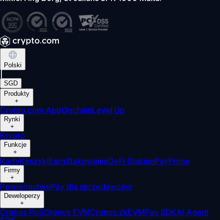
Polski
|
SGD
Produkty
+
Crypto.com App
Onchain
Level Up
Rynki
+
Krypto
Funkcje
+
Karty
Koszyki
Earn
Stakowanie
DeFi Staking
Pay
Prime
Firmy
+
Powiernictwo
Pay dla sprzedawców
Deweloperzy
+
Cronos PoS
Cronos EVM
Cronos zkEVM
Pay SDK
AI Agent
SDK