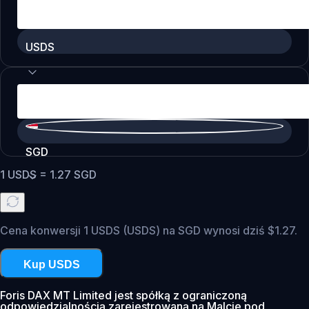
USDS
SGD
1
USDS
=
1.27
SGD
Cena konwersji 1 USDS (USDS) na SGD wynosi dziś $1.27.
Kup USDS
Foris DAX MT Limited jest spółką z ograniczoną
odpowiedzialnością zarejestrowaną na Malcie pod