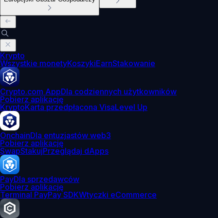
Krypto
Wszystkie monety
Koszyki
Earn
Stakowanie
Crypto.com App
Dla codziennych użytkowników
Pobierz aplikację
Krypto
Karta przedpłacona Visa
Level Up
Onchain
Dla entuzjastów web3
Pobierz aplikację
Swap
Stakuj
Przeglądaj dApps
Pay
Dla sprzedawców
Pobierz aplikację
Terminal Pay
Pay SDK
Wtyczki eCommerce