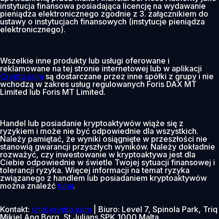
instytucja finansowa posiadająca licencję na wydawanie
pieniądza elektronicznego zgodnie z 3. załącznikiem do
ustawy o instytucjach finansowych (instytucje pieniądza
elektronicznego).
Wszelkie inne produkty lub usługi oferowane i
reklamowane na tej stronie internetowej lub w aplikacji
Crypto.com
są dostarczane przez inne spółki z grupy i nie
wchodzą w zakres usług regulowanych Foris DAX MT
Limited lub Foris MT Limited.
Handel lub posiadanie kryptoaktywów wiąże się z
ryzykiem i może nie być odpowiednie dla wszystkich.
Należy pamiętać, że wyniki osiągnięte w przeszłości nie
stanowią gwarancji przyszłych wyników. Należy dokładnie
rozważyć, czy inwestowanie w kryptoaktywa jest dla
Ciebie odpowiednie w świetle Twojej sytuacji finansowej i
tolerancji ryzyka. Więcej informacji na temat ryzyka
związanego z handlem lub posiadaniem kryptoaktywów
można znaleźć
tutaj
.
Kontakt:
chat.crypto.com
| Biuro: Level 7, Spinola Park, Triq
Mikiel Ang Borg, St Julians SPK 1000 Malta.