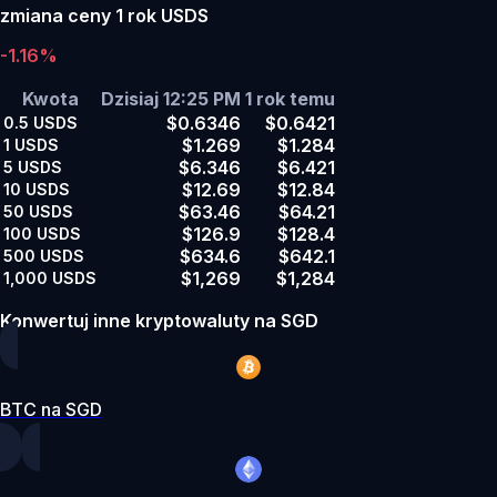
zmiana ceny 1 rok USDS
-1.16%
Kwota
Dzisiaj 12:25 PM
1 rok temu
$0.6346
$0.6421
0.5
USDS
$1.269
$1.284
1
USDS
$6.346
$6.421
5
USDS
$12.69
$12.84
10
USDS
$63.46
$64.21
50
USDS
$126.9
$128.4
100
USDS
$634.6
$642.1
500
USDS
$1,269
$1,284
1,000
USDS
Konwertuj inne kryptowaluty na SGD
BTC na SGD