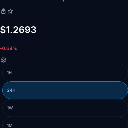
$1.2693
-0.68%
1H
24H
1W
1M