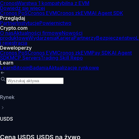
Cronos
Warstwa 1 kompatybilna z EVM
Dowiedz się więcej
Cronos PoS
Cronos EVM
Cronos zkEVM
AI Agent SDK
Przeglądaj
Partner
Instytucje
Powiernictwo
Crypto.com
O nas
Aktualności firmowe
Nowości
produktowe
Wydarzenia
Kariera
Partnerzy
Bezpieczeństwo
L
i rejestracja
Deweloperzy
Cronos PoS
Cronos EVM
Cronos zkEVM
Pay SDK
AI Agent
SDK
MCP Servers
Trading Skill Repo
Learn
Learn
Bitcoin
Badania
Aktualizacje rynkowe
Rynek
USDS
Cena USDS USDS na żywo