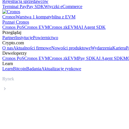
Rejestracja sprzedawców
Terminal Pay
Pay SDK
Wtyczki eCommerce
Cronos
Warstwa 1 kompatybilna z EVM
Poznaj Cronos
Cronos PoS
Cronos EVM
Cronos zkEVM
AI Agent SDK
Przeglądaj
Partner
Instytucje
Powiernictwo
Crypto.com
O nas
Aktualności firmowe
Nowości produktowe
Wydarzenia
Kariera
P
Deweloperzy
Cronos PoS
Cronos EVM
Cronos zkEVM
Pay SDK
AI Agent SDK
MC
Learn
Learn
Bitcoin
Badania
Aktualizacje rynkowe
Rynek
USDS
Cena USDS USDS na żywo