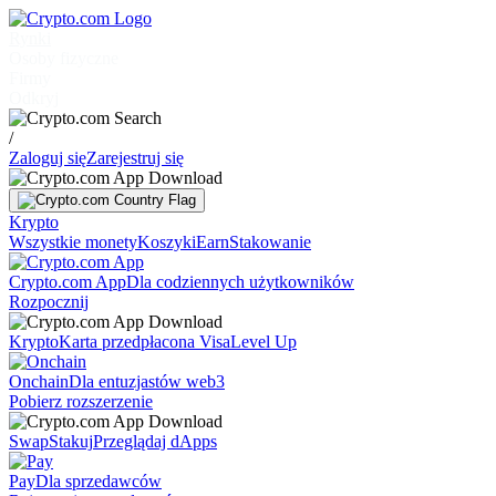
Rynki
Osoby fizyczne
Firmy
Odkryj
/
Zaloguj się
Zarejestruj się
Krypto
Wszystkie monety
Koszyki
Earn
Stakowanie
Crypto.com App
Dla codziennych użytkowników
Rozpocznij
Krypto
Karta przedpłacona Visa
Level Up
Onchain
Dla entuzjastów web3
Pobierz rozszerzenie
Swap
Stakuj
Przeglądaj dApps
Pay
Dla sprzedawców