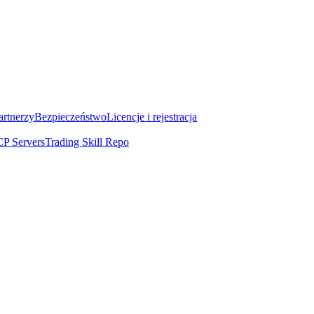
artnerzy
Bezpieczeństwo
Licencje i rejestracja
P Servers
Trading Skill Repo