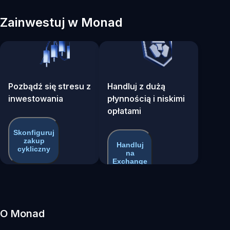
Zainwestuj w Monad
Pozbądź się stresu z
Handluj z dużą
inwestowania
płynnością i niskimi
opłatami
Skonfiguruj
zakup
Handluj
cykliczny
na
Exchange
O Monad