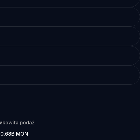
ałkowita podaż
00.68B MON