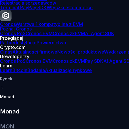
Rejestracja sprzedawców
Terminal Pay
Pay SDK
Wtyczki eCommerce
Cronos
Warstwa 1 kompatybilna z EVM
Poznaj Cronos
Cronos PoS
Cronos EVM
Cronos zkEVM
AI Agent SDK
Przeglądaj
Partner
Instytucje
Powiernictwo
Crypto.com
O nas
Aktualności firmowe
Nowości produktowe
Wydarzeni
Deweloperzy
Cronos PoS
Cronos EVM
Cronos zkEVM
Pay SDK
AI Agent S
Learn
Learn
Bitcoin
Badania
Aktualizacje rynkowe
Rynek
Monad
Monad
MON