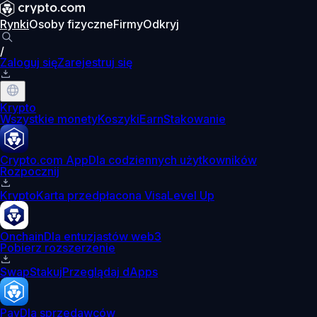
Rynki
Osoby fizyczne
Firmy
Odkryj
/
Zaloguj się
Zarejestruj się
Krypto
Wszystkie monety
Koszyki
Earn
Stakowanie
Crypto.com App
Dla codziennych użytkowników
Rozpocznij
Krypto
Karta przedpłacona Visa
Level Up
Onchain
Dla entuzjastów web3
Pobierz rozszerzenie
Swap
Stakuj
Przeglądaj dApps
Pay
Dla sprzedawców