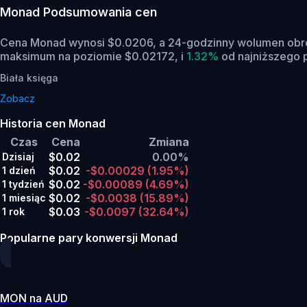
Monad
Podsumowania cen
Cena Monad wynosi $0.0206, a 24-godzinny wolumen obr
maksimum na poziomie $0.02172,
i
1.32%
od najniższego 
Biała księga
Zobacz
Historia cen Monad
Czas
Cena
Zmiana
$0.02
0.00%
Dzisiaj
$0.02
-$0.00029
(1.95%)
1 dzień
$0.02
-$0.00089
(4.69%)
1 tydzień
$0.02
-$0.0038
(15.89%)
1 miesiąc
$0.03
-$0.0097
(32.64%)
1 rok
Popularne pary konwersji Monad
MON na AUD