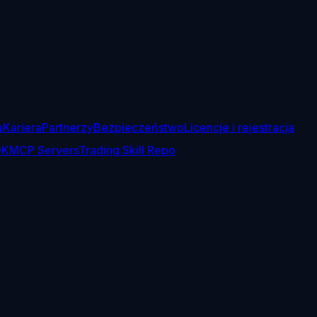
a
Kariera
Partnerzy
Bezpieczeństwo
Licencje i rejestracja
DK
MCP Servers
Trading Skill Repo