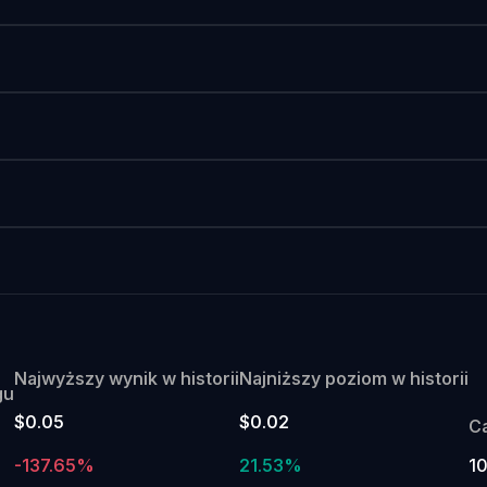
Najwyższy wynik w historii
Najniższy poziom w historii
gu
$0.05
$0.02
C
-137.65%
21.53%
1