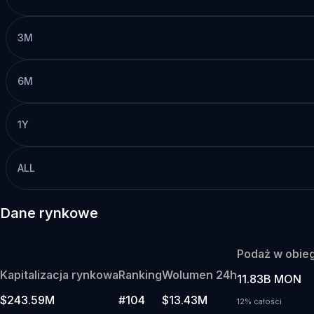
3M
6M
1Y
ALL
Dane rynkowe
Podaż w obie
Kapitalizacja rynkowa
Ranking
Wolumen 24h
11.83B MON
$243.59M
#104
$13.43M
12% całości