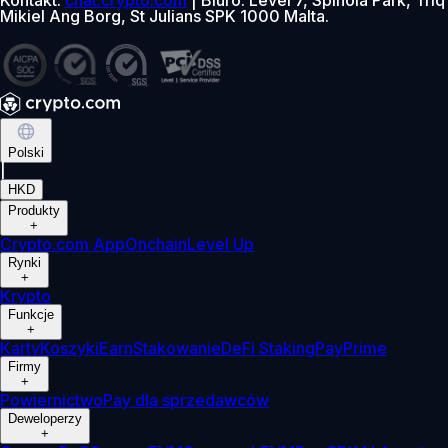
Mikiel Ang Borg, St Julians SPK 1000 Malta.
Polski
|
HKD
Produkty
+
Crypto.com App
Onchain
Level Up
Rynki
+
Krypto
Funkcje
+
Karty
Koszyki
Earn
Stakowanie
DeFi Staking
Pay
Prime
Firmy
+
Powiernictwo
Pay dla sprzedawców
Deweloperzy
+