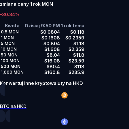
zmiana ceny 1 rok MON
-30.34%
Kwota
Dzisiaj 9:50 PM
1 rok temu
$0.0804
$0.118
0.5
MON
$0.1608
$0.2359
1
MON
$0.804
$1.18
5
MON
$1.608
$2.359
10
MON
$8.04
$11.8
50
MON
$16.08
$23.59
100
MON
$80.4
$118
500
MON
$160.8
$235.9
1,000
MON
Konwertuj inne kryptowaluty na HKD
BTC na HKD