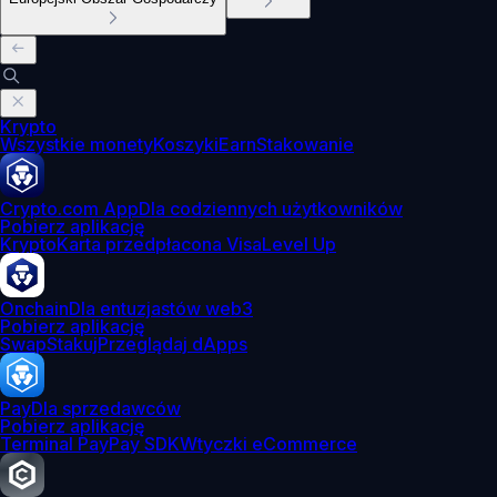
Krypto
Wszystkie monety
Koszyki
Earn
Stakowanie
Crypto.com App
Dla codziennych użytkowników
Pobierz aplikację
Krypto
Karta przedpłacona Visa
Level Up
Onchain
Dla entuzjastów web3
Pobierz aplikację
Swap
Stakuj
Przeglądaj dApps
Pay
Dla sprzedawców
Pobierz aplikację
Terminal Pay
Pay SDK
Wtyczki eCommerce