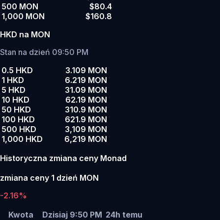
500 MON
$80.4
1,000 MON
$160.8
HKD na MON
Stan na dzień 09:50 PM
0.5 HKD
3.109 MON
1 HKD
6.219 MON
5 HKD
31.09 MON
10 HKD
62.19 MON
50 HKD
310.9 MON
100 HKD
621.9 MON
500 HKD
3,109 MON
1,000 HKD
6,219 MON
Historyczna zmiana ceny Monad
zmiana ceny 1 dzień MON
-2.16%
Kwota
Dzisiaj 9:50 PM
24h temu