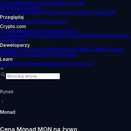
Cronos
Warstwa 1 kompatybilna z EVM
Dowiedz się więcej
Cronos PoS
Cronos EVM
Cronos zkEVM
AI Agent SDK
Przeglądaj
Partner
Instytucje
Powiernictwo
Crypto.com
O nas
Aktualności firmowe
Nowości
produktowe
Wydarzenia
Kariera
Partnerzy
Bezpieczeństwo
L
i rejestracja
Deweloperzy
Cronos PoS
Cronos EVM
Cronos zkEVM
Pay SDK
AI Agent
SDK
MCP Servers
Trading Skill Repo
Learn
Learn
Bitcoin
Badania
Aktualizacje rynkowe
Rynek
Monad
Cena Monad MON na żywo