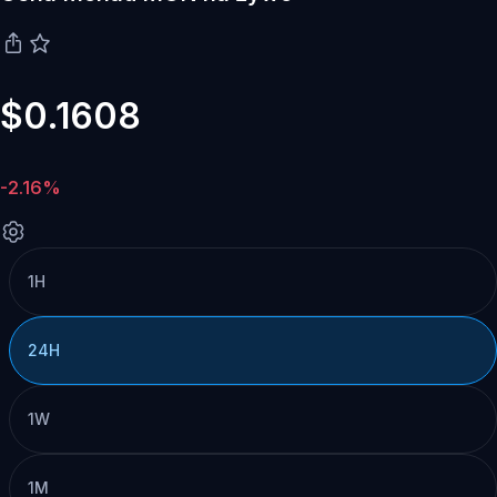
$0.1608
-2.16%
1H
24H
1W
1M