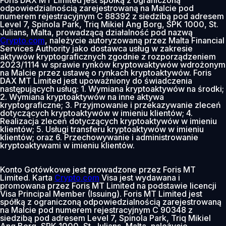
odpowiedzialnością zarejestrowaną na Malcie pod
numerem rejestracyjnym C 88392 z siedzibą pod adresem
Level 7, Spinola Park, Triq Mikiel Ang Borg, SPK 1000, St.
Julians, Malta, prowadzącą działalność pod nazwą
Crypto.com
, należycie autoryzowaną przez Malta Financial
Services Authority jako dostawca usług w zakresie
aktywów kryptograficznych zgodnie z rozporządzeniem
2023/1114 w sprawie rynków kryptowaktywów wdrożonym
na Malcie przez ustawę o rynkach kryptoaktywów. Foris
DAX MT Limited jest upoważniony do świadczenia
następujących usług: 1. Wymiana kryptoaktywów na środki;
2. Wymiana kryptoaktywów na inne aktywa
kryptograficzne; 3. Przyjmowanie i przekazywanie zleceń
dotyczących kryptoaktywów w imieniu klientów; 4.
Realizacja zleceń dotyczących kryptoaktywów w imieniu
klientów; 5. Usługi transferu kryptoaktywów w imieniu
klientów; oraz 6. Przechowywanie i administrowanie
kryptoaktywami w imieniu klientów.
Konto Gotówkowe jest prowadzone przez Foris MT
Limited. Karta
Crypto.com
Visa jest wydawana i
promowana przez Foris MT Limited na podstawie licencji
Visa Principal Member (Issuing). Foris MT Limited jest
spółką z ograniczoną odpowiedzialnością zarejestrowaną
na Malcie pod numerem rejestracyjnym C 90348 z
siedzibą pod adresem Level 7, Spinola Park, Triq Mikiel
Ang Borg, SPK 1000, St. Julians, Malta, należycie