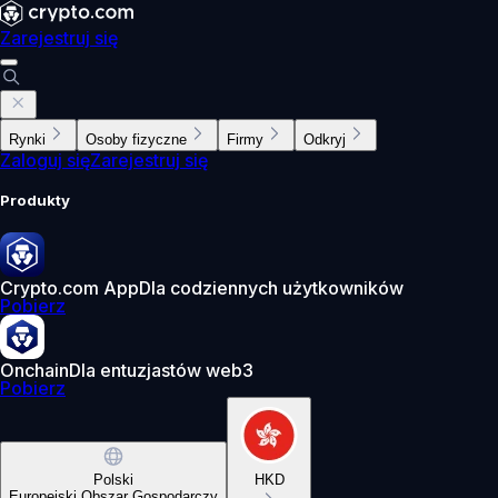
Zarejestruj się
Rynki
Osoby fizyczne
Firmy
Odkryj
Zaloguj się
Zarejestruj się
Produkty
Crypto.com App
Dla codziennych użytkowników
Pobierz
Onchain
Dla entuzjastów web3
Pobierz
Polski
HKD
Europejski Obszar Gospodarczy