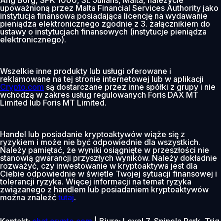
upoważnioną przez Malta Financial Services Authority jako
instytucja finansowa posiadająca licencję na wydawanie
pieniądza elektronicznego zgodnie z 3. załącznikiem do
ustawy o instytucjach finansowych (instytucje pieniądza
elektronicznego).
Wszelkie inne produkty lub usługi oferowane i
reklamowane na tej stronie internetowej lub w aplikacji
Crypto.com
są dostarczane przez inne spółki z grupy i nie
wchodzą w zakres usług regulowanych Foris DAX MT
Limited lub Foris MT Limited.
Handel lub posiadanie kryptoaktywów wiąże się z
ryzykiem i może nie być odpowiednie dla wszystkich.
Należy pamiętać, że wyniki osiągnięte w przeszłości nie
stanowią gwarancji przyszłych wyników. Należy dokładnie
rozważyć, czy inwestowanie w kryptoaktywa jest dla
Ciebie odpowiednie w świetle Twojej sytuacji finansowej i
tolerancji ryzyka. Więcej informacji na temat ryzyka
związanego z handlem lub posiadaniem kryptoaktywów
można znaleźć
tutaj
.
Kontakt:
chat.crypto.com
| Biuro: Level 7, Spinola Park, Triq