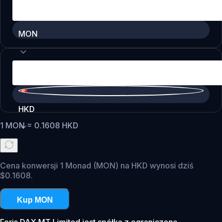
MON
HKD
1
MON
=
0.1608
HKD
Cena konwersji 1 Monad (MON) na HKD wynosi dziś
$0.1608.
Kup MON
Foris DAX MT Limited jest spółką z ograniczoną