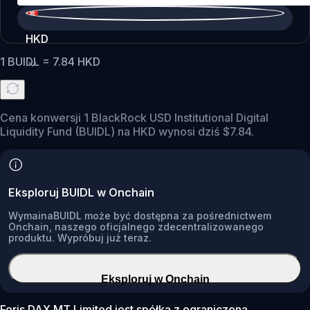
HKD
1
BUIDL
=
7.84
HKD
Cena konwersji 1 BlackRock USD Institutional Digital
Liquidity Fund (BUIDL) na HKD wynosi dziś $7.84.
Eksploruj BUIDL w Onchain
WymainaBUIDL może być dostępna za pośrednictwem
Onchain, naszego oficjalnego zdecentralizowanego
produktu. Wypróbuj już teraz.
Eksploruj w Onchain
Foris DAX MT Limited jest spółką z ograniczoną