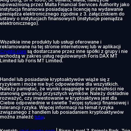
upoważnioną przez Malta Financial Services Authority jako
instytucja finansowa posiadająca licencję na wydawanie
pieniądza elektronicznego zgodnie z 3. załącznikiem do
ustawy o instytucjach finansowych (instytucje pieniądza
elektronicznego).
Wszelkie inne produkty lub usługi oferowane i
reklamowane na tej stronie internetowej lub w aplikacji
Crypto.com
są dostarczane przez inne spółki z grupy i nie
wchodzą w zakres usług regulowanych Foris DAX MT
Limited lub Foris MT Limited.
Handel lub posiadanie kryptoaktywów wiąże się z
ryzykiem i może nie być odpowiednie dla wszystkich.
Należy pamiętać, że wyniki osiągnięte w przeszłości nie
stanowią gwarancji przyszłych wyników. Należy dokładnie
rozważyć, czy inwestowanie w kryptoaktywa jest dla
Ciebie odpowiednie w świetle Twojej sytuacji finansowej i
tolerancji ryzyka. Więcej informacji na temat ryzyka
związanego z handlem lub posiadaniem kryptoaktywów
można znaleźć
tutaj
.
Kontakt:
chat.crypto.com
| Biuro: Level 7, Spinola Park, Triq