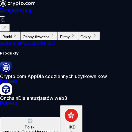
Zarejestruj się
Rynki
Osoby fizyczne
Firmy
Odkryj
Zaloguj się
Zarejestruj się
Produkty
Crypto.com App
Dla codziennych użytkowników
Pobierz
Onchain
Dla entuzjastów web3
Pobierz
Polski
HKD
Europejski Obszar Gospodarczy