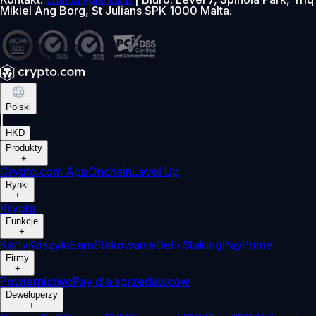
Mikiel Ang Borg, St Julians SPK 1000 Malta.
Polski
|
HKD
Produkty
+
Crypto.com App
Onchain
Level Up
Rynki
+
Krypto
Funkcje
+
Karty
Koszyki
Earn
Stakowanie
DeFi Staking
Pay
Prime
Firmy
+
Powiernictwo
Pay dla sprzedawców
Deweloperzy
+