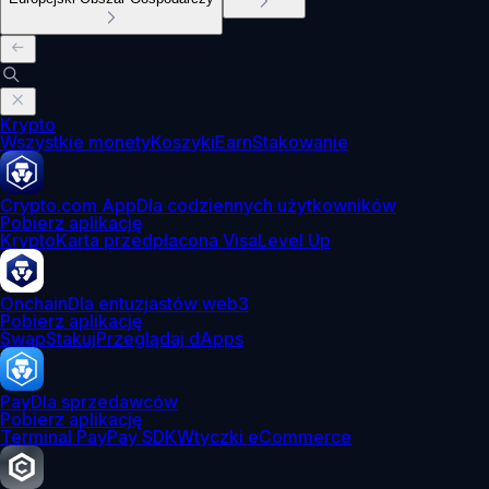
Krypto
Wszystkie monety
Koszyki
Earn
Stakowanie
Crypto.com App
Dla codziennych użytkowników
Pobierz aplikację
Krypto
Karta przedpłacona Visa
Level Up
Onchain
Dla entuzjastów web3
Pobierz aplikację
Swap
Stakuj
Przeglądaj dApps
Pay
Dla sprzedawców
Pobierz aplikację
Terminal Pay
Pay SDK
Wtyczki eCommerce