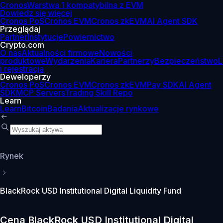
Cronos
Warstwa 1 kompatybilna z EVM
Dowiedz się więcej
Cronos PoS
Cronos EVM
Cronos zkEVM
AI Agent SDK
Przeglądaj
Partner
Instytucje
Powiernictwo
Crypto.com
O nas
Aktualności firmowe
Nowości
produktowe
Wydarzenia
Kariera
Partnerzy
Bezpieczeństwo
L
i rejestracja
Deweloperzy
Cronos PoS
Cronos EVM
Cronos zkEVM
Pay SDK
AI Agent
SDK
MCP Servers
Trading Skill Repo
Learn
Learn
Bitcoin
Badania
Aktualizacje rynkowe
Rynek
BlackRock USD Institutional Digital Liquidity Fund
Cena BlackRock USD Institutional Digital