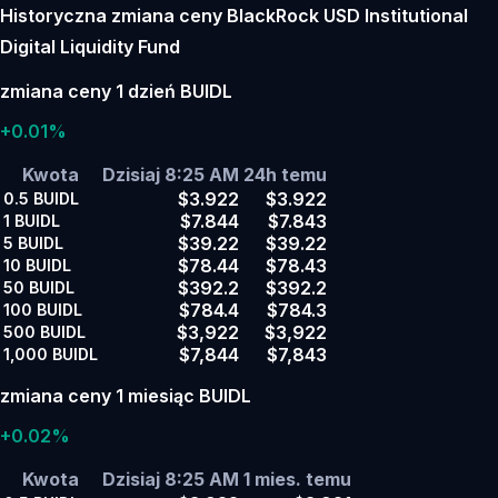
Historyczna zmiana ceny BlackRock USD Institutional
Digital Liquidity Fund
zmiana ceny 1 dzień BUIDL
+0.01%
Kwota
Dzisiaj 8:25 AM
24h temu
$3.922
$3.922
0.5
BUIDL
$7.844
$7.843
1
BUIDL
$39.22
$39.22
5
BUIDL
$78.44
$78.43
10
BUIDL
$392.2
$392.2
50
BUIDL
$784.4
$784.3
100
BUIDL
$3,922
$3,922
500
BUIDL
$7,844
$7,843
1,000
BUIDL
zmiana ceny 1 miesiąc BUIDL
+0.02%
Kwota
Dzisiaj 8:25 AM
1 mies. temu