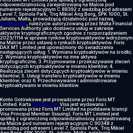
odpowiedzialnością zarejestrowaną na Malcie pod
numerem rejestracyjnym C 88392 z siedzibą pod adresem
Level 7, Spinola Park, Triq Mikiel Ang Borg, SPK 1000, St.
Julians, Malta, prowadzącą działalność pod nazwą
Crypto.com
, należycie autoryzowaną przez Malta Financial
Services Authority jako dostawca usług w zakresie
aktywów kryptograficznych zgodnie z rozporządzeniem
2023/1114 w sprawie rynków kryptowaktywów wdrożonym
na Malcie przez ustawę o rynkach kryptoaktywów. Foris
DAX MT Limited jest upoważniony do świadczenia
następujących usług: 1. Wymiana kryptoaktywów na środki;
2. Wymiana kryptoaktywów na inne aktywa
kryptograficzne; 3. Przyjmowanie i przekazywanie zleceń
dotyczących kryptoaktywów w imieniu klientów; 4.
Realizacja zleceń dotyczących kryptoaktywów w imieniu
klientów; 5. Usługi transferu kryptoaktywów w imieniu
klientów; oraz 6. Przechowywanie i administrowanie
kryptoaktywami w imieniu klientów.
Konto Gotówkowe jest prowadzone przez Foris MT
Limited. Karta
Crypto.com
Visa jest wydawana i
promowana przez Foris MT Limited na podstawie licencji
Visa Principal Member (Issuing). Foris MT Limited jest
spółką z ograniczoną odpowiedzialnością zarejestrowaną
na Malcie pod numerem rejestracyjnym C 90348 z
siedzibą pod adresem Level 7, Spinola Park, Triq Mikiel
Ang Borg, SPK 1000, St. Julians, Malta, należycie