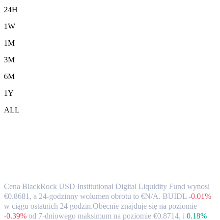
24H
1W
1M
3M
6M
1Y
ALL
Kurs wymiany i dane rynkowe BlackRock
USD Institutional Digital Liquidity Fund
(BUIDL) na EUR
Cena BlackRock USD Institutional Digital Liquidity Fund wynosi
€0.8681, a 24-godzinny wolumen obrotu to €N/A. BUIDL
-0.01%
w ciągu ostatnich 24 godzin.
Obecnie znajduje się na poziomie
-0.39%
od 7-dniowego maksimum na poziomie €0.8714,
i
0.18%