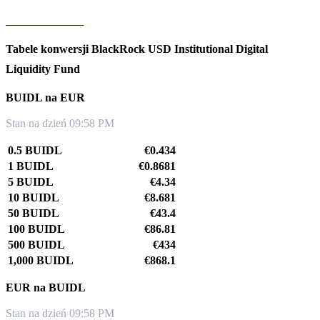
BUIDL na KRW
Tabele konwersji BlackRock USD Institutional Digital
Liquidity Fund
BUIDL na EUR
Stan na dzień 09:58 PM
0.5 BUIDL
€0.434
1 BUIDL
€0.8681
5 BUIDL
€4.34
10 BUIDL
€8.681
50 BUIDL
€43.4
100 BUIDL
€86.81
500 BUIDL
€434
1,000 BUIDL
€868.1
EUR na BUIDL
Stan na dzień 09:58 PM