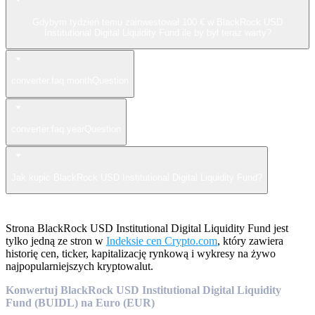
Gdybym tydzień temu zainwestował 100 € w BlackRock USD
Institutional Digital Liquidity Fund ile by był teraz warty?
converter.faq.monthQuestion
converter.faq.yearQuestion
Jak kupić BlackRock USD Institutional Digital Liquidity Fund?
Strona BlackRock USD Institutional Digital Liquidity Fund jest
tylko jedną ze stron w
Indeksie cen Crypto.com
, który zawiera
historię cen, ticker, kapitalizację rynkową i wykresy na żywo
najpopularniejszych kryptowalut.
Konwertuj BlackRock USD Institutional Digital Liquidity
Fund (BUIDL) na Euro (EUR)