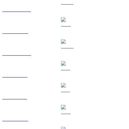
USDT na EUR
BNB na EUR
USDC na EUR
XRP na EUR
SOL na EUR
TRX na EUR