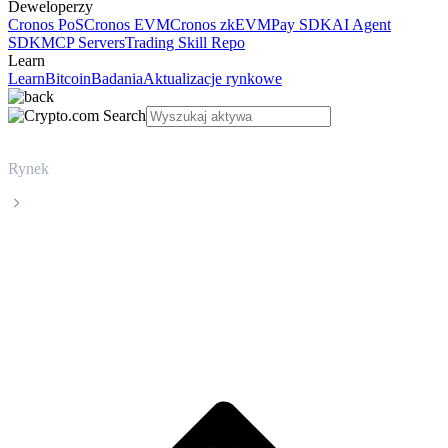
Deweloperzy
Cronos PoS
Cronos EVM
Cronos zkEVM
Pay SDK
AI Agent
SDK
MCP Servers
Trading Skill Repo
Learn
Learn
Bitcoin
Badania
Aktualizacje rynkowe
Rynek
BlackRock USD Institutional Digital Liquidity Fund
Cena BlackRock USD Institutional Digital
Liquidity Fund BUIDL na żywo