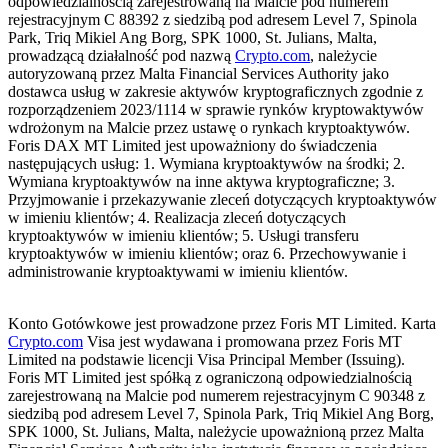
odpowiedzialnością zarejestrowaną na Malcie pod numerem
rejestracyjnym C 88392 z siedzibą pod adresem Level 7, Spinola
Park, Triq Mikiel Ang Borg, SPK 1000, St. Julians, Malta,
prowadzącą działalność pod nazwą
Crypto.com
, należycie
autoryzowaną przez Malta Financial Services Authority jako
dostawca usług w zakresie aktywów kryptograficznych zgodnie z
rozporządzeniem 2023/1114 w sprawie rynków kryptowaktywów
wdrożonym na Malcie przez ustawę o rynkach kryptoaktywów.
Foris DAX MT Limited jest upoważniony do świadczenia
następujących usług: 1. Wymiana kryptoaktywów na środki; 2.
Wymiana kryptoaktywów na inne aktywa kryptograficzne; 3.
Przyjmowanie i przekazywanie zleceń dotyczących kryptoaktywów
w imieniu klientów; 4. Realizacja zleceń dotyczących
kryptoaktywów w imieniu klientów; 5. Usługi transferu
kryptoaktywów w imieniu klientów; oraz 6. Przechowywanie i
administrowanie kryptoaktywami w imieniu klientów.
Konto Gotówkowe jest prowadzone przez Foris MT Limited. Karta
Crypto.com
Visa jest wydawana i promowana przez Foris MT
Limited na podstawie licencji Visa Principal Member (Issuing).
Foris MT Limited jest spółką z ograniczoną odpowiedzialnością
zarejestrowaną na Malcie pod numerem rejestracyjnym C 90348 z
siedzibą pod adresem Level 7, Spinola Park, Triq Mikiel Ang Borg,
SPK 1000, St. Julians, Malta, należycie upoważnioną przez Malta