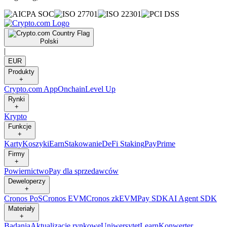
Polski
|
EUR
Produkty
+
Crypto.com App
Onchain
Level Up
Rynki
+
Krypto
Funkcje
+
Karty
Koszyki
Earn
Stakowanie
DeFi Staking
Pay
Prime
Firmy
+
Powiernictwo
Pay dla sprzedawców
Deweloperzy
+
Cronos PoS
Cronos EVM
Cronos zkEVM
Pay SDK
AI Agent SDK
Materiały
+
Badania
Aktualizacje rynkowe
Uniwersytet
Learn
Konwerter