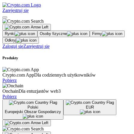
Zarejestruj się
Rynki
Osoby fizyczne
Firmy
Odkryj
Zaloguj się
Zarejestruj się
Produkty
Crypto.com App
Dla codziennych użytkowników
Pobierz
Onchain
Dla entuzjastów web3
Pobierz
Polski
EUR
Europejski Obszar Gospodarczy