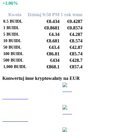
+1.06%
Kwota
Dzisiaj 9:58 PM
1 rok temu
€0.434
€0.4287
0.5
BUIDL
€0.8681
€0.8574
1
BUIDL
€4.34
€4.287
5
BUIDL
€8.681
€8.574
10
BUIDL
€43.4
€42.87
50
BUIDL
€86.81
€85.74
100
BUIDL
€434
€428.7
500
BUIDL
€868.1
€857.4
1,000
BUIDL
Konwertuj inne kryptowaluty na EUR
BTC na EUR
ETH na EUR