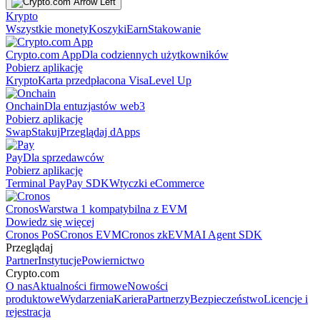
Krypto
Wszystkie monety
Koszyki
Earn
Stakowanie
Crypto.com App
Dla codziennych użytkowników
Pobierz aplikację
Krypto
Karta przedpłacona Visa
Level Up
Onchain
Dla entuzjastów web3
Pobierz aplikację
Swap
Stakuj
Przeglądaj dApps
Pay
Dla sprzedawców
Pobierz aplikację
Terminal Pay
Pay SDK
Wtyczki eCommerce
Cronos
Warstwa 1 kompatybilna z EVM
Dowiedz się więcej
Cronos PoS
Cronos EVM
Cronos zkEVM
AI Agent SDK
Przeglądaj
Partner
Instytucje
Powiernictwo
Crypto.com
O nas
Aktualności firmowe
Nowości
produktowe
Wydarzenia
Kariera
Partnerzy
Bezpieczeństwo
Licencje i
rejestracja