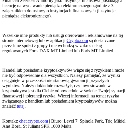
Financial Services Authority jako instytucja finansowa posiadająca
licencję na wydawanie pieniądza elektronicznego zgodnie z 3.
załącznikiem do ustawy o instytucjach finansowych (instytucje
pieniądza elektronicznego).
Wszelkie inne produkty lub usługi oferowane i reklamowane na tej
stronie internetowej lub w aplikacji
Crypto.com
są dostarczane
przez inne spółki z grupy i nie wchodzą w zakres usług
regulowanych Foris DAX MT Limited lub Foris MT Limited.
Handel lub posiadanie kryptoaktywów wiąże się z ryzykiem i może
nie być odpowiednie dla wszystkich. Należy pamiętać, że wyniki
osiągnięte w przeszłości nie stanowią gwarancji przyszłych
wyników. Należy dokładnie rozważyć, czy inwestowanie w
kryptoaktywa jest dla Ciebie odpowiednie w świetle Twojej sytuacji
finansowej i tolerancji ryzyka. Więcej informacji na temat ryzyka
związanego z handlem lub posiadaniem kryptoaktywów można
znaleźć
tutaj
.
Kontakt:
chat.crypto.com
| Biuro: Level 7, Spinola Park, Triq Mikiel
Ang Borg, St Julians SPK 1000 Malta.