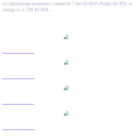
od najniższego poziomu z ostatnich 7 dni €0.8665.
Podaż BUIDL w
obiegu to 2.73B BUIDL.
Popularne pary konwersji BlackRock USD Institutional Digital
Liquidity Fund
BUIDL na USD
BUIDL na AUD
BUIDL na BRL
BUIDL na CAD