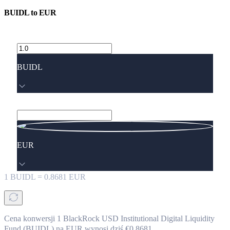
BUIDL
to
EUR
BUIDL
EUR
1
BUIDL
=
0.8681
EUR
Cena konwersji 1 BlackRock USD Institutional Digital Liquidity
Fund (BUIDL) na EUR wynosi dziś €0.8681.