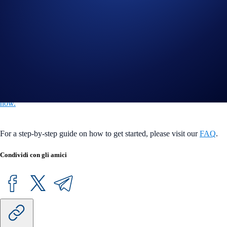
Set Wallet Avatar
If you own a PFP NFT, you can set it as your wallet avatar. Simply tap
on your preferred PFP NFT, select
Use as Wallet Avatar
, and hit
Confirm
. Your wallet avatar found on the top left corner next to your
wallet name will be instantly updated. You can also set your wallet
avatar by changing it in the DeFi Wallet’s settings!
Start managing your NFT collection in the Crypto.com DeFi Wallet
now.
For a step-by-step guide on how to get started, please visit our
FAQ
.
Condividi con gli amici