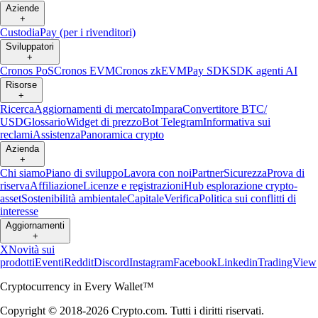
Aziende
+
Custodia
Pay (per i rivenditori)
Sviluppatori
+
Cronos PoS
Cronos EVM
Cronos zkEVM
Pay SDK
SDK agenti AI
Risorse
+
Ricerca
Aggiornamenti di mercato
Impara
Convertitore BTC/
USD
Glossario
Widget di prezzo
Bot Telegram
Informativa sui
reclami
Assistenza
Panoramica crypto
Azienda
+
Chi siamo
Piano di sviluppo
Lavora con noi
Partner
Sicurezza
Prova di
riserva
Affiliazione
Licenze e registrazioni
Hub esplorazione crypto-
asset
Sostenibilità ambientale
Capitale
Verifica
Politica sui conflitti di
interesse
Aggiornamenti
+
X
Novità sui
prodotti
Eventi
Reddit
Discord
Instagram
Facebook
Linkedin
TradingView
Cryptocurrency in Every Wallet™
Copyright © 2018-2026 Crypto.com. Tutti i diritti riservati.