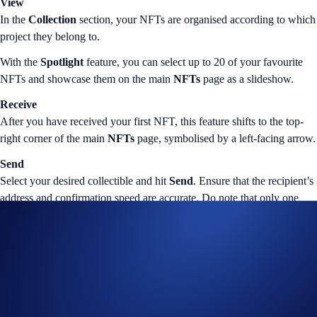
View
In the
Collection
section, your NFTs are organised according to which
project they belong to.
With the
Spotlight
feature, you can select up to 20 of your favourite
NFTs and showcase them on the main
NFTs
page as a slideshow.
Receive
After you have received your first NFT, this feature shifts to the top-
right corner of the main
NFTs
page, symbolised by a left-facing arrow.
Send
Select your desired collectible and hit
Send
. Ensure that the recipient’s
address and confirmation speed are accurate. Do note that only one
NFT can be sent per transaction, so you’ll need to repeat this process if
you’re forwarding multiple editions of a collectible.
Share
Easily share NFTs on social media or with your friends using our
customisable template. Select the perfect backdrop to show your
collectibles off!