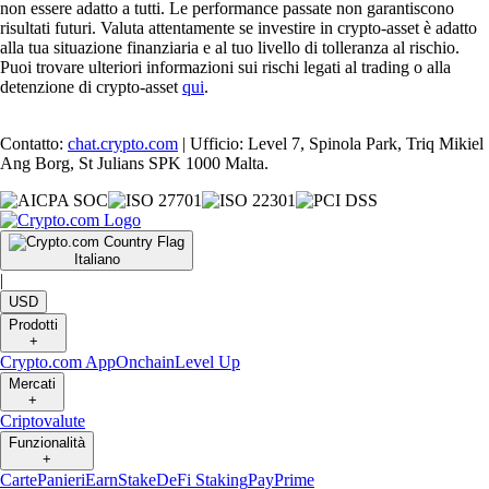
non essere adatto a tutti. Le performance passate non garantiscono
risultati futuri. Valuta attentamente se investire in crypto-asset è adatto
alla tua situazione finanziaria e al tuo livello di tolleranza al rischio.
Puoi trovare ulteriori informazioni sui rischi legati al trading o alla
detenzione di crypto-asset
qui
.
Contatto:
chat.crypto.com
| Ufficio: Level 7, Spinola Park, Triq Mikiel
Ang Borg, St Julians SPK 1000 Malta.
Italiano
|
USD
Prodotti
+
Crypto.com App
Onchain
Level Up
Mercati
+
Criptovalute
Funzionalità
+
Carte
Panieri
Earn
Stake
DeFi Staking
Pay
Prime