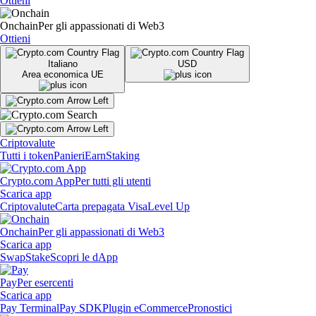
Ottieni
Onchain
Per gli appassionati di Web3
Ottieni
Italiano
USD
Area economica UE
Criptovalute
Tutti i token
Panieri
Earn
Staking
Crypto.com App
Per tutti gli utenti
Scarica app
Criptovalute
Carta prepagata Visa
Level Up
Onchain
Per gli appassionati di Web3
Scarica app
Swap
Stake
Scopri le dApp
Pay
Per esercenti
Scarica app
Pay Terminal
Pay SDK
Plugin eCommerce
Pronostici