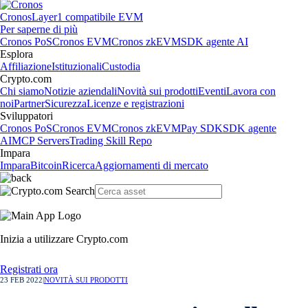
Cronos
Layer1 compatibile EVM
Per saperne di più
Cronos PoS
Cronos EVM
Cronos zkEVM
SDK agente AI
Esplora
Affiliazione
Istituzionali
Custodia
Crypto.com
Chi siamo
Notizie aziendali
Novità sui prodotti
Eventi
Lavora con
noi
Partner
Sicurezza
Licenze e registrazioni
Sviluppatori
Cronos PoS
Cronos EVM
Cronos zkEVM
Pay SDK
SDK agente
AI
MCP Servers
Trading Skill Repo
Impara
Impara
Bitcoin
Ricerca
Aggiornamenti di mercato
Inizia a utilizzare Crypto.com
Registrati ora
23 FEB 2022
|
NOVITÀ SUI PRODOTTI