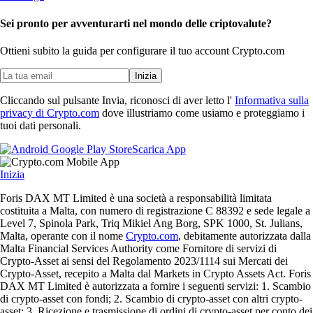
Sei pronto per avventurarti nel mondo delle criptovalute?
Ottieni subito la guida per configurare il tuo account Crypto.com
Inizia
Cliccando sul pulsante Invia, riconosci di aver letto l'
Informativa sulla
privacy di Crypto.com
dove illustriamo come usiamo e proteggiamo i
tuoi dati personali.
Scarica App
Inizia
Foris DAX MT Limited è una società a responsabilità limitata
costituita a Malta, con numero di registrazione C 88392 e sede legale a
Level 7, Spinola Park, Triq Mikiel Ang Borg, SPK 1000, St. Julians,
Malta, operante con il nome
Crypto.com
, debitamente autorizzata dalla
Malta Financial Services Authority come Fornitore di servizi di
Crypto-Asset ai sensi del Regolamento 2023/1114 sui Mercati dei
Crypto-Asset, recepito a Malta dal Markets in Crypto Assets Act. Foris
DAX MT Limited è autorizzata a fornire i seguenti servizi: 1. Scambio
di crypto-asset con fondi; 2. Scambio di crypto-asset con altri crypto-
asset; 3. Ricezione e trasmissione di ordini di crypto-asset per conto dei